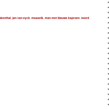
ukenthal
,
jan van eyck
,
maaseik
,
man met blauwe kaproen
,
noord