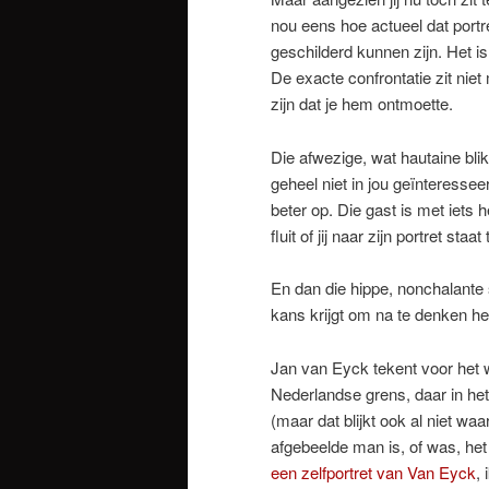
nou eens hoe actueel dat portre
geschilderd kunnen zijn. Het is 
De exacte confrontatie zit niet
zijn dat je hem ontmoette.
Die afwezige, wat hautaine blik 
geheel niet in jou geïnteressee
beter op. Die gast is met iets 
fluit of jij naar zijn portret s
En dan die hippe, nonchalante 
kans krijgt om na te denken her
Jan van Eyck tekent voor het 
Nederlandse grens, daar in het
(maar dat blijkt ook al niet w
afgebeelde man is, of was, het b
een zelfportret van Van Eyck
,