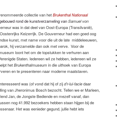
gerenommeerde collectie van het
Brukenthal Nationaal
gebouwd rond de kunstverzameling van
Samuel von
verneur was in dat deel van Oost-Europa (Transilvanië),
t Oostenrijks Keizerrijk. De Gouverneur had een goed oog
ndse kunst, met name voor die uit de late middeleeuwen,
arok, hij verzamelde dan ook met verve. Voor de
 museum loont het om de topstukken te verhuren aan
renigde Staten. Iedereen wil ze hebben, iedereen wil ze
helpt het
Brukenthalmuseum
in die uithoek van Europa
erveren en te presenteren naar moderne maatstaven.
nteresseerd was (of vond dat hij of zij
d’r-lui-facie
daar
lling van Jheronimus Bosch bezocht. Tellen we er Marleen,
Vriend Jan, de Jongste Bediende en mezelf vanaf, dan
tussen nog 41.992 bezoekers hebben staan hijgen bij de
senaar. Het was eenieder gegund, jullie hebt iets