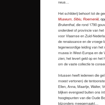
neus…
Het schilderij behoort tot de 
Museum, Sibiu, Roemenië
,
op
Brukenthal
, die rond 1790 gou
onderdeel of provincie van he
voor Vlaamse en Zuid-Nederla
de renaissance en de vroege b
tegenwoordige leiding van het
musea in West-Europa en de Ve
zien; het levert geld op en het 
om de vaste collectie te cons
Intussen heeft iedereen die geï
moest vertonen) de tentoonste
Ellen, Anna, Maartje, Walter, 
blijken evengoed buiten ons in
hoogtepunten van die Oude Bos
bijzonders meegemaakt…