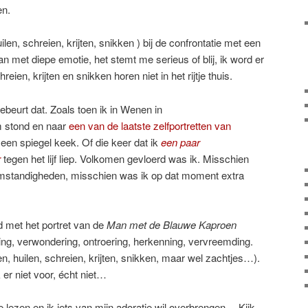
en.
len, schreien, krijten, snikken ) bij de confrontatie met een
n met diepe emotie, het stemt me serieus of blij, ik word er
ien, krijten en snikken horen niet in het rijtje thuis.
ebeurt dat. Zoals toen ik in Wenen in
 stond en naar
een van de laatste zelfportretten van
 een spiegel keek. Of die keer dat ik
een paar
r
tegen het lijf liep. Volkomen gevloerd was ik. Misschien
standigheden, misschien was ik op dat moment extra
d met het portret van de
Man met de Blauwe Kaproen
ing, verwondering, ontroering, herkenning, vervreemding.
n, huilen, schreien, krijten, snikken, maar wel zachtjes…).
 er niet voor, écht niet…
te lezen en ik iets van mijn adoratie wil overbrengen… Kijk