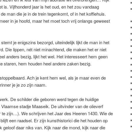
t is. Vijfhonderd jaar is het oud, en het zou vandaag
de man die je in de trein tegenkomt, of in het koffiehuis.
 meer in je hoofd, maar het moet toch vrij onlangs geweest
stemt je enigszins bezorgd, uiteindelijk lijkt de man in het
rd. Die lippen, nét niet minachtend, die maken het er niet
heel anders bezig, lijkt het wel. Het interesseert hem geen
taat te staren, hem houden heel andere zaken bezig.
stoppelbaard. Ach je kent hem wel, als je maar even de
inner je je zo zijn naam.
werk. De schilder die geboren werd tegen de huidige
 Vlaamse stadje Maaseik. De uitvinder van de olieverf
aar te zijn…). We schrijven het Jaar des Heeren 1430. Wie de
lijft een raadsel. Er zijn kunsthistorici die het houden op
 ik geloof daar niks van. Kijk naar die mond, kijk naar die