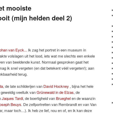
et mooiste
it (mijn helden deel 2)
Ik zag het portret in een museum in
aakte volslagen uit het lood, iets wat me slechts een enkele
wen van beeldende kunst. Normaal gesproken gaat het
ag ik snel vergeten (en dat betekent véél vergeten!); aan
nkbaarheid terug.
da
, de late schilderijen van
David Hockney
, bijna het hele
t geweldig veelluik van
Grünewald in de Elzas
, de
n
Jaques Tardi
, de boertigheid van
Brueghel
en de waanzin
oseph Beuys
. De zelfportretten van Rembrandt en van Van
ar, maar toch…). Ik heb ze lief, nou en of, en ik kan deze