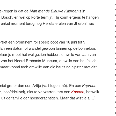
gekregen is dat de
Man met de Blauwe Kaproen
zijn
Bosch, en wel op korte termijn. Hij komt ergens te hangen
 enkel moment terug nog Helletaferelen van Jheronimus
rtret een prominent rol speelt loopt van 18 juni tot 9
 plan een datum of wandel gewoon binnen op de bonnefooi;
. Maar je moet het wel gezien hebben: omwille van Jan van
e van het Noord-Brabants Museum, omwille van het feit dat
 maar vooral toch omwille van die hautaine hipster met dat
s niet groter dan een A4tje (valt tegen, hè). En een
Kaproen
d, hoofddeksel), niet te verwarren met een
Kapoen
, hetwelk
uit de familie der hoenderachtigen. Maar dat wist je al…]