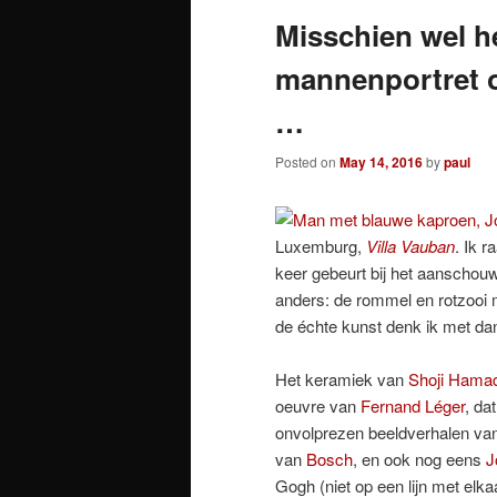
Misschien wel h
mannenportret oo
…
Posted on
May 14, 2016
by
paul
Luxemburg,
Villa Vauban
. Ik r
keer gebeurt bij het aanschou
anders: de rommel en rotzooi m
de échte kunst denk ik met da
Het keramiek van
Shoji Hama
oeuvre van
Fernand Léger
, da
onvolprezen beeldverhalen va
van
Bosch
, en ook nog eens
J
Gogh (niet op een lijn met elka