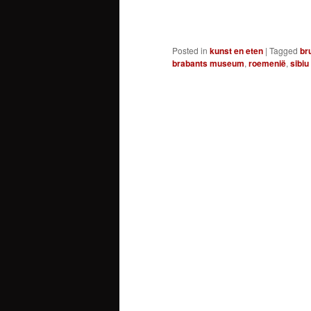
Posted in
kunst en eten
|
Tagged
br
brabants museum
,
roemenië
,
sibiu