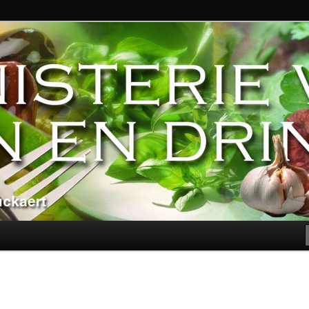
ndere genoegens…
n Eten en Drinken