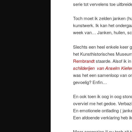
serie tot vervelens toe uitbreid
Toch moet ik zelden janken (hui
kunstwerk. Ik kan het ondergaa
week van… Janken, huilen, schre
Slechts een heel enkele keer g
het Kunsthistorisches Museum
Rembrandt
staarde. Alsof ik in
schilderijen
van Anselm Kiefe
was het een samenloop van om
gevoelig? Enfin…
En ook toen ik oog in oog ston
overviel me het gedoe. Verbaz
En emotionele ontlading ( janke
Een afdoende verklaring heb ik
Maar aangezien jij nu toch zit 