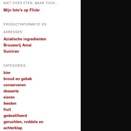
NIET OVER ETEN, MAAR TOCH...
Mijn foto's op Flickr
PRODUCTINFORMATIE EN
ADRESSEN
Aziatische ingredienten
Brouwerij Amai
Sumiran
CATEGORIES
bier
brood en gebak
conserveren
desserts
eieren
feesten
fruit
gedestilleerd
geruchten, roddels en
achterklap