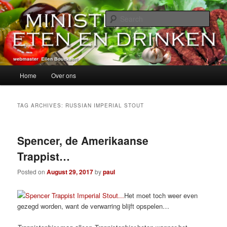
Skip
Skip
alles over eten, drinken en andere genoegens…
to
to
Sear
primary
secondary
content
content
Ministerie van Eten en Drinken
Main
Home
Over ons
menu
TAG ARCHIVES:
RUSSIAN IMPERIAL STOUT
Spencer, de Amerikaanse
Trappist…
Posted on
August 29, 2017
by
paul
Het moet toch weer even
gezegd worden, want de verwarring blijft opspelen…