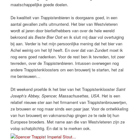
maatschappelijke goede doelen.
De kwaliteit van
Trappistenbieren
is doorgaans goed, in een
aantal gevallen zelfs uitmuntend. Het bier van Westvleteren
wordt al jaren door bierliefhebbers van over de hele wereld
bekroond als
Beste Bier Ooit
en ik sluit mij daar vol overtuiging
bij aan. Verder is het mijn persoonlijke mening dat het bier van
Achel weinig om het lijf heeft. En over dat van Zundert moet ik
nog eens goed nadenken. Voor de rest ben ik tevreden, tot zeer
tevreden, over de
Trappistenbieren
. Intussen overwegen nog
andere Trappistenkloosters om een brouwerij te starten, het zal
me benieuwen…
Dit weekend proefde ik het bier van het Trappistenklooster
Saint
Joseph’s Abbey, Spencer, Massachusettes, USA
. Het is een
relatief nieuwe ster aan het firmament van Trappistenbrouwerijen,
ze brouwen er nog maar sinds een paar jaar. Voor de ontwikkeling
van hun brouwerij en vakmanschap gingen ze te rade bij hun
Europese broeders. Met name aan die van Westvleteren zijn ze
volop schatplichtig. En dat is te merken ook.