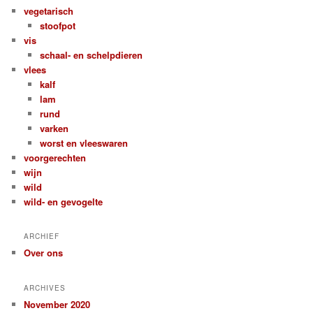
vegetarisch
stoofpot
vis
schaal- en schelpdieren
vlees
kalf
lam
rund
varken
worst en vleeswaren
voorgerechten
wijn
wild
wild- en gevogelte
ARCHIEF
Over ons
ARCHIVES
November 2020