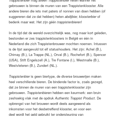
Trappistenbier
mag alleen
Trappistenbier
heten wanner het
gebrouwen is binnen de muren van een Trappistenklooster. Alle
andere bieren die iets met paters of nonnen van doen hebben (of
suggereren dat ze dat hebben) heten
abdijbier, kloosterbier
of
bedenk maar wat. Het zijn géén
trappistenbieren
!
In de tijd dat de wereld overzichtelijk was, nog maar kort geleden,
bestonden er zes trappistenkloosters in België en één in
Nederland die zich Trappistenbrouwer mochten noemen. Intussen
is de lijst aangevuld tot elf statushouders. Het zijn: Achel (B.),
Chimay (B.), La Trappe (NL.), Orval (B.), Rochefort (B.), Spencer
(USA), Stift Engelszell (A.), Tre Fontane (I.), Westmalle (B.),
Westvleteren (B.), Zundert (NL.).
Trappistenbier
is geen biertype, de diverse brouwerijen maken
heel verschillende bieren. De bindende factor is, zoals gezegd,
dat ze binnen de muren van een trappistenklooster zijn
gebrouwen.
Trappistenbieren
hebben een keurmerk: een bruin
zeshoekig vlak met de opdruk
Authentic Trappist Product
. De
opbrengst van het brouwen wordt deels aangewend als
inkomsten voor het desbetreffend klooster, en voor een
deel wordt het geld gebruikt ter ondersteuning van