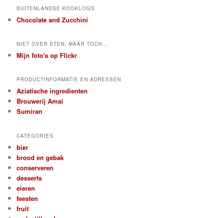
BUITENLANDSE KOOKLOGS
Chocolate and Zucchini
NIET OVER ETEN, MAAR TOCH...
Mijn foto's op Flickr
PRODUCTINFORMATIE EN ADRESSEN
Aziatische ingredienten
Brouwerij Amai
Sumiran
CATEGORIES
bier
brood en gebak
conserveren
desserts
eieren
feesten
fruit