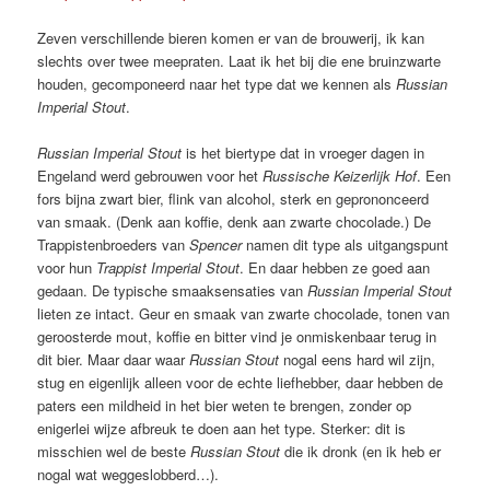
Zeven verschillende bieren komen er van de brouwerij, ik kan
slechts over twee meepraten. Laat ik het bij die ene bruinzwarte
houden, gecomponeerd naar het type dat we kennen als
Russian
Imperial Stout
.
Russian Imperial Stout
is het biertype dat in vroeger dagen in
Engeland werd gebrouwen voor het
Russische Keizerlijk Hof
. Een
fors bijna zwart bier, flink van alcohol, sterk en geprononceerd
van smaak. (Denk aan koffie, denk aan zwarte chocolade.) De
Trappistenbroeders van
Spencer
namen dit type als uitgangspunt
voor hun
Trappist Imperial Stout
. En daar hebben ze goed aan
gedaan. De typische smaaksensaties van
Russian Imperial Stout
lieten ze intact. Geur en smaak van zwarte chocolade, tonen van
geroosterde mout, koffie en bitter vind je onmiskenbaar terug in
dit bier. Maar daar waar
Russian Stout
nogal eens hard wil zijn,
stug en eigenlijk alleen voor de echte liefhebber, daar hebben de
paters een mildheid in het bier weten te brengen, zonder op
enigerlei wijze afbreuk te doen aan het type. Sterker: dit is
misschien wel de beste
Russian Stout
die ik dronk (en ik heb er
nogal wat weggeslobberd…).