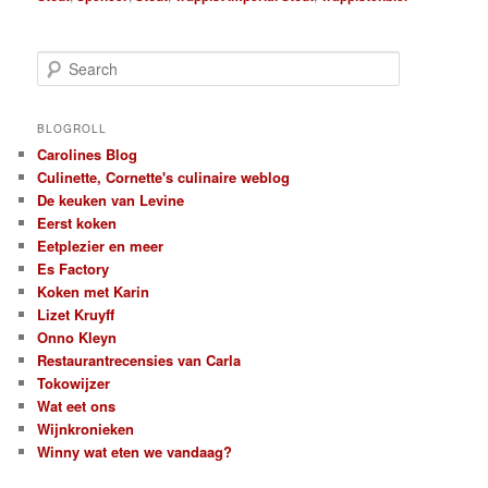
S
e
a
r
BLOGROLL
c
Carolines Blog
h
Culinette, Cornette's culinaire weblog
De keuken van Levine
Eerst koken
Eetplezier en meer
Es Factory
Koken met Karin
Lizet Kruyff
Onno Kleyn
Restaurantrecensies van Carla
Tokowijzer
Wat eet ons
Wijnkronieken
Winny wat eten we vandaag?