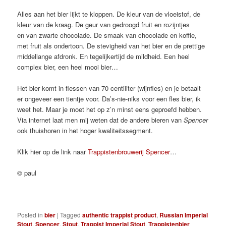
Alles aan het bier lijkt te kloppen. De kleur van de vloeistof, de
kleur van de kraag. De geur van gedroogd fruit en rozijntjes
en van zwarte chocolade. De smaak van chocolade en koffie,
met fruit als ondertoon. De stevigheid van het bier en de prettige
middellange afdronk. En tegelijkertijd de mildheid. Een heel
complex bier, een heel mooi bier…
Het bier komt in flessen van 70 centiliter (wijnfles) en je betaalt
er ongeveer een tientje voor. Da’s-nie-niks voor een fles bier, ik
weet het. Maar je moet het op z’n minst eens geproefd hebben.
Via internet laat men mij weten dat de andere bieren van
Spencer
ook thuishoren in het hoger kwaliteitssegment.
Klik hier op de link naar
Trappistenbrouwerij Spencer
…
© paul
Posted in
bier
|
Tagged
authentic trappist product
,
Russian Imperial
Stout
,
Spencer
,
Stout
,
Trappist Imperial Stout
,
Trappistenbier