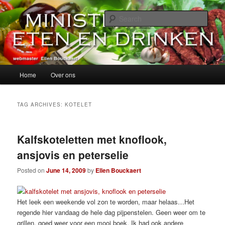
Skip
Skip
alles over eten, drinken en andere genoegens…
to
to
Sear
primary
secondary
content
content
Ministerie van Eten en Drinken
Main
Home
Over ons
menu
TAG ARCHIVES:
KOTELET
Kalfskoteletten met knoflook,
ansjovis en peterselie
Posted on
June 14, 2009
by
Ellen Bouckaert
Het leek een weekende vol zon te worden, maar helaas…Het
regende hier vandaag de hele dag pijpenstelen. Geen weer om te
grillen, goed weer voor een mooi boek. Ik had ook andere