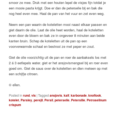
smoor ze mee. Druk met een houten lepel de visjes fijn totdat je
een mooie pasta krijgt. Doe er dan de peterselie bij en bak die
nog heel even mee. Haal de pan van het vuur en zet even weg.
Neem een pan waarin de koteletten mooi naast elkaar passen en
giet daarin de olie. Laat de olie heet worden, haal de koteletten
even door de bloem en bak ze in ongeveer 8 minuten aan beide
kanten bruin. Schep de koteletten uit de pan op een
voorverwarmde schaal en bestrooi ze met peper en zout.
Giet de olie voorzichtig uit de pan en roer de aanbaksels los met
2 á 3 eetlepels water. giet er het ansjovismengsel bij en roer even
goed om. Giet de saus over de koteletten en dien meteen op met
een schijfje citroen.
© ellen.
Posted in
rund
,
vis
|
Tagged
ansjovis
,
kalf
,
karbonade
,
knoflook
,
kotelet
,
Parsley
,
perejil
,
Persil
,
peterselie
,
Petersilie
,
Petroselinum
crispum