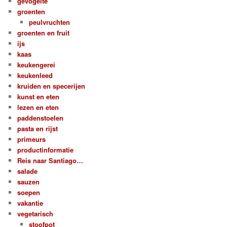
gevogelte
groenten
peulvruchten
groenten en fruit
ijs
kaas
keukengerei
keukenleed
kruiden en specerijen
kunst en eten
lezen en eten
paddenstoelen
pasta en rijst
primeurs
productinformatie
Reis naar Santiago…
salade
sauzen
soepen
vakantie
vegetarisch
stoofpot