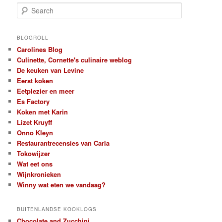
S
e
a
r
BLOGROLL
c
Carolines Blog
h
Culinette, Cornette's culinaire weblog
De keuken van Levine
Eerst koken
Eetplezier en meer
Es Factory
Koken met Karin
Lizet Kruyff
Onno Kleyn
Restaurantrecensies van Carla
Tokowijzer
Wat eet ons
Wijnkronieken
Winny wat eten we vandaag?
BUITENLANDSE KOOKLOGS
Chocolate and Zucchini