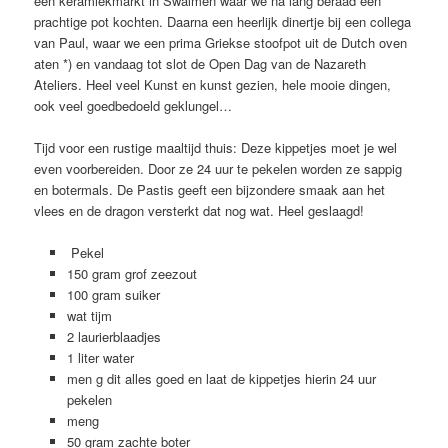
een keramiekmarkt in Swalmen waar we na lang beraad een
prachtige pot kochten. Daarna een heerlijk dinertje bij een collega
van Paul, waar we een prima Griekse stoofpot uit de Dutch oven
aten *) en vandaag tot slot de Open Dag van de Nazareth
Ateliers. Heel veel Kunst en kunst gezien, hele mooie dingen,
ook veel goedbedoeld geklungel…
Tijd voor een rustige maaltijd thuis: Deze kippetjes moet je wel
even voorbereiden. Door ze 24 uur te pekelen worden ze sappig
en botermals. De Pastis geeft een bijzondere smaak aan het
vlees en de dragon versterkt dat nog wat. Heel geslaagd!
Pekel
150 gram grof zeezout
100 gram suiker
wat tijm
2 laurierblaadjes
1 liter water
men g dit alles goed en laat de kippetjes hierin 24 uur
pekelen
meng
50 gram zachte boter