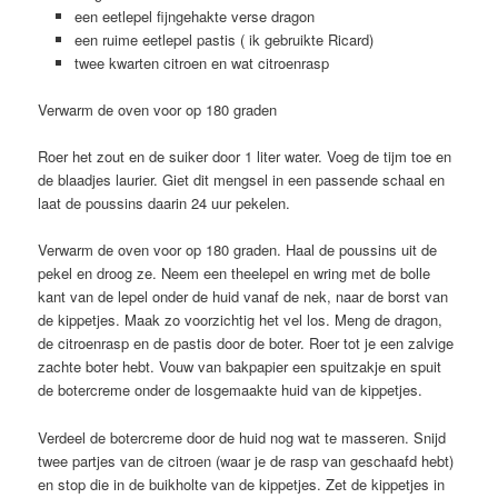
een eetlepel fijngehakte verse dragon
een ruime eetlepel pastis ( ik gebruikte Ricard)
twee kwarten citroen en wat citroenrasp
Verwarm de oven voor op 180 graden
Roer het zout en de suiker door 1 liter water. Voeg de tijm toe en
de blaadjes laurier. Giet dit mengsel in een passende schaal en
laat de poussins daarin 24 uur pekelen.
Verwarm de oven voor op 180 graden. Haal de poussins uit de
pekel en droog ze. Neem een theelepel en wring met de bolle
kant van de lepel onder de huid vanaf de nek, naar de borst van
de kippetjes. Maak zo voorzichtig het vel los. Meng de dragon,
de citroenrasp en de pastis door de boter. Roer tot je een zalvige
zachte boter hebt. Vouw van bakpapier een spuitzakje en spuit
de botercreme onder de losgemaakte huid van de kippetjes.
Verdeel de botercreme door de huid nog wat te masseren. Snijd
twee partjes van de citroen (waar je de rasp van geschaafd hebt)
en stop die in de buikholte van de kippetjes. Zet de kippetjes in