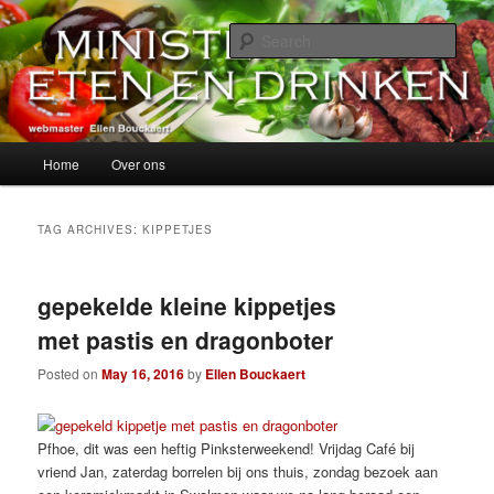
Skip
Skip
alles over eten, drinken en andere genoegens…
to
to
Sear
primary
secondary
content
content
Ministerie van Eten en Drinken
Main
Home
Over ons
menu
TAG ARCHIVES:
KIPPETJES
gepekelde kleine kippetjes
met pastis en dragonboter
Posted on
May 16, 2016
by
Ellen Bouckaert
Pfhoe, dit was een heftig Pinksterweekend! Vrijdag Café bij
vriend Jan, zaterdag borrelen bij ons thuis, zondag bezoek aan