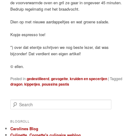
de voorverwarmde oven en gril ze gaar in ongeveer 45 minuten.
Bedruip regelmatig met het braadvocht.
Dien op met nieuwe aardappeltjes en wat groene salade.
Kopje espresso toe!
*) over dat etentje schrijven we nog beste lezer, dat was
bijzonder! Dat verdient een eigen artikel!
© ellen.
Posted in
gedestilleerd
,
gevogelte
,
kruiden en specerijen
|
Tagged
dragon
,
kippetjes
,
poussins pastis
S
e
a
r
BLOGROLL
c
Carolines Blog
h
Culinette, Cornette's culinaire weblog