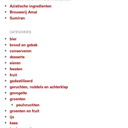
Aziatische ingredienten
Brouwerij Amai
Sumiran
CATEGORIES
bier
brood en gebak
conserveren
desserts
eieren
feesten
fruit
gedestilleerd
geruchten, roddels en achterklap
gevogelte
groenten
peulvruchten
groenten en fruit
ijs
kaas