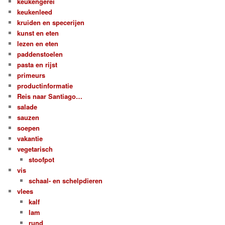
keukengerei
keukenleed
kruiden en specerijen
kunst en eten
lezen en eten
paddenstoelen
pasta en rijst
primeurs
productinformatie
Reis naar Santiago…
salade
sauzen
soepen
vakantie
vegetarisch
stoofpot
vis
schaal- en schelpdieren
vlees
kalf
lam
rund