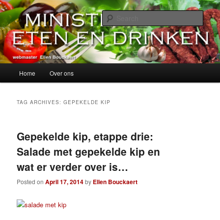
Skip
Skip
alles over eten, drinken en andere genoegens…
to
to
Sear
primary
secondary
content
content
Ministerie van Eten en Drinken
Main
Home
Over ons
menu
TAG ARCHIVES:
GEPEKELDE KIP
Gepekelde kip, etappe drie:
Salade met gepekelde kip en
wat er verder over is…
Posted on
April 17, 2014
by
Ellen Bouckaert