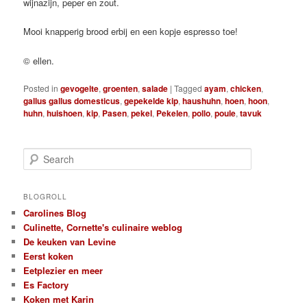
wijnazijn, peper en zout.
Mooi knapperig brood erbij en een kopje espresso toe!
© ellen.
Posted in
gevogelte
,
groenten
,
salade
|
Tagged
ayam
,
chicken
,
gallus gallus domesticus
,
gepekelde kip
,
haushuhn
,
hoen
,
hoon
,
huhn
,
huishoen
,
kip
,
Pasen
,
pekel
,
Pekelen
,
pollo
,
poule
,
tavuk
S
e
a
r
BLOGROLL
c
Carolines Blog
h
Culinette, Cornette's culinaire weblog
De keuken van Levine
Eerst koken
Eetplezier en meer
Es Factory
Koken met Karin