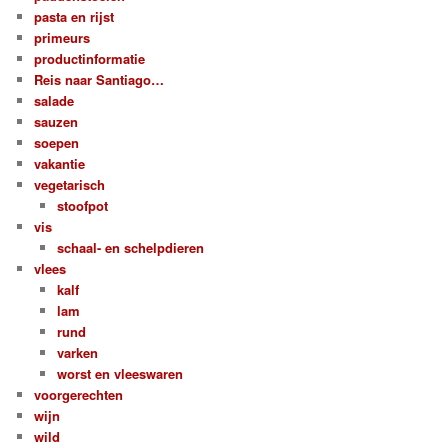
pasta en rijst
primeurs
productinformatie
Reis naar Santiago…
salade
sauzen
soepen
vakantie
vegetarisch
stoofpot
vis
schaal- en schelpdieren
vlees
kalf
lam
rund
varken
worst en vleeswaren
voorgerechten
wijn
wild