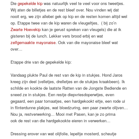
Die
gepekelde kip
was natuurlijk veel te veel voor ons tweetjes.
Wij aten de billetjes en de rest bleef over. Nou vinden wij dat
nooit erg, we zijn allebei gek op kip en de resten komen altijd wel
op. Etappe twee van de kip waren de vleugeltjes, ( bij zo’n
Zwarte Hoevekip
kan je gerust spreken van vleugels) die at ik
gisteren bij de lunch. Lekker vers brood erbij en wat
zelfgemaakte mayonaise
. Ook van die mayonaise bleef wat
over…
Etappe drie van de gepekelde kip:
Vandaag plukte Paul de rest van de kip in stukjes. Hond Jaros
kreeg zijn deel (velletjes, drelletjes en de stukjes kraakbeen). Ik
schilde en kookte de laatste Ratten van de Jongste Bediende en
sneed ze in stukjes. Een restje diepvriesdoperwtjes, even
gegaard, een paar tomaatjes, een hardgekookt eitje, een rode ui
in flinterdunne plakjes, wat bloedzuring, een paar zwarte olijven…
Nou ja, restverwerking… Mooi met Pasen, kan je zo prima
ook de rest van die hardgekookte eieren in verwerken…
Dressing erover van wat olijfolie, lepeltje mosterd, scheutje