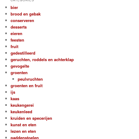
bier
brood en gebak
conserveren
desserts
eieren
feesten
fruit
gedestilleerd
geruchten, roddels en achterklap
gevogelte
groenten
peulvruchten
groenten en fruit
ijs
kaas
keukengerei
keukenleed
kruiden en specerijen
kunst en eten
lezen en eten
paddenstoelen