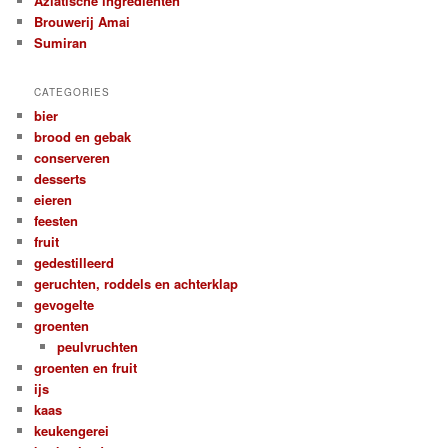
Aziatische ingredienten
Brouwerij Amai
Sumiran
CATEGORIES
bier
brood en gebak
conserveren
desserts
eieren
feesten
fruit
gedestilleerd
geruchten, roddels en achterklap
gevogelte
groenten
peulvruchten
groenten en fruit
ijs
kaas
keukengerei