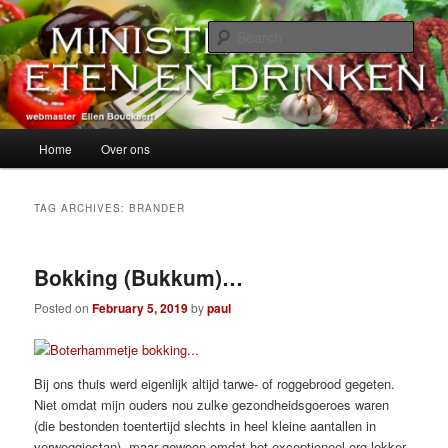
Skip
Skip
alles over eten, drinken en andere genoegens…
to
to
Sear
primary
secondary
content
content
Ministerie van Eten en Drinken
Main
Home
Over ons
menu
TAG ARCHIVES:
BRANDER
Bokking (Bukkum)…
Posted on
February 5, 2019
by
paul
Bij ons thuis werd eigenlijk altijd tarwe- of roggebrood gegeten.
Niet omdat mijn ouders nou zulke gezondheidsgoeroes waren
(die bestonden toentertijd slechts in heel kleine aantallen in
verweggiestan), maar gewoon omdat het exceptioneel erg lekker