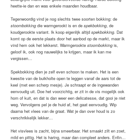
heette-ie dan en was enkele maanden houdbaar.
Tegenwoordig vind je nog slechts twee soorten bokking: de
stoombokking
die warmgerookt is en de
spekbokking
, de
koudgerookte variant. Ik koop eigenlijk altijd
spekbokking
. Dat
komt op de eerste plaats door het aanbod op de markt, maar ik
vind hem ook het lekkerst. Warmgerookte
stoombokking
is,
geloof ik, ook nog nauwelijks te krijgen, maar ik kan me
vergissen…
Spekbokking dien je zelf even schoon te maken. Het is een
kwestie van de buikholte open te leggen vanaf de aars tot de
keel (met een scherp mesje). Je schraapt er de ingewanden
eenvoudig uit. Doe het voorzichtig, er zit in de vis mogelijk ook
hom of kuit, en dat is dan weer een delicatesse, dat gooi je niet
weg. Vervolgens pel je de huid af, het gaat eenvoudig. Wip
daarna het vlees van de graat. Wat je dan over houd is zo
verschrikkelijk lekker…
Het visvlees is zacht, bijna smeerbaar. Het smaakt zilt en zoet,
mild en pittig. Het is haring, maar dan compleet anders. Enfin…