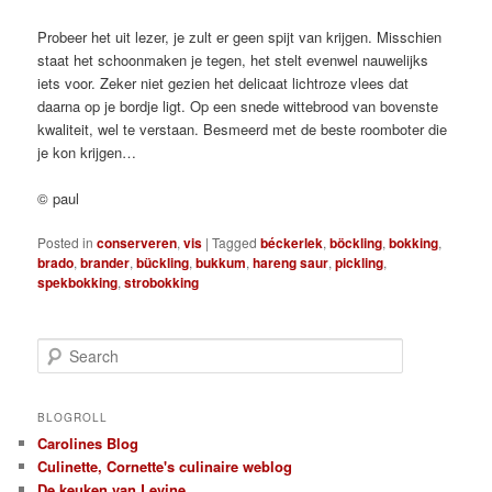
Probeer het uit lezer, je zult er geen spijt van krijgen. Misschien
staat het schoonmaken je tegen, het stelt evenwel nauwelijks
iets voor. Zeker niet gezien het delicaat lichtroze vlees dat
daarna op je bordje ligt. Op een snede wittebrood van bovenste
kwaliteit, wel te verstaan. Besmeerd met de beste roomboter die
je kon krijgen…
© paul
Posted in
conserveren
,
vis
|
Tagged
béckerlek
,
böckling
,
bokking
,
brado
,
brander
,
bückling
,
bukkum
,
hareng saur
,
pickling
,
spekbokking
,
strobokking
S
e
a
r
BLOGROLL
c
Carolines Blog
h
Culinette, Cornette's culinaire weblog
De keuken van Levine