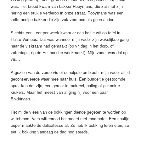
was. Het brood kwam van bakker Rooymans, die zat met zijn
nering een stukje verderop in onze straat. Rooymans was een
zelfstandige bakker die zijn vak verstond als geen ander.
Slechts een keer per week kwam er een halfje wit op tafel in
Huize Verhees. Dat was wanneer mijn vader zijn wekelijkse gang
naar de viskraam had gemaakt (op vrijdag in het dorp, of
zaterdags, op de Helmondse weekmarkt). Mijn vader was dol op
vis…
Afgezien van de verse vis of schelpdieren bracht mijn vader altijd
geconserveerde waar mee naar huis. Een bundeltje gestoomde
sprot kon dat zijn, een gerookte makreel, paling of gekookte
krukels. Maar het meest van al ging hij voor een paar
Bokkingen…
Het milde vlees van de bokkingen diende gegeten te worden op
wittebrood. Vers wittebrood besmeerd met roomboter. Een snuifje
peper maakte de delicatesse af. Zo heb ik bokking leren eten, zo
eet ik bokking vandaag de dag nog steeds.