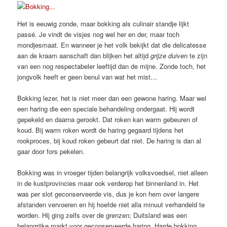
Het is eeuwig zonde, maar bokking als culinair standje lijkt
passé. Je vindt de visjes nog wel her en der, maar toch
mondjesmaat. En wanneer je het volk bekijkt dat die delicatesse
aan de kraam aanschaft dan blijken het altijd
grijze duiven
te zijn
van een nog respectabeler leeftijd dan de mijne. Zonde toch, het
jongvolk heeft er geen benul van wat het mist…
Bokking lezer, het is niet meer dan een gewone haring. Maar wel
een haring die een speciale behandeling ondergaat. Hij wordt
gepekeld en daarna gerookt. Dat roken kan warm gebeuren of
koud. Bij warm roken wordt de haring gegaard tijdens het
rookproces, bij koud roken gebeurt dat niet. De haring is dan al
gaar door fors pekelen.
Bokking was in vroeger tijden belangrijk volksvoedsel, niet alleen
in de kustprovincies maar ook verderop het binnenland in. Het
was per slot geconserveerde vis, dus je kon hem over langere
afstanden vervoeren en hij hoefde niet alla minuut verhandeld te
worden. Hij ging zelfs over de grenzen; Duitsland was een
belangrijke markt voor geconserveerde haring. Harde bokking