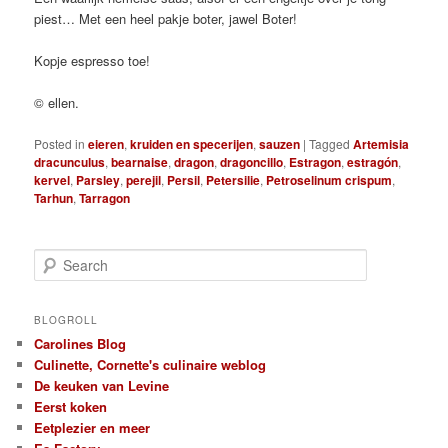
piest… Met een heel pakje boter, jawel Boter!
Kopje espresso toe!
© ellen.
Posted in
eieren
,
kruiden en specerijen
,
sauzen
|
Tagged
Artemisia
dracunculus
,
bearnaise
,
dragon
,
dragoncillo
,
Estragon
,
estragón
,
kervel
,
Parsley
,
perejil
,
Persil
,
Petersilie
,
Petroselinum crispum
,
Tarhun
,
Tarragon
S
e
a
r
BLOGROLL
c
Carolines Blog
h
Culinette, Cornette's culinaire weblog
De keuken van Levine
Eerst koken
Eetplezier en meer