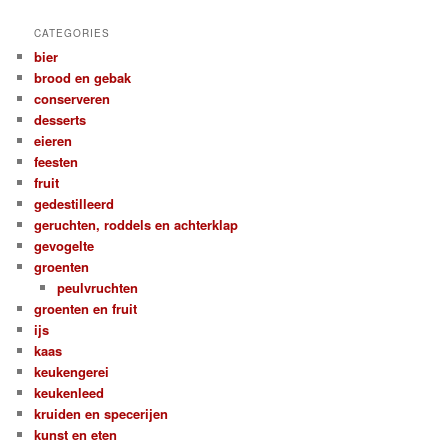
CATEGORIES
bier
brood en gebak
conserveren
desserts
eieren
feesten
fruit
gedestilleerd
geruchten, roddels en achterklap
gevogelte
groenten
peulvruchten
groenten en fruit
ijs
kaas
keukengerei
keukenleed
kruiden en specerijen
kunst en eten