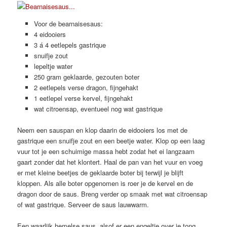
Voor de bearnaisesaus:
4 eidooiers
3 á 4 eetlepels gastrique
snuifje zout
lepeltje water
250 gram geklaarde, gezouten boter
2 eetlepels verse dragon, fijngehakt
1 eetlepel verse kervel, fijngehakt
wat citroensap, eventueel nog wat gastrique
Neem een sauspan en klop daarin de eidooiers los met de
gastrique een snuifje zout en een beetje water. Klop op een laag
vuur tot je een schuimige massa hebt zodat het ei langzaam
gaart zonder dat het klontert. Haal de pan van het vuur en voeg
er met kleine beetjes de geklaarde boter bij terwijl je blijft
kloppen. Als alle boter opgenomen is roer je de kervel en de
dragon door de saus. Breng verder op smaak met wat citroensap
of wat gastrique. Serveer de saus lauwwarm.
Een waarlijk hemelse saus, alsof er een engeltje over je tong