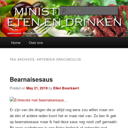
Skip
Skip
alles over eten, drinken en andere genoegens…
to
to
Sear
primary
secondary
content
content
Ministerie van Eten en Drinken
Main
Home
Over ons
menu
TAG ARCHIVES:
ARTEMISIA DRACUNCULUS
Bearnaisesaus
Posted on
May 21, 2019
by
Ellen Bouckaert
Er zijn van die dingen die je altijd nog eens zou willen maar om
de één of andere reden komt het er maar niet van. Zo ben ik gek
op bearnaisesaus maar ik had deze saus nog nooit zelf gemaakt.
Bij onze zuiderburen is een flinke biefstuk of entrecôte met