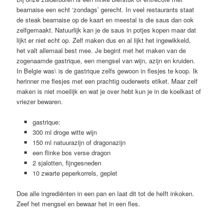
bearnaise een echt ‘zondags’ gerecht. In veel restaurants staat
de steak bearnaise op de kaart en meestal is die saus dan ook
zelfgemaakt. Natuurlijk kan je de saus in potjes kopen maar dat
lijkt er niet echt op. Zelf maken dus en al lijkt het ingewikkeld,
het valt allemaal best mee. Je begint met het maken van de
zogenaamde gastrique, een mengsel van wijn, azijn en kruiden.
In Belgie was\ is de gastrique zelfs gewoon in flesjes te koop. Ik
herinner me flesjes met een prachtig ouderwets etiket. Maar zelf
maken is niet moeilijk en wat je over hebt kun je in de koelkast of
vriezer bewaren.
gastrique:
300 ml droge witte wijn
150 ml natuurazijn of dragonazijn
een flinke bos verse dragon
2 sjalotten, fijngesneden
10 zwarte peperkorrels, geplet
Doe alle ingrediënten in een pan en laat dit tot de helft inkoken.
Zeef het mengsel en bewaar het in een fles.