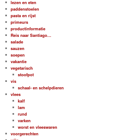
lezen en eten
paddenstoelen
pasta en rijst
primeurs
productinformatie
Reis naar Santiago…
salade
sauzen
soepen
vakantie
vegetarisch
stoofpot
vis
schaal- en schelpdieren
vlees
kalf
lam
rund
varken
worst en vleeswaren
voorgerechten