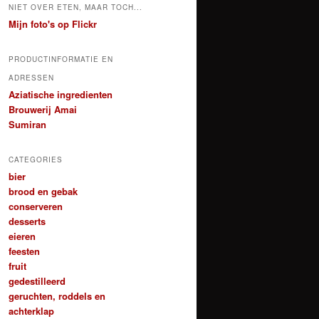
NIET OVER ETEN, MAAR TOCH...
Mijn foto's op Flickr
PRODUCTINFORMATIE EN
ADRESSEN
Aziatische ingredienten
Brouwerij Amai
Sumiran
CATEGORIES
bier
brood en gebak
conserveren
desserts
eieren
feesten
fruit
gedestilleerd
geruchten, roddels en
achterklap