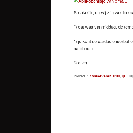
Smakelijk, en wij zijn wel toe 
*) dat was vanmiddag, de tem
*) je kunt de aardbeiensorbet
aardbeien.
© ellen.
Posted in
conserveren
,
fruit
,
ijs
|
Ta