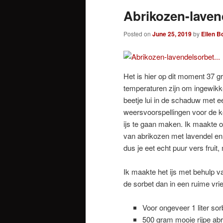
Abrikozen-lavend
Posted on
June 25, 2019
by
Ellen B
Het is hier op dit moment 37 gr
temperaturen zijn om ingewikke
beetje lui in de schaduw met e
weersvoorspellingen voor de k
ijs te gaan maken. Ik maakte o
van abrikozen met lavendel en
dus je eet echt puur vers fruit
Ik maakte het ijs met behulp 
de sorbet dan in een ruime vri
Voor ongeveer 1 liter sorb
500 gram mooie rijpe ab