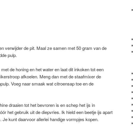
en verwijder de pit. Maal ze samen met 50 gram van de
adde pulp.
met de honing en het water en laat dit inkoken tot een
uikerstroop afkoelen. Meng dan met de staafmixer de
npulp. Voeg naar smaak wat citroensap toe en de
ne draaien tot het bevroren is en schep het ijs in
ór het gebruik uit de diepvries. Ik hield een beetje ijs apart
n. Je kunt daarvoor allerlei handige vormpjes kopen.