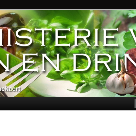
ndere genoegens…
n Eten en Drinken