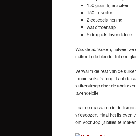
150 gram fijne suiker
150 ml water
2 eetlepels honing
wat citroensap
5 druppels lavendelolie
Was de abrikozen, halveer ze 
suiker in de blender tot een gl
Verwarm de rest van de suiker 
mooie suikerstroop. Laat de s
suikerstroop door de abrikoze
lavendelolie.
Laat de massa nu in de ijsmachi
vriesdozen. Haal het ijs even vó
om voor Jop ijslollies te make