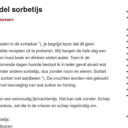
el sorbetijs
ouckaert
aden in de schaduw *), je begrijpt lezer dat dit geen
lde recepten uit te proberen. Wij hangen de hele dag een
en mooi boek en drinken sloten water. Toen ik de
omende dagen hoorde besloot ik in ieder geval alvast wat
nder andere sorbetijs, dus zonder room en eieren. Sorbet
 sorbet met aardbeien *). De vruchten worden niet gekookt
, met toevoeging van wat suiker en honing.
van een eenvoudig ijsmachientje. Het kan ook zonder. Schep
esdoos, zet die in de vriezer en schep regelmatig om.
etijs:
rikozen