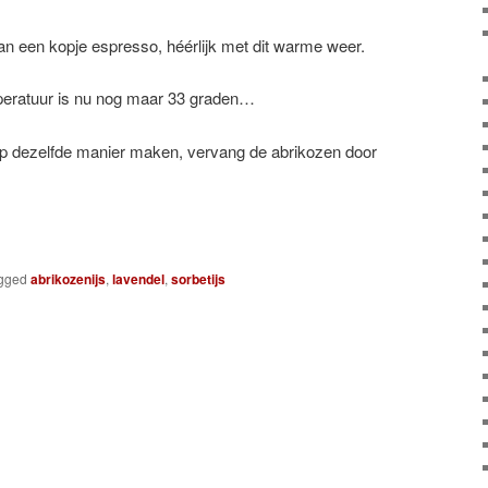
aan een kopje espresso, héérlijk met dit warme weer.
peratuur is nu nog maar 33 graden…
 op dezelfde manier maken, vervang de abrikozen door
gged
abrikozenijs
,
lavendel
,
sorbetijs