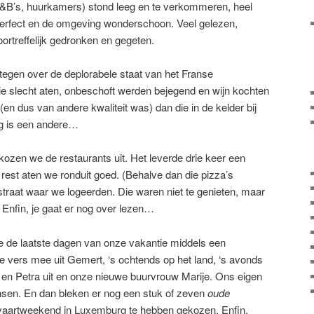
 B&B’s, huurkamers) stond leeg en te verkommeren, heel
erfect en de omgeving wonderschoon. Veel gelezen,
rtreffelijk gedronken en gegeten.
tegen over de deplorabele staat van het Franse
 slecht aten, onbeschoft werden bejegend en wijn kochten
en dus van andere kwaliteit was) dan die in de kelder bij
ng is een andere…
ozen we de restaurants uit. Het leverde drie keer een
 rest aten we ronduit goed. (Behalve dan die pizza’s
straat waar we logeerden. Die waren niet te genieten, maar
Enfin, je gaat er nog over lezen…
e de laatste dagen van onze vakantie middels een
e vers mee uit Gemert, ‘s ochtends op het land, ‘s avonds
 en Petra uit en onze nieuwe buurvrouw Marije. Ons eigen
nsen. En dan bleken er nog een stuk of zeven
oude
aartweekend in Luxemburg te hebben gekozen. Enfin,