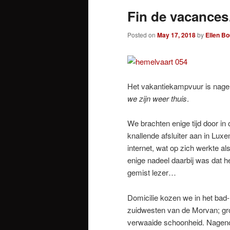
Fin de vacance
Posted on
May 17, 2018
by
Ellen B
Het vakantiekampvuur is nagen
we zijn weer thuis
.
We brachten enige tijd door in
knallende afsluiter aan in Lux
internet, wat op zich werkte a
enige nadeel daarbij was dat h
gemist lezer…
Domicilie kozen we in het bad
zuidwesten van de Morvan; gro
verwaaide schoonheid. Nagenoeg