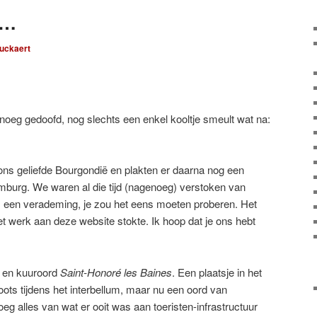
s…
ouckaert
oeg gedoofd, nog slechts een enkel kooltje smeult wat na:
 ons geliefde Bourgondië en plakten er daarna nog een
emburg. We waren al die tijd (nagenoeg) verstoken van
ls een verademing, je zou het eens moeten proberen. Het
et werk aan deze website stokte. Ik hoop dat je ons hebt
- en kuuroord
Saint-Honoré les Baines
. Een plaatsje in het
ots tijdens het interbellum, maar nu een oord van
 alles van wat er ooit was aan toeristen-infrastructuur