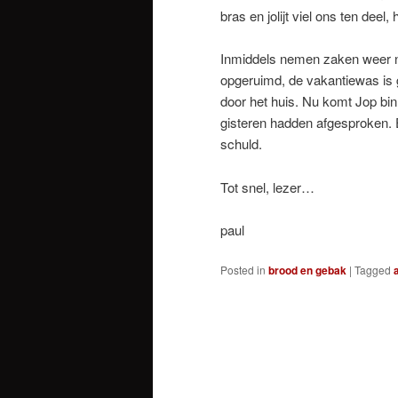
bras en jolijt viel ons ten deel
Inmiddels nemen zaken weer 
opgeruimd, de vakantiewas is g
door het huis. Nu komt Jop binn
gisteren hadden afgesproken. E
schuld.
Tot snel, lezer…
paul
Posted in
brood en gebak
|
Tagged