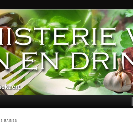
ndere genoegens…
n Eten en Drinken
ES BAINES