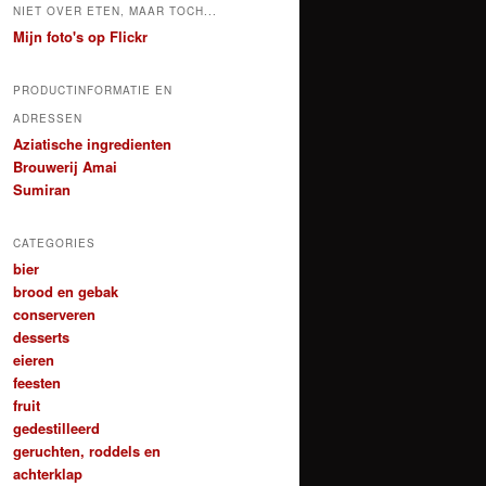
NIET OVER ETEN, MAAR TOCH...
Mijn foto's op Flickr
PRODUCTINFORMATIE EN
ADRESSEN
Aziatische ingredienten
Brouwerij Amai
Sumiran
CATEGORIES
bier
brood en gebak
conserveren
desserts
eieren
feesten
fruit
gedestilleerd
geruchten, roddels en
achterklap