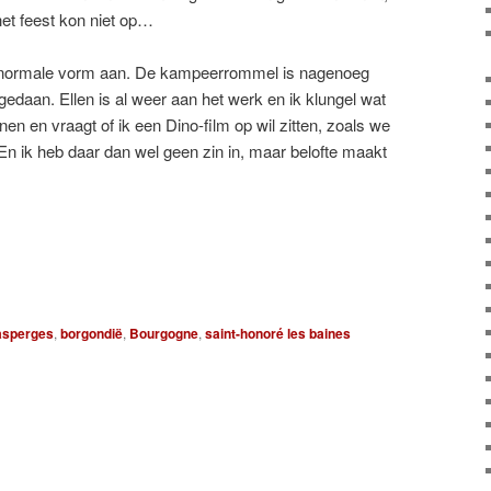
, het feest kon niet op…
normale vorm aan. De kampeerrommel is nagenoeg
edaan. Ellen is al weer aan het werk en ik klungel wat
en en vraagt of ik een Dino-film op wil zitten, zoals we
n ik heb daar dan wel geen zin in, maar belofte maakt
asperges
,
borgondië
,
Bourgogne
,
saint-honoré les baines