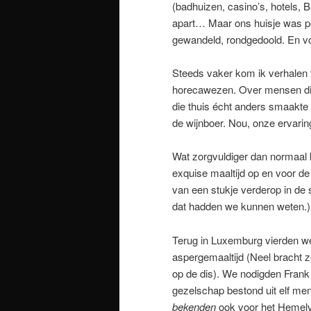
(badhuizen, casino’s, hotels,
apart… Maar ons huisje was p
gewandeld, rondgedoold. En voo
Steeds vaker kom ik verhalen 
horecawezen. Over mensen die
die thuis écht anders smaakte (
de wijnboer. Nou, onze ervari
Wat zorgvuldiger dan normaal k
exquise maaltijd op en voor de
van een stukje verderop in de 
dat hadden we kunnen weten.) 
Terug in Luxemburg vierden w
aspergemaaltijd (Neel bracht z
op de dis). We nodigden Frank
gezelschap bestond uit elf me
bekenden
ook voor het Hemelv