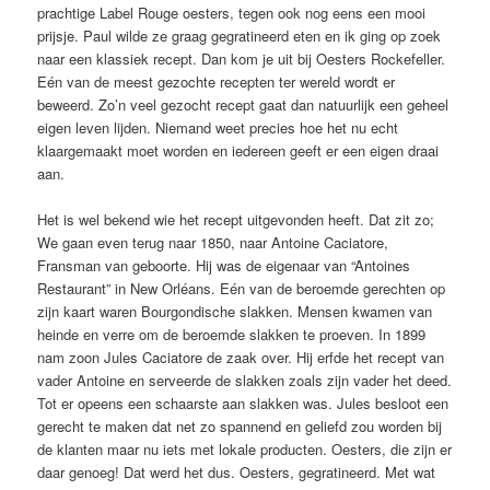
prachtige Label Rouge oesters, tegen ook nog eens een mooi
prijsje. Paul wilde ze graag gegratineerd eten en ik ging op zoek
naar een klassiek recept. Dan kom je uit bij Oesters Rockefeller.
Eén van de meest gezochte recepten ter wereld wordt er
beweerd. Zo’n veel gezocht recept gaat dan natuurlijk een geheel
eigen leven lijden. Niemand weet precies hoe het nu echt
klaargemaakt moet worden en iedereen geeft er een eigen draai
aan.
Het is wel bekend wie het recept uitgevonden heeft. Dat zit zo;
We gaan even terug naar 1850, naar Antoine Caciatore,
Fransman van geboorte. Hij was de eigenaar van “Antoines
Restaurant” in New Orléans. Eén van de beroemde gerechten op
zijn kaart waren Bourgondische slakken. Mensen kwamen van
heinde en verre om de beroemde slakken te proeven. In 1899
nam zoon Jules Caciatore de zaak over. Hij erfde het recept van
vader Antoine en serveerde de slakken zoals zijn vader het deed.
Tot er opeens een schaarste aan slakken was. Jules besloot een
gerecht te maken dat net zo spannend en geliefd zou worden bij
de klanten maar nu iets met lokale producten. Oesters, die zijn er
daar genoeg! Dat werd het dus. Oesters, gegratineerd. Met wat