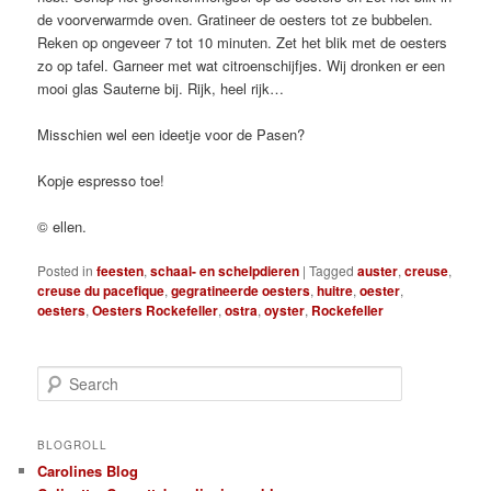
de voorverwarmde oven. Gratineer de oesters tot ze bubbelen.
Reken op ongeveer 7 tot 10 minuten. Zet het blik met de oesters
zo op tafel. Garneer met wat citroenschijfjes. Wij dronken er een
mooi glas Sauterne bij. Rijk, heel rijk…
Misschien wel een ideetje voor de Pasen?
Kopje espresso toe!
© ellen.
Posted in
feesten
,
schaal- en schelpdieren
|
Tagged
auster
,
creuse
,
creuse du pacefique
,
gegratineerde oesters
,
huitre
,
oester
,
oesters
,
Oesters Rockefeller
,
ostra
,
oyster
,
Rockefeller
S
e
a
r
BLOGROLL
c
Carolines Blog
h