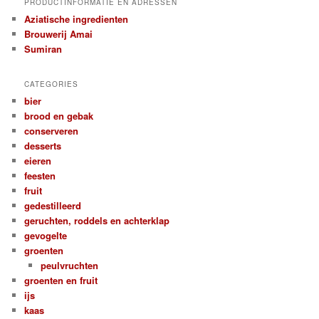
PRODUCTINFORMATIE EN ADRESSEN
Aziatische ingredienten
Brouwerij Amai
Sumiran
CATEGORIES
bier
brood en gebak
conserveren
desserts
eieren
feesten
fruit
gedestilleerd
geruchten, roddels en achterklap
gevogelte
groenten
peulvruchten
groenten en fruit
ijs
kaas