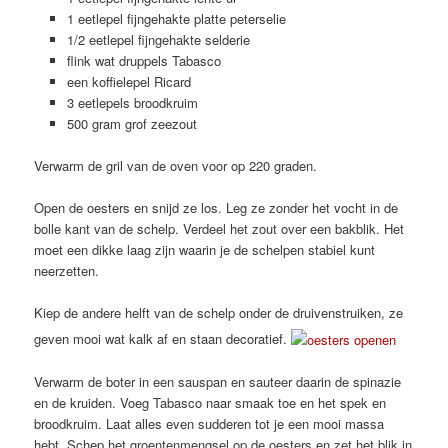
1 eetlepel fijngehakte platte peterselie
1/2 eetlepel fijngehakte selderie
flink wat druppels Tabasco
een koffielepel Ricard
3 eetlepels broodkruim
500 gram grof zeezout
Verwarm de gril van de oven voor op 220 graden.
Open de oesters en snijd ze los. Leg ze zonder het vocht in de
bolle kant van de schelp. Verdeel het zout over een bakblik. Het
moet een dikke laag zijn waarin je de schelpen stabiel kunt
neerzetten.
Kiep de andere helft van de schelp onder de druivenstruiken, ze
geven mooi wat kalk af en staan decoratief.
Verwarm de boter in een sauspan en sauteer daarin de spinazie
en de kruiden. Voeg Tabasco naar smaak toe en het spek en
broodkruim. Laat alles even sudderen tot je een mooi massa
hebt. Schep het groentenmengsel op de oesters en zet het blik in