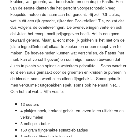
kruiden, wat groente, wat broodkruim en een drupje Pastis. Een
van de eerste klanten die het gerecht voorgeschoteld kreeg
koppelde meteen de naam aan het gerecht. Hij zei: “Oh Jules,
wat is dit een rijk gerecht, rijker dan Rockefeller!” Tja, zo zat dat
dus volgens de overleveringen. De overleveringen vertellen ook
dat Jules het recept nooit prijsgegeven heeft. Het is een goed
bewaard geheim. Maar ja, echt moeilijk gokken is het niet om de
juiste ingrediënten bij elkaar te zoeken en er een recept van te
maken. De hoeveelheden kunnen wat verschillen, de Pastis (het
merk kan al verschil geven) en sommige mensen beweren dat
Jules in plaats van spinazie waterkers gebruikte… Soms wordt er
echt een saus gemaakt door de groenten en kruiden te pureren in
de blender, soms wordt alles alleen fijngehakt… Soms gebruikt
men verkruimelt uitgebakken spek, soms ook helemaal niet…
Och het zal wat… Mijn versie:
12 oesters
4 plakjes spek, krokant gebakken. even laten uitlekken en
verkruimelen
3 eetlepels boter
150 gram fijngehakte spinazieblaadjes
1 eetlepel fijngehakte lente-ui