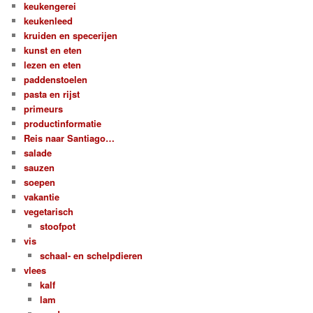
keukengerei
keukenleed
kruiden en specerijen
kunst en eten
lezen en eten
paddenstoelen
pasta en rijst
primeurs
productinformatie
Reis naar Santiago…
salade
sauzen
soepen
vakantie
vegetarisch
stoofpot
vis
schaal- en schelpdieren
vlees
kalf
lam