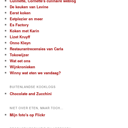
Culinette, Cornette's culinaire weblog
De keuken van Levine
Eerst koken
Eetplezier en meer
Es Factory
Koken met Karin
Lizet Kruyff
Onno Kleyn
Restaurantrecensies van Carla
Tokowijzer
Wat eet ons
Wijnkronieken
Winny wat eten we vandaag?
BUITENLANDSE KOOKLOGS
Chocolate and Zucchini
NIET OVER ETEN, MAAR TOCH...
Mijn foto's op Flickr