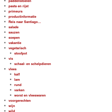
paddenstoelen
pasta en rijst
primeurs
productinformatie
Reis naar Santiago…
salade
sauzen
soepen
vakantie
vegetarisch
stoofpot
vis
schaal- en schelpdieren
vlees
kalf
lam
rund
varken
worst en vleeswaren
voorgerechten
wijn
wild