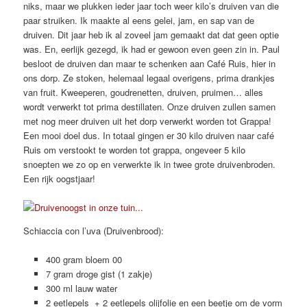
niks, maar we plukken ieder jaar toch weer kilo’s druiven van die
paar struiken. Ik maakte al eens gelei, jam, en sap van de
druiven. Dit jaar heb ik al zoveel jam gemaakt dat dat geen optie
was. En, eerlijk gezegd, ik had er gewoon even geen zin in. Paul
besloot de druiven dan maar te schenken aan Café Ruis, hier in
ons dorp. Ze stoken, helemaal legaal overigens, prima drankjes
van fruit. Kweeperen, goudrenetten, druiven, pruimen… alles
wordt verwerkt tot prima destillaten. Onze druiven zullen samen
met nog meer druiven uit het dorp verwerkt worden tot Grappa!
Een mooi doel dus. In totaal gingen er 30 kilo druiven naar café
Ruis om verstookt te worden tot grappa, ongeveer 5 kilo
snoepten we zo op en verwerkte ik in twee grote druivenbroden.
Een rijk oogstjaar!
Schiaccia con l’uva (Druivenbrood):
400 gram bloem 00
7 gram droge gist (1 zakje)
300 ml lauw water
2 eetlepels + 2 eetlepels olijfolie en een beetje om de vorm