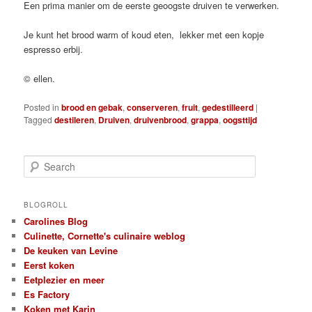
Een prima manier om de eerste geoogste druiven te verwerken.
Je kunt het brood warm of koud eten, lekker met een kopje
espresso erbij.
© ellen.
Posted in
brood en gebak
,
conserveren
,
fruit
,
gedestilleerd
|
Tagged
destileren
,
Druiven
,
druivenbrood
,
grappa
,
oogsttijd
S
e
a
r
BLOGROLL
c
Carolines Blog
h
Culinette, Cornette's culinaire weblog
De keuken van Levine
Eerst koken
Eetplezier en meer
Es Factory
Koken met Karin