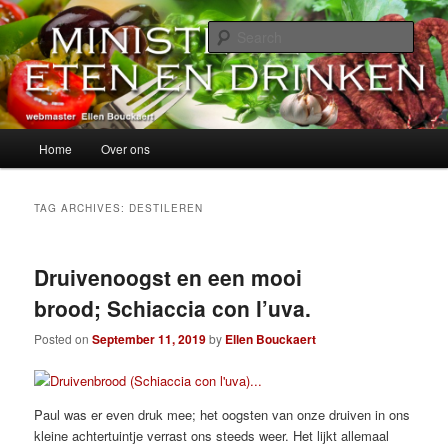
Skip
Skip
alles over eten, drinken en andere genoegens…
to
to
Sear
primary
secondary
content
content
Ministerie van Eten en Drinken
Main
Home
Over ons
menu
TAG ARCHIVES:
DESTILEREN
Druivenoogst en een mooi
brood; Schiaccia con l’uva.
Posted on
September 11, 2019
by
Ellen Bouckaert
Paul was er even druk mee; het oogsten van onze druiven in ons
kleine achtertuintje verrast ons steeds weer. Het lijkt allemaal