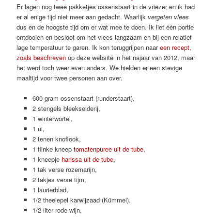
Er lagen nog twee pakketjes ossenstaart in de vriezer en ik had
er al enige tijd niet meer aan gedacht. Waarlijk
vergeten vlees
dus en de hoogste tijd om er wat mee te doen. Ik liet één portie
ontdooien en besloot om het vlees langzaam en bij een relatief
lage temperatuur te garen. Ik kon teruggrijpen naar
een recept,
zoals beschreven
op deze website in het najaar van 2012, maar
het werd toch weer even anders. We hielden er een stevige
maaltijd voor twee personen aan over.
600 gram ossenstaart (runderstaart),
2 stengels bleekselderij,
1 winterwortel,
1 ui,
2 tenen knoflook,
1 flinke kneep
tomatenpuree uit de tube
,
1 kneepje
harissa uit de tube
,
1 tak verse rozemarijn,
2 takjes verse tijm,
1 laurierblad,
1/2 theelepel karwijzaad (Kümmel).
1/2 liter rode wijn,