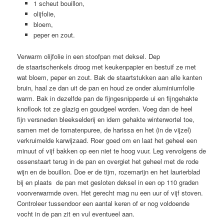
1 scheut bouillon,
olijfolie,
bloem,
peper en zout.
Verwarm olijfolie in een stoofpan met deksel. Dep
de staartschenkels droog met keukenpapier en bestuif ze met
wat bloem, peper en zout. Bak de staartstukken aan alle kanten
bruin, haal ze dan uit de pan en houd ze onder aluminiumfolie
warm. Bak in dezelfde pan de fijngesnipperde ui en fijngehakte
knoflook tot ze glazig en goudgeel worden. Voeg dan de heel
fijn versneden bleekselderij en idem gehakte winterwortel toe,
samen met de tomatenpuree, de harissa en het (in de vijzel)
verkruimelde karwijzaad. Roer goed om en laat het geheel een
minuut of vijf bakken op een niet te hoog vuur. Leg vervolgens de
ossenstaart terug in de pan en overgiet het geheel met de rode
wijn en de bouillon. Doe er de tijm, rozemarijn en het laurierblad
bij en plaats de pan met gesloten deksel in een op 110 graden
voorverwarmde oven. Het gerecht mag nu een uur of vijf stoven.
Controleer tussendoor een aantal keren of er nog voldoende
vocht in de pan zit en vul eventueel aan.