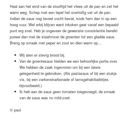
Haal aan het eind van de stooftijd het vlees uit de pan en zet het
warm weg. Schep met een lepel het overtollig vet uit de pan.
Indien de saus nog teveel vocht bevat, kook hem dan in op een
hoog vuur. Wel erbij blijven want inkoken gaat vanaf een bepaald
punt erg snel. Heb je ongeveer de gewenste consistentie bereikt
pureer dan met de staafmixer de groenten tot een gladde saus.
Breng op smaak met peper en zout en dien warm op…
Wij aten er stevig brood bij.
Van de groentesaus hielden we een behoorlijke portie over.
We hebben de zaak ingevroren om bij een latere
gelegenheid te gebruiken. (Als pastasaus of bij een stukje
vis, bij een varkenskarbonade of lamsgehaktballetjes
bijvoorbeeld.)
Ik heb aan de saus geen tomaten toegevoegd, de smaak
van de saus was nu mild-zoet.
© paul