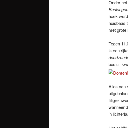
Onder het
Boulanger
hoek werd 
huisbaas t
met grote
Tegen 11.0
is een rij
doodzond
besluit k
Alles aan
uitgebalan
filigreinw
wanneer da
in lichte
Het schild