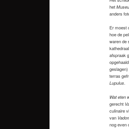
het
Museu
anders fot
Er moest 
hoe de pe
waren de 
kathedraal
afspraak g
opgehaald
geslagen)
terras gef
Lupulus
.
Wat eten 
gerecht
V
culinaire 
van
Vado
nog even o