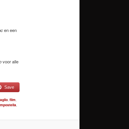
nc
en een
o
voor alle
Save
aglio
,
film
,
ompostella
,