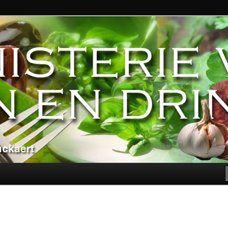
ndere genoegens…
n Eten en Drinken