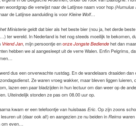
een woordgrap die verwijst naar de Latijnse naam voor hop
(Humulus l
aar de Latijnse aanduiding is voor
Kleine Wolf…
het Ministerie
geldt dat bier als het beste bier (nou ja, het derde beste
) ter wereld. In Nederland is het nog steeds moeilijk te bekomen, d
n
Vriend Jan
, mijn persoontje en
onze
Jongste Bediende
het dan maar 
ten hebben we al aangesleept uit de verre Walen. Enfin Pelgrims, dat 
omen…
werd dus een onverwachte rustdag. En de wandelaars draaiden dan
zondagsdienst. Ze waren vroeg wakker, maar bleven liggen luieren, 
om, lazen een paar bladzijden in hun lectuur om dan weer op de ander
n. Uiteindelijk stonden ze pas om 08.00 uur op.
aarna kwam er een telefoontje van huisbaas
Eric
. Op zijn zoons scho
 lesuren uit (daar ook al!) en aangezien ze nu beiden in
Reims
waren 
jn om even…