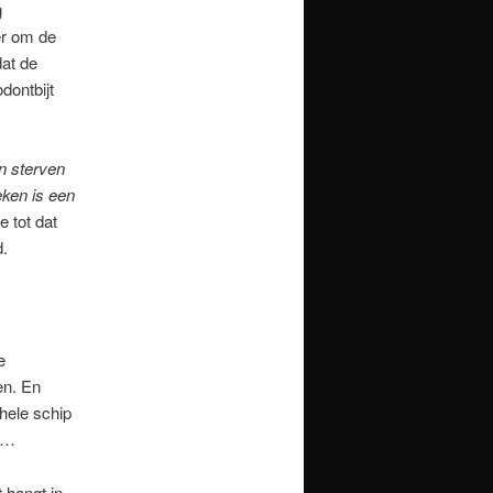
g
er om de
at de
dontbijt
n sterven
eken is een
 tot dat
d.
e
en. En
hele schip
er…
 hangt in