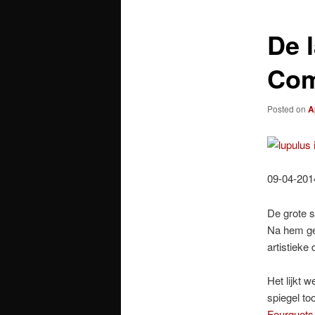
De 
Com
Posted on
A
09-04-201
De grote s
Na hem geb
artistieke
Het lijkt w
spiegel to
Fourquets