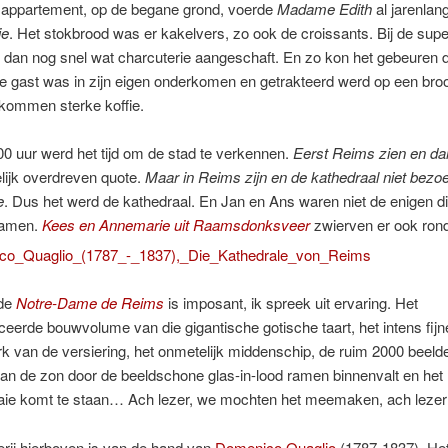
 appartement, op de begane grond, voerde
Madame Edith
al jarenlan
ie
. Het stokbrood was er kakelvers, zo ook de croissants. Bij de sup
dan nog snel wat charcuterie aangeschaft. En zo kon het gebeuren d
e gast was in zijn eigen onderkomen en getrakteerd werd op een broo
 kommen sterke koffie.
0 uur werd het tijd om de stad te verkennen.
Eerst Reims zien en da
kelijk overdreven quote.
Maar in Reims zijn en de kathedraal niet bezo
e
. Dus het werd de kathedraal. En Jan en Ans waren niet de enigen die
wamen.
Kees en Annemarie uit Raamsdonksveer
zwierven er ook ron
 de
Notre-Dame de Reims
is imposant, ik spreek uit ervaring. Het
ceerde bouwvolume van die gigantische gotische taart, het intens fijn
erk van de versiering, het onmetelijk middenschip, de ruim 2000 beeld
n de zon door de beeldschone glas-in-lood ramen binnenvalt en het 
rlaaie komt te staan… Ach lezer, we mochten het meemaken, ach lez
erij hierboven is van de hand van
Domenico Quaglio
(1787-1837). Het