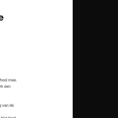
e
chool mee.
rk een
g van de
 bier heet