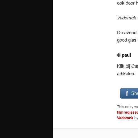
ook door h
Vadomek
De avond w
goed glas
© paul
Klik bij
Cat
artikelen.
Sh
This entry w
filmregisse
Vadomek
b