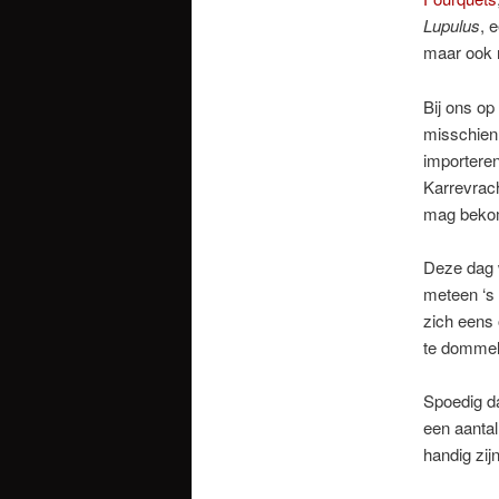
Lupulus
, 
maar ook n
Bij ons op
misschien…
importere
Karrevrach
mag bek
Deze dag 
meteen ‘s 
zich eens 
te dommele
Spoedig d
een aantal
handig zi