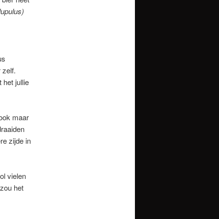
upulus)
us
zelf.
het jullie
 ook maar
draaiden
e zijde in
ol vielen
zou het