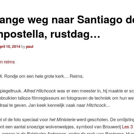
lange weg naar Santiago d
postella, rustdag…
pril 10, 2014
by
paul
4. Rondje om een hele grote kerk… Reims.
piegeltruuk.
Alfred Hitchcock
was er een meester in, hij maakte er s
ruikten talloze filmregisseurs en fotograven de techniek om hun we
 draai te geven. Jan keek kennelijk vaak naar
Hitchcock…
el of de foto speciaal voor
het Ministerie
werd geschoten. De omlijstin
ont een aantal snoezige wolvenwelpjes, symbool van Brouwerij
Les 3
, ergens in de Belgische Ardennen, onder de rook van
Bastogne
. Hun