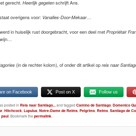
et gerecht.
Heerlijk gegeten
schrijft Ans.
staat overigens voor:
Vanalles-Door-Mekaar
…
erd in huiselijk rust doorgebracht, voor een deel met
Propriétair
Fra
 wijn…
agories
(in de rechter kolom), of onder dit artikel op
reis naar Santiag
are on Facebook
Post on X
Follow us
as posted in
Reis naar Santiago...
and tagged
Camino de Santiago
,
Domenico Qu
ur
,
Hitchcock
,
Lupulus
,
Notre-Dame de Reims
,
Pelgrims
,
Reims
,
Santiago de C
y
paul
. Bookmark the
permalink
.