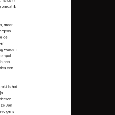
ag omdat ik
n, maar
Nergens
ar de
een
og worden
stempel
de een
hien een
rekt is het
jn
riceren
e ze Jan
ervolgens