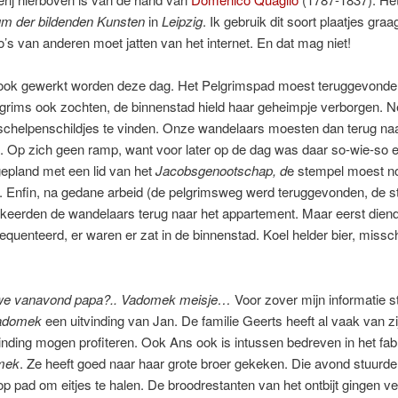
m der bildenden Kunsten
in
Leipzig
. Ik gebruik dit soort plaatjes gra
o’s van anderen moet jatten van het internet. En dat mag niet!
ook gewerkt worden deze dag. Het Pelgrimspad moest teruggevonde
lgrims ook zochten, de binnenstad hield haar geheimpje verborgen. 
schelpenschildjes te vinden. Onze wandelaars moesten dan terug na
. Op zich geen ramp, want voor later op de dag was daar so-wie-so 
epland met een lid van het
Jacobsgenootschap, d
e stempel moest n
. Enfin, na gedane arbeid (de pelgrimsweg werd teruggevonden, de 
 keerden de wandelaars terug naar het appartement. Maar eerst dien
requenteerd, er waren er zat in de binnenstad. Koel helder bier, missc
we vanavond papa?.. Vadomek meisje…
Voor zover mijn informatie st
adomek
een uitvinding van Jan. De familie Geerts heeft al vaak van zi
vinding mogen profiteren. Ook Ans ook is intussen bedreven in het fab
mek
. Ze heeft goed naar haar grote broer gekeken. Die avond stuurd
p pad om eitjes te halen. De broodrestanten van het ontbijt gingen v