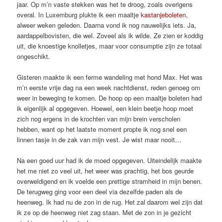
jaar. Op m’n vaste stekken was het te droog, zoals overigens
overal. In Luxemburg plukte ik een maaltje
kastanjeboleten
,
alweer weken geleden. Daarna vond ik nog nauwelijks iets. Ja,
aardappelbovisten, die wel. Zoveel als ik wilde. Ze zien er koddig
uit, die knoestige knolletjes, maar voor consumptie zijn ze totaal
ongeschikt.
Gisteren maakte ik een ferme wandeling met hond Max. Het was
m’n eerste vrije dag na een week nachtdienst, reden genoeg om
weer in beweging te komen. De hoop op een maaltje boleten had
ik eigenlijk al opgegeven. Hoewel, een klein beetje hoop moet
zich nog ergens in de krochten van mijn brein verscholen
hebben, want op het laatste moment propte ik nog snel een
linnen tasje in de zak van mijn vest. Je wist maar nooit…
Na een goed uur had ik de moed opgegeven. Uiteindelijk maakte
het me niet zo veel uit, het weer was prachtig, het bos geurde
overweldigend en ik voelde een prettige stramheid in mijn benen.
De terugweg ging voor een deel via dezelfde paden als de
heenweg. Ik had nu de zon in de rug. Het zal daarom wel zijn dat
ik ze op de heenweg niet zag staan. Met de zon in je gezicht