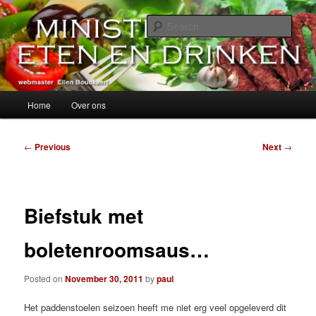
Skip
alles over eten, drinken en andere genoegens…
to
Sear
primary
content
Ministerie van Eten en Drinken
Main
Home
Over ons
menu
Post
←
Previous
Next
→
navigation
Biefstuk met
boletenroomsaus…
Posted on
November 30, 2011
by
paul
Het paddenstoelen seizoen heeft me niet erg veel opgeleverd dit