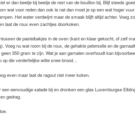
iet er dan beetje bij beetje de rest van de bouillon bij. Blijf steeds goe
om wat voor reden dan ook te nat dan moet je op een wat hoger vuur
ampen. Het water verdwijnt maar de smaak blijft altijd achter. Voeg zo
en laat de roux even zachtjes doorkoken.
tussen de pasteibakjes in de oven (kant en klaar gekocht, of zelf m
). Voeg nu wat room bij de roux, de gehakte peterselie en de garnaalt
 geen 350 gram te zijn. Wat je aan garnalen overhoudt kan bijvoorbee
tip op die verderfelijke witte snee brood…
og even maar laat de ragout niet meer koken.
r een eenvoudige salade bij en dronken een glas Luxemburgse Elblin
en gedrag.
toe.