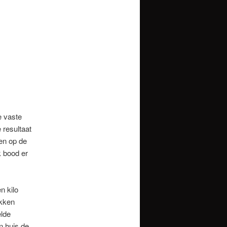
e vaste
 resultaat
len op de
k bood er
n kilo
okken
elde
n huis de