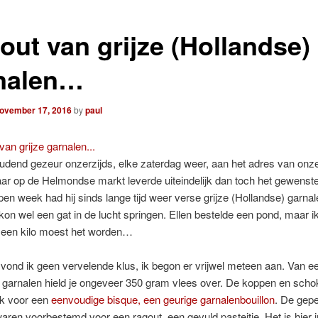
out van grijze (Hollandse)
nalen…
ovember 17, 2016
by
paul
udend gezeur onzerzijds, elke zaterdag weer, aan het adres van onz
ar op de Helmondse markt leverde uiteindelijk dan toch het gewenste
pen week had hij sinds lange tijd weer verse grijze (Hollandse) garna
kon wel een gat in de lucht springen. Ellen bestelde een pond, maar i
 een kilo moest het worden…
 vond ik geen vervelende klus, ik begon er vrijwel meteen aan. Van ee
 garnalen hield je ongeveer 350 gram vlees over. De koppen en sch
ik voor een
eenvoudige bisque, een geurige garnalenbouillon
. De gep
aren voorbestemd voor een ragout, een gevuld pasteitje. Het is hier i