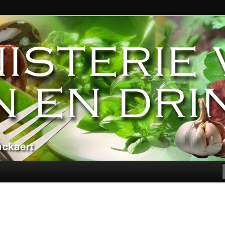
ndere genoegens…
n Eten en Drinken