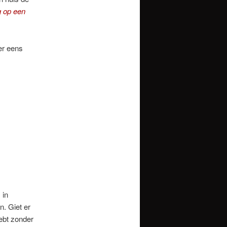
g op een
er eens
 in
n. Giet er
hebt zonder