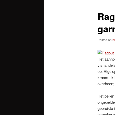
Rag
gar
Posted on
N
Het aanho
vishandela
op. Afgelo
kraam. Ik 
overheen;
Het pellen
ongepelde
gebruikte 
garnalen w