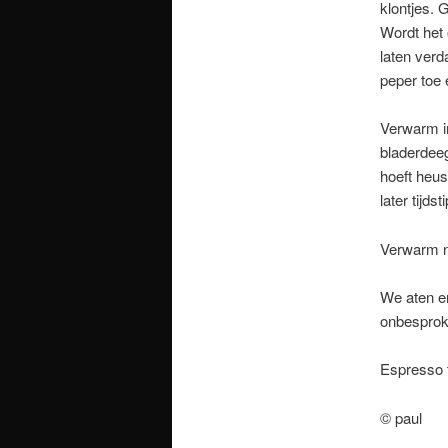
klontjes. G
Wordt het 
laten verd
peper toe 
Verwarm in
bladerdeeg
hoeft heus
later tijds
Verwarm n
We aten e
onbesprok
Espresso 
© paul