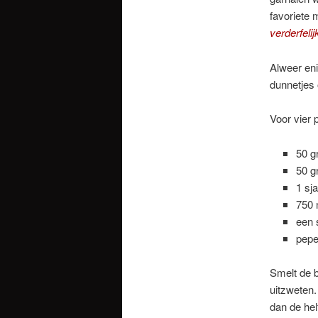
favoriete 
verderfeli
Alweer eni
dunnetjes 
Voor vier 
50 g
50 g
1 sja
750 
een 
pepe
Smelt de b
uitzweten.
dan de hel