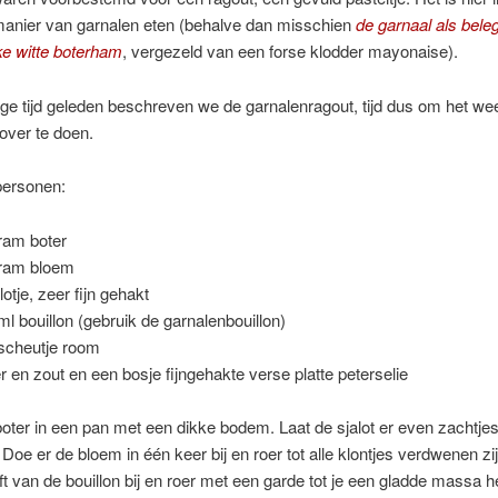
manier van garnalen eten (behalve dan misschien
de garnaal als bele
jke witte boterham
, vergezeld van een forse klodder mayonaise).
ge tijd geleden beschreven we de garnalenragout, tijd dus om het we
over te doen.
personen:
ram boter
ram bloem
lotje, zeer fijn gehakt
ml bouillon (gebruik de garnalenbouillon)
scheutje room
r en zout en een bosje fijngehakte verse platte peterselie
oter in een pan met een dikke bodem. Laat de sjalot er even zachtjes
 Doe er de bloem in één keer bij en roer tot alle klontjes verdwenen zij
ft van de bouillon bij en roer met een garde tot je een gladde massa 