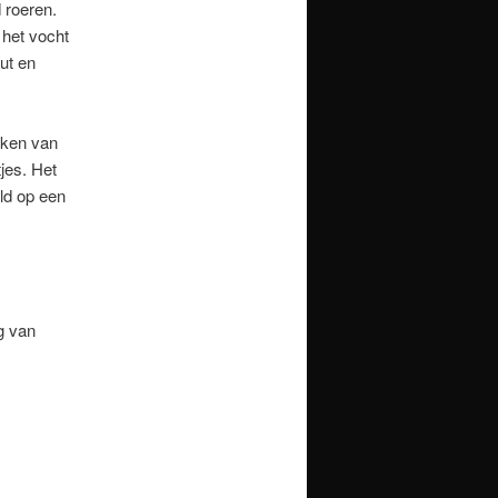
d roeren.
 het vocht
ut en
aken van
jes. Het
ld op een
g van