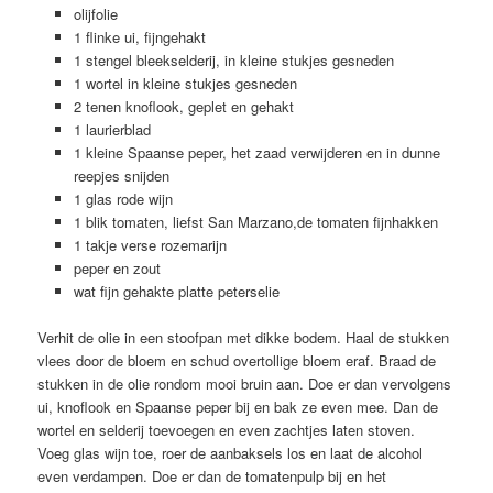
olijfolie
1 flinke ui, fijngehakt
1 stengel bleekselderij, in kleine stukjes gesneden
1 wortel in kleine stukjes gesneden
2 tenen knoflook, geplet en gehakt
1 laurierblad
1 kleine Spaanse peper, het zaad verwijderen en in dunne
reepjes snijden
1 glas rode wijn
1 blik tomaten, liefst San Marzano,de tomaten fijnhakken
1 takje verse rozemarijn
peper en zout
wat fijn gehakte platte peterselie
Verhit de olie in een stoofpan met dikke bodem. Haal de stukken
vlees door de bloem en schud overtollige bloem eraf. Braad de
stukken in de olie rondom mooi bruin aan. Doe er dan vervolgens
ui, knoflook en Spaanse peper bij en bak ze even mee. Dan de
wortel en selderij toevoegen en even zachtjes laten stoven.
Voeg glas wijn toe, roer de aanbaksels los en laat de alcohol
even verdampen. Doe er dan de tomatenpulp bij en het