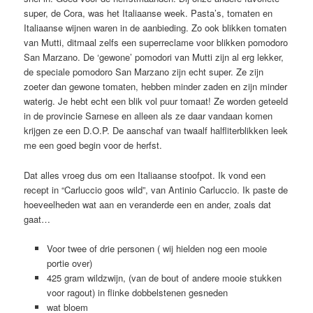
super, de Cora, was het Italiaanse week. Pasta’s, tomaten en
Italiaanse wijnen waren in de aanbieding. Zo ook blikken tomaten
van Mutti, ditmaal zelfs een superreclame voor blikken pomodoro
San Marzano. De ‘gewone’ pomodori van Mutti zijn al erg lekker,
de speciale pomodoro San Marzano zijn echt super. Ze zijn
zoeter dan gewone tomaten, hebben minder zaden en zijn minder
waterig. Je hebt echt een blik vol puur tomaat! Ze worden geteeld
in de provincie Sarnese en alleen als ze daar vandaan komen
krijgen ze een D.O.P. De aanschaf van twaalf halfliterblikken leek
me een goed begin voor de herfst.
Dat alles vroeg dus om een Italiaanse stoofpot. Ik vond een
recept in “Carluccio goos wild”, van Antinio Carluccio. Ik paste de
hoeveelheden wat aan en veranderde een en ander, zoals dat
gaat…
Voor twee of drie personen ( wij hielden nog een mooie
portie over)
425 gram wildzwijn, (van de bout of andere mooie stukken
voor ragout) in flinke dobbelstenen gesneden
wat bloem