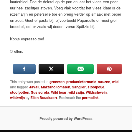
laurierblad. Doe de deksel op de pan en laat het vlees een paar
uur heel zachtjes stoven. Voeg vlak voordat het vlees klaar is de
rozemarijn en peterselie toe en breng verder op smaak met peper
en zout. Geef er pasta bij, bijvoorbeeld Papardelle of mooi grof
brood of, eet er zoals wij deden, verse Spätzle bij.
Kopje espresso toe!
© ellen.
This entry was posted in
groenten
,
productinformatie
,
sauzen
,
wild
and tagged
Javali
,
Marzano tomaten
,
Sanglier
,
stoofpotje
,
stoofpotten
,
Sus scrofa
,
Wild boar
,
wild zwijn
,
Wildschwein
,
wildzwijn
by
Ellen Bouckaert
. Bookmark the
permalink
.
Proudly powered by WordPress