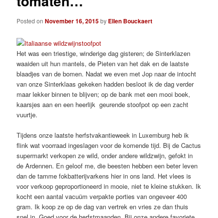
tomaten…
Posted on
November 16, 2015
by
Ellen Bouckaert
Het was een triestige, winderige dag gisteren; de Sinterklazen
waaiden uit hun mantels, de Pieten van het dak en de laatste
blaadjes van de bomen. Nadat we even met Jop naar de intocht
van onze Sinterklaas gekeken hadden besloot ik de dag verder
maar lekker binnen te blijven; op de bank met een mooi boek,
kaarsjes aan en een heerlijk geurende stoofpot op een zacht
vuurtje.
Tijdens onze laatste herfstvakantieweek in Luxemburg heb ik
flink wat voorraad ingeslagen voor de komende tijd. Bij de Cactus
supermarkt verkopen ze wild, onder andere wildzwijn, gefokt in
de Ardennen. En geloof me, die beesten hebben een beter leven
dan de tamme fokbatterijvarkens hier in ons land. Het vlees is
voor verkoop geproportioneerd in mooie, niet te kleine stukken. Ik
kocht een aantal vacuüm verpakte porties van ongeveer 400
gram. Ik koop ze op de dag van vertrek en vries ze dan thuis
snel in. Goed voor de herfstmaanden. Bij onze andere favoriete