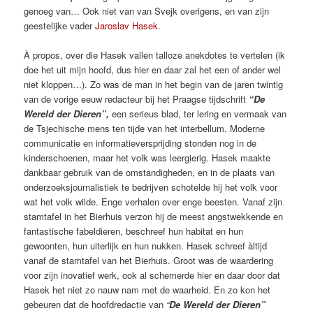
genoeg van… Ook niet van van Svejk overigens, en van zijn
geestelijke vader
Jaroslav Hasek
.
À propos, over die Hasek vallen talloze anekdotes te vertelen (ik
doe het uit mijn hoofd, dus hier en daar zal het een of ander wel
niet kloppen…). Zo was de man in het begin van de jaren twintig
van de vorige eeuw redacteur bij het Praagse tijdschrift
“De
Wereld der Dieren”,
een serieus blad, ter lering en vermaak van
de Tsjechische mens ten tijde van het interbellum. Moderne
communicatie en informatieversprijding stonden nog in de
kinderschoenen, maar het volk was leergierig. Hasek maakte
dankbaar gebruik van de omstandigheden, en in de plaats van
onderzoeksjournalistiek te bedrijven schotelde hij het volk voor
wat het volk wilde. Enge verhalen over enge beesten. Vanaf zijn
stamtafel in het Bierhuis verzon hij de meest angstwekkende en
fantastische fabeldieren, beschreef hun habitat en hun
gewoonten, hun uiterlijk en hun nukken. Hasek schreef àltijd
vanaf de stamtafel van het Bierhuis. Groot was de waardering
voor zijn inovatief werk, ook al schemerde hier en daar door dat
Hasek het niet zo nauw nam met de waarheid. En zo kon het
gebeuren dat de hoofdredactie van
“
De Wereld der Dieren”