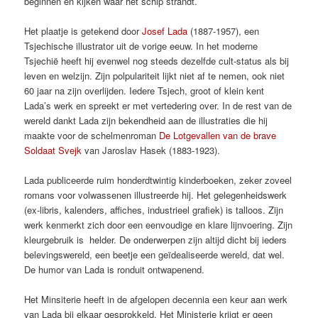
beginnen en kijken waar het schip strandt.
Het plaatje is getekend door
Josef Lada
(1887-1957), een
Tsjechische illustrator uit de vorige eeuw. In het moderne
Tsjechië heeft hij evenwel nog steeds dezelfde cult-status als bij
leven en welzijn. Zijn polpulariteit lijkt niet af te nemen, ook niet
60 jaar na zijn overlijden. Iedere Tsjech, groot of klein kent
Lada’s werk en spreekt er met vertedering over. In de rest van de
wereld dankt Lada zijn bekendheid aan de illustraties die hij
maakte voor de schelmenroman
De Lotgevallen van de brave
Soldaat Svejk
van Jaroslav Hasek (1883-1923).
Lada publiceerde ruim honderdtwintig kinderboeken, zeker zoveel
romans voor volwassenen illustreerde hij. Het gelegenheidswerk
(ex-libris, kalenders, affiches, industrieel grafiek) is talloos. Zijn
werk kenmerkt zich door een eenvoudige en klare lijnvoering. Zijn
kleurgebruik is helder. De onderwerpen zijn altijd dicht bij ieders
belevingswereld, een beetje een geïdealiseerde wereld, dat wel.
De humor van Lada is ronduit ontwapenend.
Het Minsiterie heeft in de afgelopen decennia een keur aan werk
van Lada bij elkaar gesprokkeld. Het Ministerie krijgt er geen