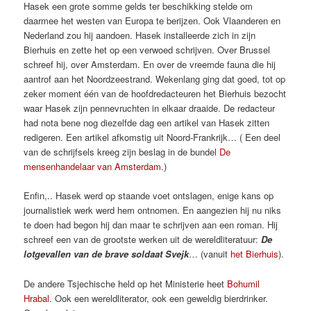
Hasek een grote somme gelds ter beschikking stelde om
daarmee het westen van Europa te berijzen. Ook Vlaanderen en
Nederland zou hij aandoen. Hasek installeerde zich in zijn
Bierhuis en zette het op een verwoed schrijven. Over Brussel
schreef hij, over Amsterdam. En over de vreemde fauna die hij
aantrof aan het Noordzeestrand. Wekenlang ging dat goed, tot op
zeker moment één van de hoofdredacteuren het Bierhuis bezocht
waar Hasek zijn pennevruchten in elkaar draaide. De redacteur
had nota bene nog diezelfde dag een artikel van Hasek zitten
redigeren. Een artikel afkomstig uit Noord-Frankrijk… ( Een deel
van de schrijfsels kreeg zijn beslag in de bundel
De
mensenhandelaar van Amsterdam
.)
Enfin,.. Hasek werd op staande voet ontslagen, enige kans op
journalistiek werk werd hem ontnomen. En aangezien hij nu niks
te doen had begon hij dan maar te schrijven aan een roman. Hij
schreef een van de grootste werken uit de wereldliteratuur:
De
lotgevallen van de brave soldaat Svejk
… (vanuit
het Bierhuis
).
De andere Tsjechische held op het Ministerie heet
Bohumil
Hrabal
. Ook een wereldliterator, ook een geweldig bierdrinker.