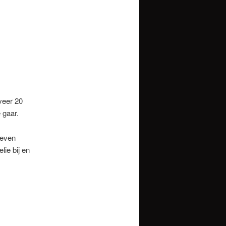
veer 20
 gaar.
leven
lie bij en