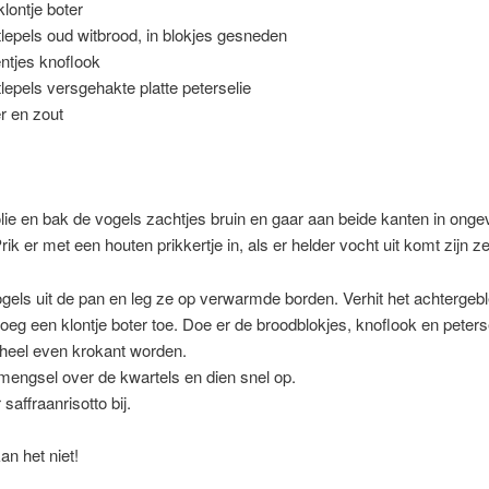
klontje boter
tlepels oud witbrood, in blokjes gesneden
entjes knoflook
tlepels versgehakte platte peterselie
r en zout
olie en bak de vogels zachtjes bruin en gaar aan beide kanten in onge
rik er met een houten prikkertje in, als er helder vocht uit komt zijn ze
gels uit de pan en leg ze op verwarmde borden. Verhit het achtergeb
oeg een klontje boter toe. Doe er de broodblokjes, knoflook en peterse
eheel even krokant worden.
mengsel over de kwartels en dien snel op.
 saffraanrisotto bij.
an het niet!