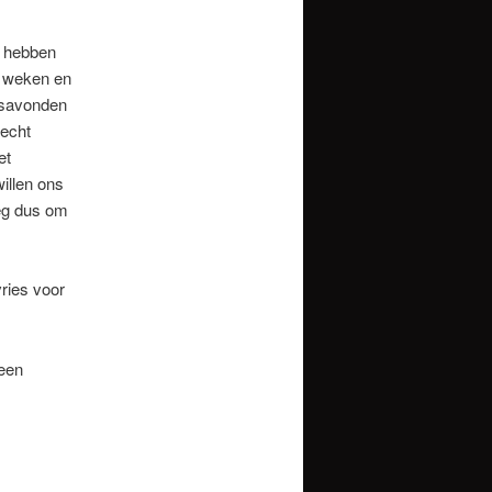
k hebben
ar weken en
etsavonden
necht
et
illen ons
eg dus om
ries voor
 een