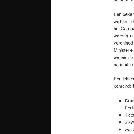
Een bekend
wij hier i
het Carnav
worden in 
vereningd 
Ministeri
wel een “
naar uit t
Een lekker
komende ba
Codo
Port
1 eet
2 kw
wat o