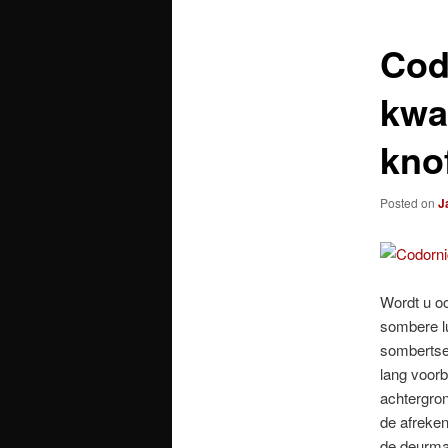
Codo
kwa
kno
Posted on
J
Wordt u oo
sombere l
sombertse/
lang voorb
achtergron
de afreke
de deurma