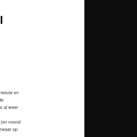
l
 sneeuw en
de
s al weer
 (en vooral
dzwaar op