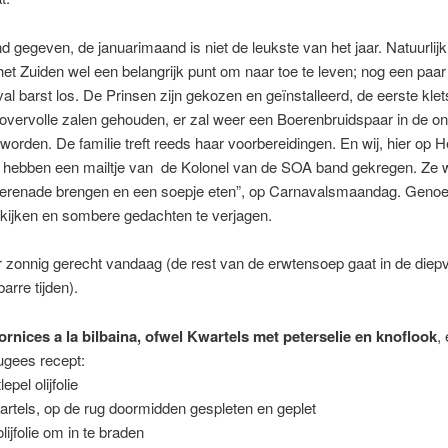
 gegeven, de januarimaand is niet de leukste van het jaar. Natuurlij
n het Zuiden wel een belangrijk punt om naar toe te leven; nog een pa
al barst los. De Prinsen zijn gekozen en geïnstalleerd, de eerste kl
overvolle zalen gehouden, er zal weer een Boerenbruidspaar in de o
worden. De familie treft reeds haar voorbereidingen. En wij, hier op H
e, hebben een mailtje van de Kolonel van de SOA band
gekregen. Ze w
serenade brengen en een soepje eten”, op Carnavalsmaandag. Geno
e kijken en sombere gedachten te verjagen.
 zonnig gerecht vandaag (de rest van de erwtensoep gaat in de diepv
rre tijden).
rnices a la bilbaina, ofwel Kwartels met peterselie en knoflook
,
ugees recept:
lepel olijfolie
artels, op de rug doormidden gespleten en geplet
lijfolie om in te braden