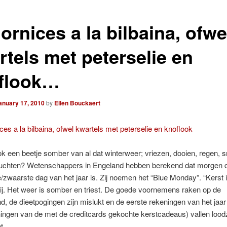
rnices a la bilbaina, ofwe
rtels met peterselie en
flook…
anuary 17, 2010
by
Ellen Bouckaert
k een beetje somber van al dat winterweer; vriezen, dooien, regen,
uchten? Wetenschappers in Engeland hebben berekend dat morgen 
zwaarste dag van het jaar is. Zij noemen het “Blue Monday”. “Kerst i
ij. Het weer is somber en triest. De goede voornemens raken op de
d, de dieetpogingen zijn mislukt en de eerste rekeningen van het jaar
ningen van de met de creditcards gekochte kerstcadeaus) vallen loo
t.