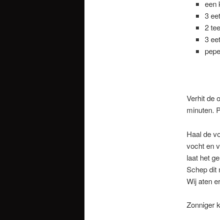
een 
3 ee
2 te
3 ee
pepe
Verhit de 
minuten. P
Haal de vo
vocht en v
laat het g
Schep dit 
Wij aten er
Zonniger k