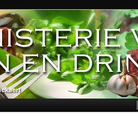
ndere genoegens…
n Eten en Drinken