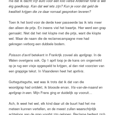
me dat ik dacht:
Vijf euro voor een kilo verse Ardenner forel is wel
érg goedkoop. Kan dat wel iets zijn? Kun je voor dat geld de
kwaliteit krijgen die ze daar nomaal gesproken leveren?
Toen ik het bord voor de derde keer passeerde las ik iets meer
dan alleen de prijs. En ineens viel het kwartje. Hier werd een grap
gemaakt. Niet dat het niet klopte met die prijs, want die klopte
wel. Maar de naam die de reclamecampagne mee had
gekregen verborg een dubbele bodem.
Poisson d’avril
betekent in Frankrijk zoveel als
aprilgrap
. In de
Walen overigens ook. Op 1 april loop je de kans om ongemerkt
op je rug een visje opgespeld te krijgen, al dan niet voorzien van
een grappige tekst. In Vlaanderen heet het
aprilvis
.
Gutteguttegutte, wat was ik trots dat ik dat van die
woordgrap had ontdekt, ik bloosde ervan.
Vis-van-de-maand en
aprilgrap in-een
. Mijn Frans ging er duidelijk op vooruit…
Ach, ik weet het wel, elk kind daar uit de buurt had het me
meteen kunnen vertellen, en de meest zullen waarschijnlijk
achteloos aan de grap voorbij zijn gelopen. Reclame bedient zich