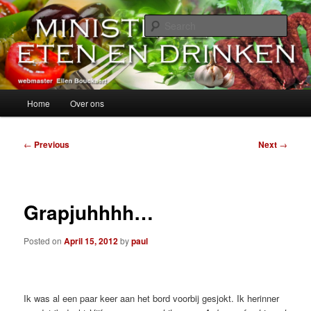
Skip
alles over eten, drinken en andere genoegens…
to
Sear
primary
content
Ministerie van Eten en Drinken
Main
Home
Over ons
menu
Post
←
Previous
Next
→
navigation
Grapjuhhhh…
Posted on
April 15, 2012
by
paul
Ik was al een paar keer aan het bord voorbij gesjokt. Ik herinner