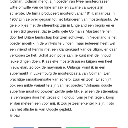
Colman. Colman mengt zijn poeder van twee mosterdrassen:
witte omwille van de fijne smaak en zwarte vanwege zijn
scherpte. De firma produceert mosterd vanaf 1814, maar pas in
1907 zijn ze over gegaan tot het fabriceren van mosterdpasta. De
gele blikjes met de stierenkop zijn in Engeland een begrip en er
is een tijd geweest dat je zelfs gele Colman’s Mustard treinen
door het Britse landschap kon zien schuiven. In Nederland is het
poeder moeilijk in de winkels te vinden, maar iedereen heeft wel
een vriend of kennis met een klantenkaart van de Sligro, en daar
verkopen ze het. Schaf zo’n potje aan, je kunt met de inhoud
leuke dingen doen. Klassieke mosterdsausen krijgen een heel
nieuw elan, zo ook de mayonaise. Onlangs vond ik in een
supermarkt in Luxemburg de mosterdpasta van Colman. Een
prachtige smaaksensatie van scherp, zuur en zoet. Er schijnt
ook een milde variant te zijn van het poeder: “Colmans doudle
superfine mustard powder” Zelfde gele blikje, alleen de stierenkop
is vervangen door het Cross of Honour. Kom je het tegen, koop
er dan meteen een voor mij, ik zou je zeer erkentelijk zijn. Foto
van het affiche is van Google geplukt.
© paul