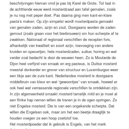
beschrijvingen hiervan vind je pas bij Karel de Grote. Tot laat in
de achttiende eeuw werd mosterdzaad aan tafel gemalen, zoals
je nu nog met peper doet. Pas daarna ging men kant-en-klare
pasta’s maken. Op zijn simpelst wordt mosterdpasta gemaakt
van gemalen zaden, azijn en zout. Doorgaans worden de zaden
gemout (zoals graan voor het bierbrouwen) om hun scherpte af te
zwakken. Nationaal of regionaal verschillen de recepten fors,
afhankelijk van kwaliteit en soort azijn, toevoeging van andere
kruiden en specerijen, hele mosterdzaden, suiker, honing en wat
verder zoal bedacht is door de eeuwen heen. Zo is Moutarde de
Dijon heel verfijnd van smaak en erg pasteus, is Duitse mosterd
meestal donkerder en grover van structuur en Luxemburgse weer
een tikje aan de zure kant. Nederlandse mosterd is doorgaans
middelbruin van kleur en wat “gewoontjes” van smaak, hoewel er
ook heel wat verrassende regionale verschillen te ontdekken zijn.
In zijn algemeenheid smaakt mosterd tamelijk mild en je moet al
een flinke hap nemen willen de tranen je in de ogen springen. Zo
niet Engelse mosterd. Die is van een ongekende scherpte. Dat
willen die Engelsen ook, maar om het een beetje draaglijk te
houden voegen ze een hoop zoetstof toe.
Het mosterdpoeder dat ik gebruik is Engels, van het merk