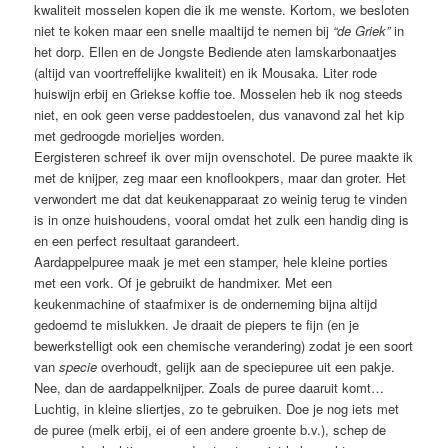
kwaliteit mosselen kopen die ik me wenste. Kortom, we besloten
niet te koken maar een snelle maaltijd te nemen bij
“de Griek”
in
het dorp. Ellen en de Jongste Bediende aten lamskarbonaatjes
(altijd van voortreffelijke kwaliteit) en ik Mousaka. Liter rode
huiswijn erbij en Griekse koffie toe. Mosselen heb ik nog steeds
niet, en ook geen verse paddestoelen, dus vanavond zal het kip
met gedroogde morieljes worden.
Eergisteren schreef ik over mijn ovenschotel. De puree maakte ik
met de knijper, zeg maar een knoflookpers, maar dan groter. Het
verwondert me dat dat keukenapparaat zo weinig terug te vinden
is in onze huishoudens, vooral omdat het zulk een handig ding is
en een perfect resultaat garandeert.
Aardappelpuree maak je met een stamper, hele kleine porties
met een vork. Of je gebruikt de handmixer. Met een
keukenmachine of staafmixer is de onderneming bijna altijd
gedoemd te mislukken. Je draait de piepers te fijn (en je
bewerkstelligt ook een chemische verandering) zodat je een soort
van
specie
overhoudt, gelijk aan de speciepuree uit een pakje.
Nee, dan de aardappelknijper. Zoals de puree daaruit komt…
Luchtig, in kleine sliertjes, zo te gebruiken. Doe je nog iets met
de puree (melk erbij, ei of een andere groente b.v.), schep de