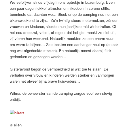
We verblijven sinds vrijdag in ons optrekje in Luxemburg. Even
een paar dagen lekker uitrusten en niksdoen in serene stilte,
tenminste dat dachten we… Bleek er op de camping nou net een
bikersweekend te zijn… Zo’n twintig stoere motormuizen, zónder
vrouwen en kinderen, vierden hun jaarlijkse mid-wintertreffen. Of
het nou sneeuwt, vriest, of regent dat het giet maakt ze niet uit,
zij vieren hun weekend. Natuurlijk maakten ze een enorm vuur
om warm te blijven… Ze stookten een aanhanger hout op (en ook
nog wat afgedankte stoelen). En natuurlijk moest daarbij flink
gedronken en gezongen worden…
Gisteravond begon de vermoeidheid al wat toe te slaan. De
verhalen over vrouw en kinderen werden sterker en vanmorgen
waren het alweer bijna brave huisvaders…
Wilma, de beheerster van de camping zorgde voor een stevig
ontbijt.
© ellen