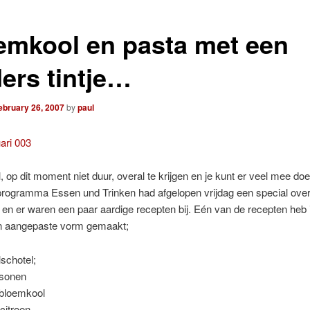
emkool en pasta met een
ders tintje…
ebruary 26, 2007
by
paul
 op dit moment niet duur, overal te krijgen en je kunt er veel mee do
programma Essen und Trinken had afgelopen vrijdag een special ove
en er waren een paar aardige recepten bij. Eén van de recepten heb 
n aangepaste vorm gemaakt;
schotel;
rsonen
bloemkool
citroen