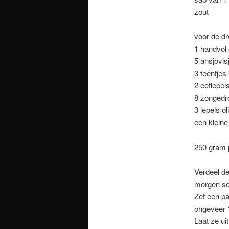
zout
voor de dr
1 handvol 
5 ansjovis
3 teentjes
2 eetlepel
8 zongedr
3 lepels oli
een kleine
250 gram p
Verdeel de
morgen s
Zet een pa
ongeveer 
Laat ze ui