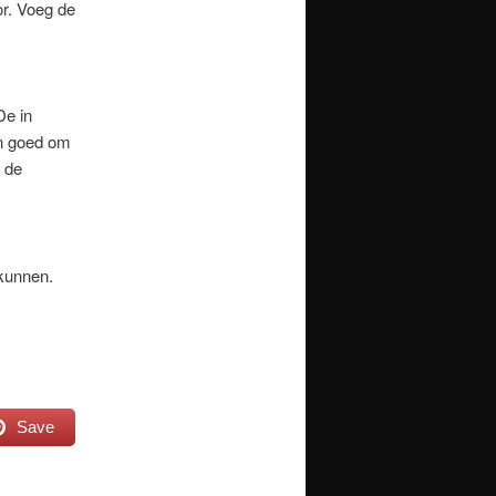
or. Voeg de
De in
en goed om
t de
 kunnen.
Save