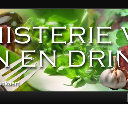
ndere genoegens…
n Eten en Drinken