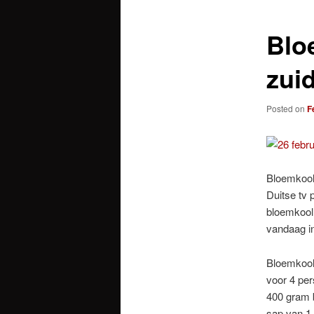
Blo
zui
Posted on
F
Bloemkool,
Duitse tv 
bloemkool 
vandaag i
Bloemkool
voor 4 pe
400 gram 
sap van 1 