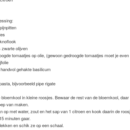
essing:
pijnpitten
jes
 knoflook
s zwarte olijven
oogde tomaatjes op olie, (gewoon gedroogde tomaatjes moet je even
jfolie
 handvol gehakte basilicum
asta, bijvoorbeeld pipe rigate
 bloemkool in kleine roosjes. Bewaar de rest van de bloemkool, daar 
oep van maken.
n op met water, zout en het sap van 1 citroen en kook daarin de roosj
15 minuten gaar.
tlekken en schik ze op een schaal.