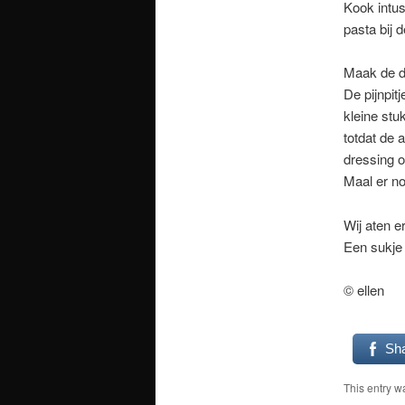
Kook intus
pasta bij 
Maak de d
De pijnpitj
kleine stu
totdat de 
dressing o
Maal er no
Wij aten e
Een sukje
© ellen
Sh
This entry w