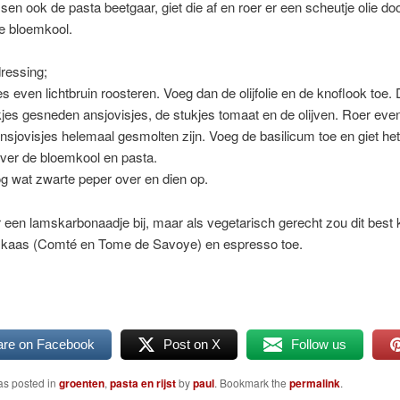
sen ook de pasta beetgaar, giet die af en roer er een scheutje olie do
de bloemkool.
ressing;
es even lichtbruin roosteren. Voeg dan de olijfolie en de knoflook toe. 
kjes gesneden ansjovisjes, de stukjes tomaat en de olijven. Roer ev
ansjovisjes helemaal gesmolten zijn. Voeg de basilicum toe en giet he
ver de bloemkool en pasta.
g wat zwarte peper over en dien op.
r een lamskarbonaadje bij, maar als vegetarisch gerecht zou dit best
 kaas (Comté en Tome de Savoye) en espresso toe.
are on Facebook
Post on X
Follow us
as posted in
groenten
,
pasta en rijst
by
paul
. Bookmark the
permalink
.