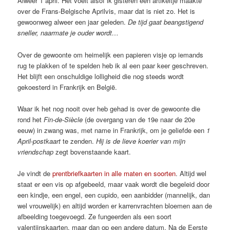
Alweer 1 april. Het voelt alsof ik gisteren een artikeltje maakte
over de Frans-Belgische Aprilvis, maar dat is niet zo. Het is
gewoonweg alweer een jaar geleden.
De tijd gaat beangstigend
sneller, naarmate je ouder wordt…
Over de gewoonte om heimelijk een papieren visje op iemands
rug te plakken of te spelden heb ik al een paar keer geschreven.
Het blijft een onschuldige lolligheid die nog steeds wordt
gekoesterd in Frankrijk en België.
Waar ik het nog nooit over heb gehad is over de gewoonte die
rond het
Fin-de-Siècle
(de overgang van de 19e naar de 20e
eeuw) in zwang was, met name in Frankrijk, om je geliefde een
1
April-postkaart
te zenden.
Hij is de lieve koerier van mijn
vriendschap
zegt bovenstaande kaart.
Je vindt de
prentbriefkaarten in alle maten en soorten
. Altijd wel
staat er een vis op afgebeeld, maar vaak wordt die begeleid door
een kindje, een engel, een cupido, een aanbidder (mannelijk, dan
wel vrouwelijk) en altijd worden er karrenvrachten bloemen aan de
afbeelding toegevoegd. Ze fungeerden als een soort
valentijnskaarten, maar dan op een andere datum. Na de Eerste