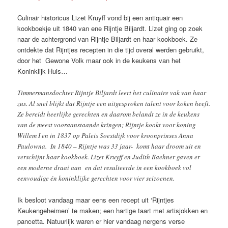
Culinair historicus Lizet Kruyff vond bij een antiquair een
kookboekje uit 1840 van ene Rijntje Biljardt. Lizet ging op zoek
naar de achtergrond van Rijntje Biljardt en haar kookboek. Ze
ontdekte dat Rijntjes recepten in die tijd overal werden gebruikt,
door het Gewone Volk maar ook in de keukens van het
Koninklijk Huis…
Timmermansdochter Rijntje Biljardt leert het culinaire vak van haar
zus. Al snel blijkt dat Rijntje een uitgesproken talent voor koken heeft.
Ze bereidt heerlijke gerechten en daarom belandt ze in de keukens
van de meest vooraanstaande kringen; Rijntje kookt voor koning
Willem I en in 1837 op Paleis Soestdijk voor kroonprinses Anna
Paulowna. In 1840 – Rijntje was 33 jaar- komt haar droom uit en
verschijnt haar kookboek. Lizet Kruyff en Judith Baehner gaven er
een moderne draai aan en dat resulteerde in een kookboek vol
eenvoudige én koninklijke gerechten voor vier seizoenen.
Ik besloot vandaag maar eens een recept uit ‘Rijntjes
Keukengeheimen’ te maken; een hartige taart met artisjokken en
pancetta. Natuurlijk waren er hier vandaag nergens verse