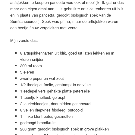
artisjokken te koop en pancetta was ook al moeilijk. Ik gaf er dus
maar een eigen draai aan… Ik gebruikte artisjokkenharten uit blik
en in plaats van pancetta, gerookt biologisch spek van de
Sumiranboerderij. Spek was prima, maar de artisjokken waren
een beetje flauw vergeleken met verse.
Mijn versie dus:
8 artisjokkenharten uit blik, goed uit laten lekken en in
vieren snijden
300 ml room
3 eieren
zwarte peper en wat zout
1/2 theelepel foelie, gestampt in de vijzel
1 eetlepel vers gehakte platte peterselie
1 teentje knoflook geraspt
2 laurierblaadjes, doormidden gescheurd
8 vellen diepvries filodeeg, ontdooid
1 flinke klont boter, gesmolten
gedroogd broodkruim
200 gram gerookt biologisch spek in grove plakken