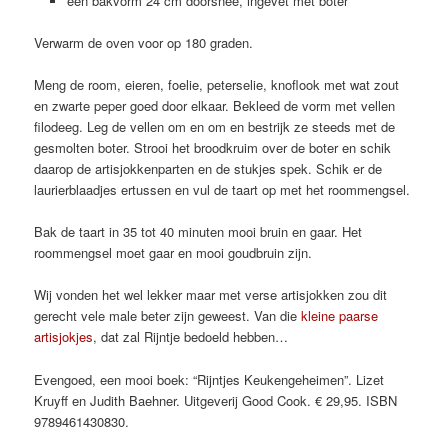
een bakvorm 24 cm doorsnee, ingevet met boter
Verwarm de oven voor op 180 graden.
Meng de room, eieren, foelie, peterselie, knoflook met wat zout
en zwarte peper goed door elkaar. Bekleed de vorm met vellen
filodeeg. Leg de vellen om en om en bestrijk ze steeds met de
gesmolten boter. Strooi het broodkruim over de boter en schik
daarop de artisjokkenparten en de stukjes spek. Schik er de
laurierblaadjes ertussen en vul de taart op met het roommengsel.
Bak de taart in 35 tot 40 minuten mooi bruin en gaar. Het
roommengsel moet gaar en mooi goudbruin zijn.
Wij vonden het wel lekker maar met verse artisjokken zou dit
gerecht vele male beter zijn geweest. Van die
kleine paarse
artisjokjes
, dat zal Rijntje bedoeld hebben…
Evengoed, een mooi boek: “Rijntjes Keukengeheimen”. Lizet
Kruyff en Judith Baehner. Uitgeverij Good Cook. € 29,95. ISBN
9789461430830.