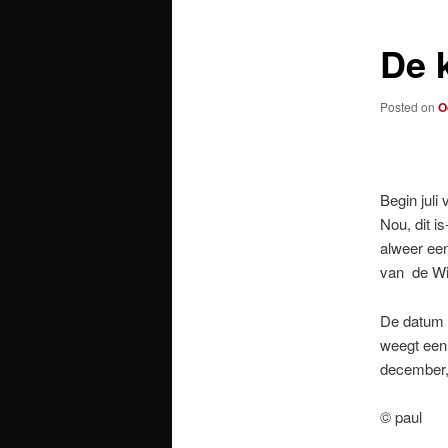
De 
Posted on
O
Begin juli 
Nou, dit is
alweer een
van de Wit
De datum 
weegt een 
december,
© paul