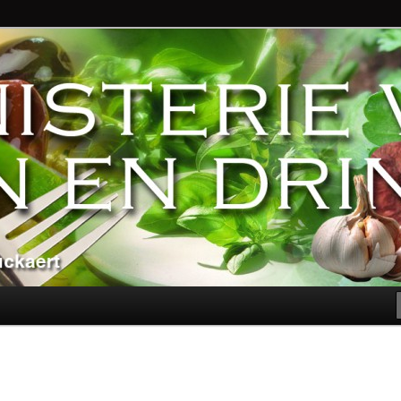
ndere genoegens…
n Eten en Drinken