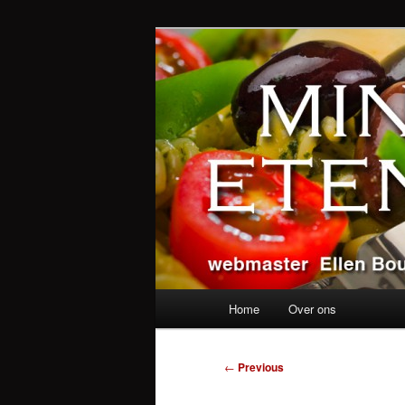
Skip
alles over eten, drinken en a
to
primary
Ministerie va
content
Main
Home
Over ons
menu
Post
←
Previous
navigation