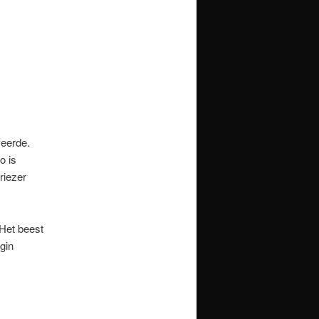
veerde.
o is
riezer
Het beest
gin