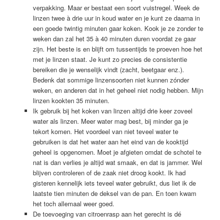
verpakking. Maar er bestaat een soort vuistregel. Week de
linzen twee à drie uur in koud water en je kunt ze daarna in
een goede twintig minuten gaar koken. Kook je ze zonder te
weken dan zal het 35 à 40 minuten duren voordat ze gaar
zijn. Het beste is en blijft om tussentijds te proeven hoe het
met je linzen staat. Je kunt zo precies de consistentie
bereiken die je wenselijk vindt (zacht, beetgaar enz.).
Bedenk dat sommige linzensoorten niet kunnen zónder
weken, en anderen dat in het geheel niet nodig hebben. Mijn
linzen kookten 35 minuten.
Ik gebruik bij het koken van linzen altijd drie keer zoveel
water als linzen. Meer water mag best, bij minder ga je
tekort komen. Het voordeel van niet teveel water te
gebruiken is dat het water aan het eind van de kooktijd
geheel is opgenomen. Moet je afgieten omdat de schotel te
nat is dan verlies je altijd wat smaak, en dat is jammer. Wel
blijven controleren of de zaak niet droog kookt. Ik had
gisteren kennelijk iets teveel water gebruikt, dus liet ik de
laatste tien minuten de deksel van de pan. En toen kwam
het toch allemaal weer goed.
De toevoeging van citroenrasp aan het gerecht is dé