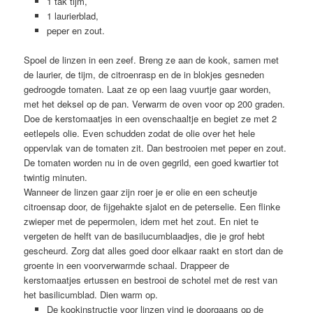
1 tak tijm,
1 laurierblad,
peper en zout.
Spoel de linzen in een zeef. Breng ze aan de kook, samen met
de laurier, de tijm, de citroenrasp en de in blokjes gesneden
gedroogde tomaten. Laat ze op een laag vuurtje gaar worden,
met het deksel op de pan. Verwarm de oven voor op 200 graden.
Doe de kerstomaatjes in een ovenschaaltje en begiet ze met 2
eetlepels olie. Even schudden zodat de olie over het hele
oppervlak van de tomaten zit. Dan bestrooien met peper en zout.
De tomaten worden nu in de oven gegrild, een goed kwartier tot
twintig minuten.
Wanneer de linzen gaar zijn roer je er olie en een scheutje
citroensap door, de fijgehakte sjalot en de peterselie. Een flinke
zwieper met de pepermolen, idem met het zout. En niet te
vergeten de helft van de basilucumblaadjes, die je grof hebt
gescheurd. Zorg dat alles goed door elkaar raakt en stort dan de
groente in een voorverwarmde schaal. Drappeer de
kerstomaatjes ertussen en bestrooi de schotel met de rest van
het basilicumblad. Dien warm op.
De kookinstructie voor linzen vind je doorgaans op de