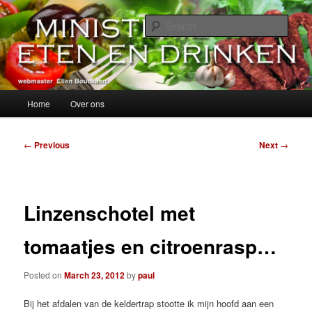
Skip
alles over eten, drinken en andere genoegens…
to
Sear
primary
content
Ministerie van Eten en Drinken
Main
Home
Over ons
menu
Post
←
Previous
Next
→
navigation
Linzenschotel met
tomaatjes en citroenrasp…
Posted on
March 23, 2012
by
paul
Bij het afdalen van de keldertrap stootte ik mijn hoofd aan een