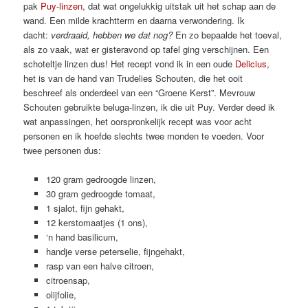
pak
Puy-linzen
, dat wat ongelukkig uitstak uit het schap aan de
wand. Een milde krachtterm en daarna verwondering. Ik
dacht:
verdraaid, hebben we dat nog?
En zo bepaalde het toeval,
als zo vaak, wat er gisteravond op tafel ging verschijnen. Een
schoteltje linzen dus! Het recept vond ik in een oude
Delicius,
het is van de hand van Trudelies Schouten, die het ooit
beschreef als onderdeel van een “Groene Kerst”. Mevrouw
Schouten gebruikte beluga-linzen, ik die uit Puy. Verder deed ik
wat anpassingen, het oorspronkelijk recept was voor acht
personen en ik hoefde slechts twee monden te voeden. Voor
twee personen dus:
120 gram gedroogde linzen,
30 gram gedroogde tomaat,
1 sjalot, fijn gehakt,
12 kerstomaatjes (1 ons),
‘n hand basilicum,
handje verse peterselie, fijngehakt,
rasp van een halve citroen,
citroensap,
olijfolie,