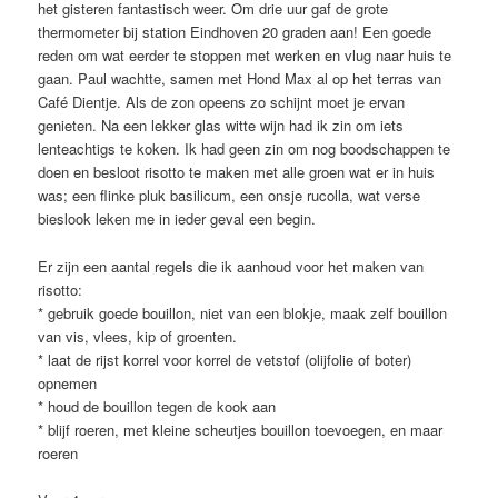
het gisteren fantastisch weer. Om drie uur gaf de grote
thermometer bij station Eindhoven 20 graden aan! Een goede
reden om wat eerder te stoppen met werken en vlug naar huis te
gaan. Paul wachtte, samen met Hond Max al op het terras van
Café Dientje. Als de zon opeens zo schijnt moet je ervan
genieten. Na een lekker glas witte wijn had ik zin om iets
lenteachtigs te koken. Ik had geen zin om nog boodschappen te
doen en besloot risotto te maken met alle groen wat er in huis
was; een flinke pluk basilicum, een onsje rucolla, wat verse
bieslook leken me in ieder geval een begin.
Er zijn een aantal regels die ik aanhoud voor het maken van
risotto:
* gebruik goede bouillon, niet van een blokje, maak zelf bouillon
van vis, vlees, kip of groenten.
* laat de rijst korrel voor korrel de vetstof (olijfolie of boter)
opnemen
* houd de bouillon tegen de kook aan
* blijf roeren, met kleine scheutjes bouillon toevoegen, en maar
roeren