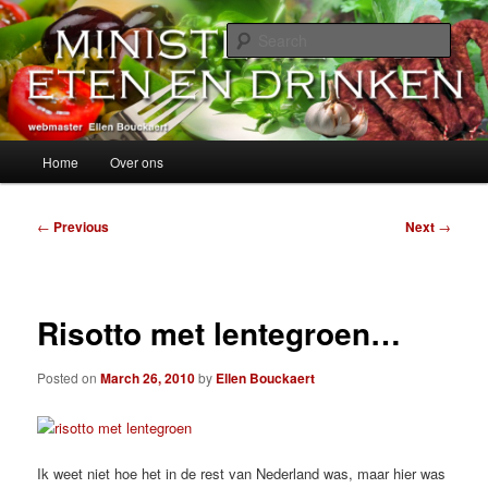
Skip
alles over eten, drinken en andere genoegens…
to
Sear
primary
content
Ministerie van Eten en Drinken
Main
Home
Over ons
menu
Post
←
Previous
Next
→
navigation
Risotto met lentegroen…
Posted on
March 26, 2010
by
Ellen Bouckaert
Ik weet niet hoe het in de rest van Nederland was, maar hier was