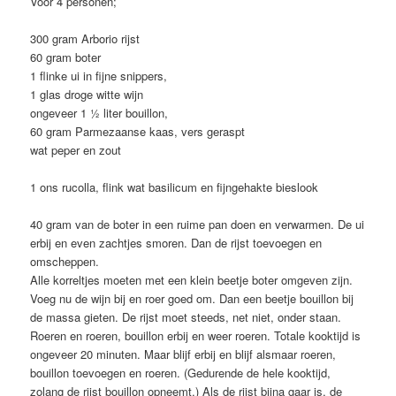
Voor 4 personen;
300 gram Arborio rijst
60 gram boter
1 flinke ui in fijne snippers,
1 glas droge witte wijn
ongeveer 1 ½ liter bouillon,
60 gram Parmezaanse kaas, vers geraspt
wat peper en zout
1 ons rucolla, flink wat basilicum en fijngehakte bieslook
40 gram van de boter in een ruime pan doen en verwarmen. De ui
erbij en even zachtjes smoren. Dan de rijst toevoegen en
omscheppen.
Alle korreltjes moeten met een klein beetje boter omgeven zijn.
Voeg nu de wijn bij en roer goed om. Dan een beetje bouillon bij
de massa gieten. De rijst moet steeds, net niet, onder staan.
Roeren en roeren, bouillon erbij en weer roeren. Totale kooktijd is
ongeveer 20 minuten. Maar blijf erbij en blijf alsmaar roeren,
bouillon toevoegen en roeren. (Gedurende de hele kooktijd,
zolang de rijst bouillon opneemt.) Als de rijst bijna gaar is, de