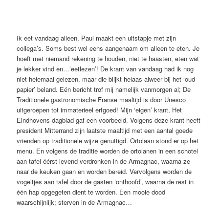
Ik eet vandaag alleen, Paul maakt een uitstapje met zijn
collega’s. Soms best wel eens aangenaam om alleen te eten. Je
hoeft met niemand rekening te houden, niet te haasten, eten wat
je lekker vind en…’eetlezen’! De krant van vandaag had ik nog
niet helemaal gelezen, maar die blijkt helaas alweer bij het ‘oud
papier’ beland. Eén bericht trof mij namelijk vanmorgen al; De
Traditionele gastronomische Franse maaltijd is door Unesco
uitgeroepen tot immaterieel erfgoed! Mijn ‘eigen’ krant, Het
Eindhovens dagblad gaf een voorbeeld. Volgens deze krant heeft
president Mitterrand zijn laatste maaltijd met een aantal goede
vrienden op traditionele wijze genuttigd. Ortolaan stond er op het
menu. En volgens de traditie worden de ortolanen in een schotel
aan tafel éérst levend verdronken in de Armagnac, waarna ze
naar de keuken gaan en worden bereid. Vervolgens worden de
vogeltjes aan tafel door de gasten ‘onthoofd’, waarna de rest in
één hap opgegeten dient te worden. Een mooie dood
waarschijnlijk; sterven in de Armagnac…