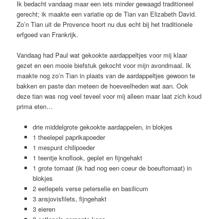
Ik bedacht vandaag maar een iets minder gewaagd traditioneel
gerecht; ik maakte een variatie op de Tian van Elizabeth David.
Zo’n Tian uit de Provence hoort nu dus echt bij het traditionele
erfgoed van Frankrijk.
Vandaag had Paul wat gekookte aardappeltjes voor mij klaar
gezet en een mooie biefstuk gekocht voor mijn avondmaal. Ik
maakte nog zo’n Tian in plaats van de aardappeltjes gewoon te
bakken en paste dan meteen de hoeveelheden wat aan. Ook
deze tian was nog veel teveel voor mij alleen maar laat zich koud
prima eten…
drie middelgrote gekookte aardappelen, in blokjes
1 theelepel paprikapoeder
1 mespunt chilipoeder
1 teentje knoflook, geplet en fijngehakt
1 grote tomaat (ik had nog een coeur de boeuftomaat) in
blokjes
2 eetlepels verse peterselie en basilicum
3 ansjovisfilets, fijngehakt
3 eieren