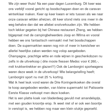
We zijn weer thuis! Na een paar dagen Luxemburg. Dit keer was
ons verblijf vooral gericht op boodschappen doen en de caravan
winterklaar maken. Keer op keer kwam er iets tussen als we naar
onze caravan wilden afreizen, dit keer stond niets ons meer in de
weg behalve dan dat we allebei snotverkouden zijn. We hebben
toch lekker gegeten bij het Chinese restaurant Zheng, we hebben
bijgepraat met de campingbeheerders Joop en Wilma en vooral
hebben we ons fantastisch vermaakt met het boodschappen
doen. De supermarkten waren nog min of meer in kerstsfeer en
allerlei heerlijke zaken werden nog volop aangeboden.
Champagne, prachtige witte en rode wijnen in geschenkdozen nu
zelfs in de uitverkoop ( drie mooie flessen Medoc voor € 260,-,
mét krukkentrekker en glazen!!!) Ook de Lamborgini sportwagens
waren deze week in de uitverkoop! Wie belangstelling heeft;
Lamborgini sport nu met 25 % korting.
Wat ik heel leuk vond waren de Drie Koningenkoeken die overal
te koop aangeboden worden, van kleine supermarkt tot Patisserie
Eerste Klasse verkoopt men deze koeken.
Het is een platte koek van bladerdeeg gevuld met amandelspijs,
met een gouden kroontje erop. Ik weet niet of er ook een boontje
in verstopt is, we hebben nog maar een klein stukje geproefd.