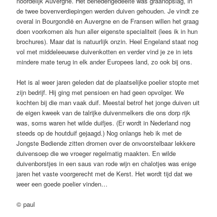
noordelijk Auvergne. Het benedengedeelte was graanopslag, in
de twee bovenverdiepingen werden duiven gehouden. Je vindt ze
overal in Bourgondië en Auvergne en de Fransen willen het graag
doen voorkomen als hun aller eigenste specialiteit (lees ik in hun
brochures). Maar dat is natuurlijk onzin. Heel Engeland staat nog
vol met middeleeuwse duivenkotten en verder vind je ze in iets
mindere mate terug in elk ander Europees land, zo ook bij ons.
Het is al weer jaren geleden dat de plaatselijke poelier stopte met
zijn bedrijf. Hij ging met pensioen en had geen opvolger. We
kochten bij die man vaak duif. Meestal betrof het jonge duiven uit
de eigen kweek van de talrijke duivenmelkers die ons dorp rijk
was, soms waren het wilde duifjes. (Er wordt in Nederland nog
steeds op de houtduif gejaagd.) Nog onlangs heb ik met de
Jongste Bediende zitten dromen over de onvoorstelbaar lekkere
duivensoep die we vroeger regelmatig maakten. En wilde
duivenborstjes in een saus van rode wijn en chalotjes was enige
jaren het vaste voorgerecht met de Kerst. Het wordt tijd dat we
weer een goede poelier vinden…
© paul