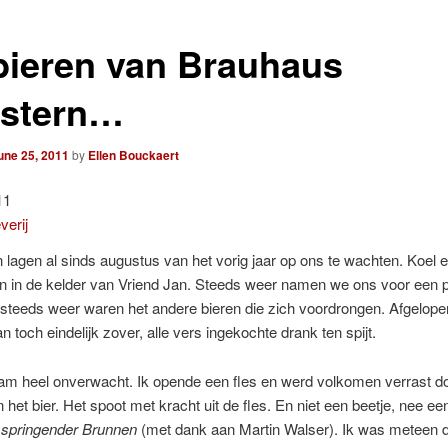
bieren van Brauhaus
stern…
une 25, 2011
by
Ellen Bouckaert
11
 lagen al sinds augustus van het vorig jaar op ons te wachten. Koel 
 in de kelder van Vriend Jan. Steeds weer namen we ons voor een pr
, steeds weer waren het andere bieren die zich voordrongen. Afgelop
n toch eindelijk zover, alle vers ingekochte drank ten spijt.
am heel onverwacht. Ik opende een fles en werd volkomen verrast d
n het bier. Het spoot met kracht uit de fles. En niet een beetje, nee e
 springender Brunnen
(met dank aan Martin Walser). Ik was meteen d