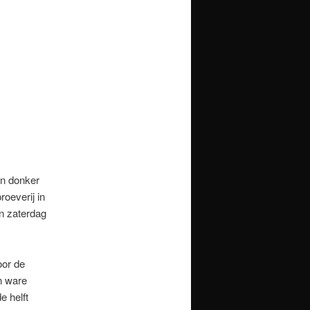
en donker
oeverij in
en zaterdag
oor de
en ware
e helft