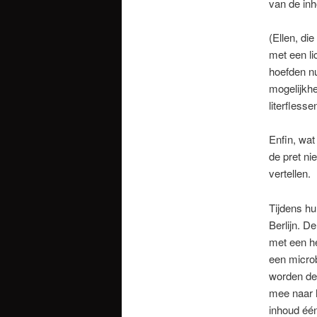
van de inh
(Ellen, di
met een li
hoefden nu
mogelijkhe
literflesse
Enfin, wat
de pret ni
vertellen.
Tijdens hu
Berlijn. D
met een he
een microb
worden de 
mee naar h
inhoud één