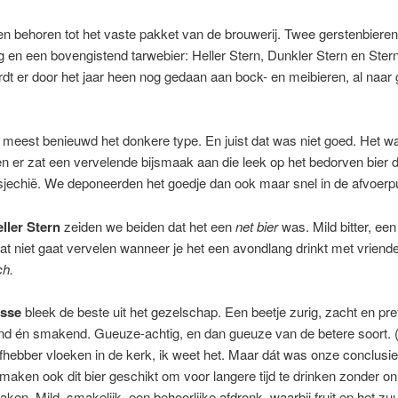
en behoren tot het vaste pakket van de brouwerij. Twee gerstenbiere
ng en een bovengistend tarwebier: Heller Stern, Dunkler Stern en Ste
dt er door het jaar heen nog gedaan aan bock- en meibieren, al naar 
 meest benieuwd het donkere type. En juist dat was niet goed. Het w
n er zat een vervelende bijsmaak aan die leek op het bedorven bier da
sjechië. We deponeerden het goedje dan ook maar snel in de afvoerpu
ller Stern
zeiden we beiden dat het een
net bier
was. Mild bitter, een 
dat niet gaat vervelen wanneer je het een avondlang drinkt met vriend
h.
isse
bleek de beste uit het gezelschap. Een beetje zurig, zacht en pret
end én smakend. Gueuze-achtig, en dan gueuze van de betere soort. (
efhebber vloeken in de kerk, ik weet het. Maar dát was onze conclusie
maken ook dit bier geschikt om voor langere tijd te drinken zonder on
aken. Mild, smakelijk, een behoorlijke afdronk, waarbij fruit en het zuu