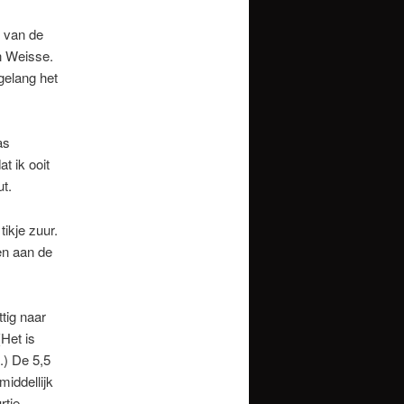
n van de
rn Weisse.
gelang het
as
t ik ooit
t.
tikje zuur.
en aan de
tig naar
Het is
.) De 5,5
middellijk
rtje