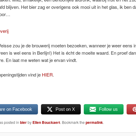
d blijven. Het bier zag er overigens ook mooi uit in het glas, ik ben d
voor…
eisse zou je de brouwerij moeten bezoeken, wanneer je weer eens in 
reen is wel eens in Berlijn!) Het is écht de moeite waard. En proef d
e. En laat me weten wat je ervan vindt.
peningstijden vind je
HIER
.
are on Facebook
Post on X
Follow us
as posted in
bier
by
Ellen Bouckaert
. Bookmark the
permalink
.