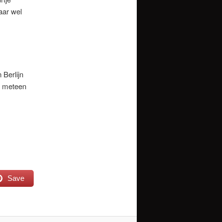
aar wel
Berlijn
an meteen
Save