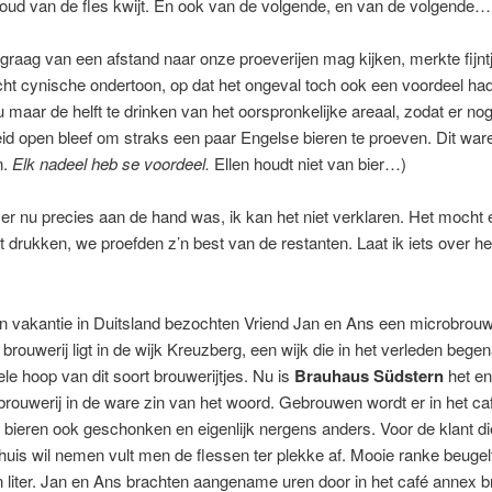
oud van de fles kwijt. En ook van de volgende, en van de volgende…
e graag van een afstand naar onze proeverijen mag kijken, merkte fijnt
cht cynische ondertoon, op dat het ongeval toch ook een voordeel ha
 maar de helft te drinken van het oorspronkelijke areaal, zodat er no
id open bleef om straks een paar Engelse bieren te proeven. Dit war
n.
Elk nadeel heb se voordeel.
Ellen houdt niet van bier…)
 er nu precies aan de hand was, ik kan het niet verklaren. Het mocht
et drukken, we proefden z’n best van de restanten. Laat ik iets over he
n vakantie in Duitsland bezochten Vriend Jan en Ans een microbrouwe
e brouwerij ligt in de wijk Kreuzberg, een wijk die in het verleden beg
le hoop van dit soort brouwerijtjes. Nu is
Brauhaus Südstern
het en
rouwerij in de ware zin van het woord. Gebrouwen wordt er in het ca
bieren ook geschonken en eigenlijk nergens anders. Voor de klant di
uis wil nemen vult men de flessen ter plekke af. Mooie ranke beugel
 liter. Jan en Ans brachten aangename uren door in het café annex br