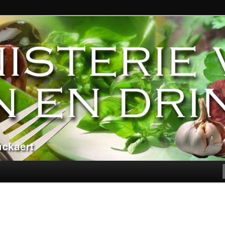
ndere genoegens…
n Eten en Drinken