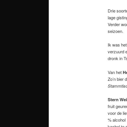
Drie soort
lage gisti
Verder wor
seizoen.
Ik was het
verzuurd e
dronk in T
Van het
He
Zo’n bier 
Stammtisc
Stern We
fruit geur
voor de li
% alcohol 
kachel te r