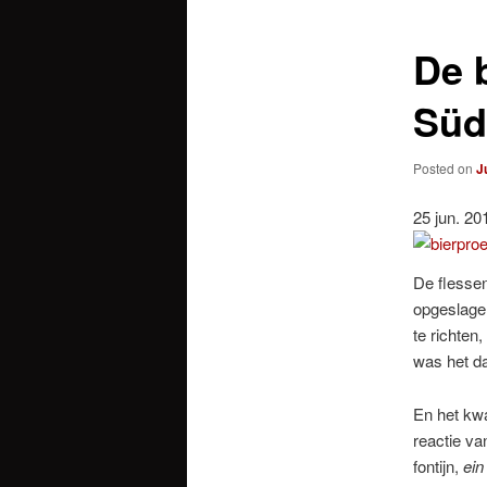
De 
Süd
Posted on
J
25 jun. 20
De flessen
opgeslagen
te richten
was het da
En het kw
reactie va
fontijn,
ein