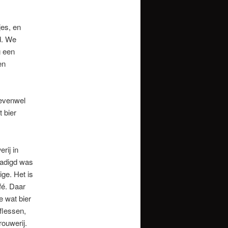
jes, en
d. We
g een
en
 evenwel
t bier
rij in
enadigd was
ige. Het is
fé. Daar
e wat bier
flessen,
ouwerij.