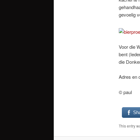
gehandhaaf
gevoelig 
Voor die W
bent (Iede
die Donker
Adres en o
© paul
Sh
This entry w