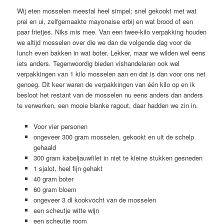
Wij eten mosselen meestal heel simpel; snel gekookt met wat
prei en ui, zelfgemaakte mayonaise erbij en wat brood of een
paar frietjes. Niks mis mee. Van een twee-kilo verpakking houden
we altijd mosselen over die we dan de volgende dag voor de
lunch even bakken in wat boter. Lekker, maar we wilden wel eens
iets anders. Tegenwoordig bieden vishandelaren ook wel
verpakkingen van 1 kilo mosselen aan en dat is dan voor ons net
genoeg. Dit keer waren de verpakkingen van één kilo op en ik
besloot het restant van de mosselen nu eens anders dan anders
te verwerken, een mooie blanke ragout, daar hadden we zin in.
Voor vier personen
ongeveer 300 gram mosselen, gekookt en uit de schelp
gehaald
300 gram kabeljauwfilet in niet te kleine stukken gesneden
1 sjalot, heel fijn gehakt
40 gram boter
60 gram bloem
ongeveer 3 dl kookvocht van de mosselen
een scheutje witte wijn
een scheutje room