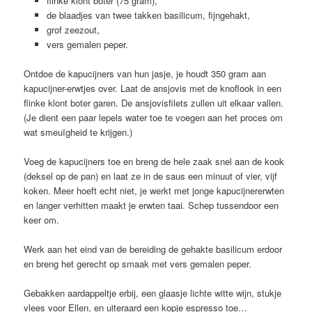
flinke klont boter (75 gram),
de blaadjes van twee takken basilicum, fijngehakt,
grof zeezout,
vers gemalen peper.
Ontdoe de kapucijners van hun jasje, je houdt 350 gram aan
kapucijner-erwtjes over. Laat de ansjovis met de knoflook in een
flinke klont boter garen. De ansjovisfilets zullen uit elkaar vallen.
(Je dient een paar lepels water toe te voegen aan het proces om
wat smeuïgheid te krijgen.)
Voeg de kapucijners toe en breng de hele zaak snel aan de kook
(deksel op de pan) en laat ze in de saus een minuut of vier, vijf
koken. Meer hoeft echt niet, je werkt met jonge kapucijnererwten
en langer verhitten maakt je erwten taai. Schep tussendoor een
keer om.
Werk aan het eind van de bereiding de gehakte basilicum erdoor
en breng het gerecht op smaak met vers gemalen peper.
Gebakken aardappeltje erbij, een glaasje lichte witte wijn, stukje
vlees voor Ellen, en uiteraard een kopje espresso toe…