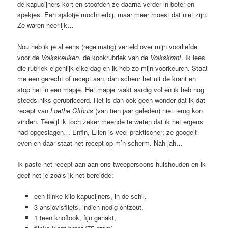
de kapucijners kort en stoofden ze daarna verder in boter en
spekjes. Een sjalotje mocht erbij, maar meer moest dat niet zijn.
Ze waren heerlijk…
Nou heb ik je al eens (regelmatig) verteld over mijn voorliefde
voor de
Volkskeuken
, de kookrubriek van de
Volkskrant.
Ik lees
die rubriek eigenlijk elke dag en ik heb zo mijn voorkeuren. Staat
me een gerecht of recept aan, dan scheur het uit de krant en
stop het in een mapje. Het mapje raakt aardig vol en ik heb nog
steeds niks gerubriceerd. Het is dan ook geen wonder dat ik dat
recept van
Loethe Olthuis
(van tien jaar geleden) niet terug kon
vinden. Terwijl ik toch zeker meende te weten dat ik het ergens
had opgeslagen… Enfin, Ellen is veel praktischer; ze googelt
even en daar staat het recept op m’n scherm. Nah jah…
Ik paste het recept aan aan ons tweepersoons huishouden en ik
geef het je zoals ik het bereidde:
een flinke kilo kapucijners, in de schil,
3 ansjovisfilets, indien nodig ontzout,
1 teen knoflook, fijn gehakt,