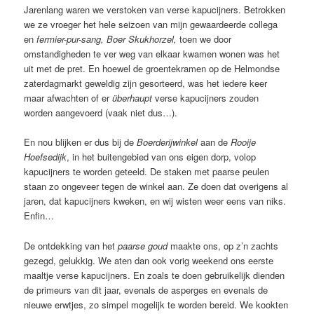
Jarenlang waren we verstoken van verse kapucijners. Betrokken
we ze vroeger het hele seizoen van mijn gewaardeerde collega
en
fermier-pur-sang, Boer Skukhorzel,
toen we door
omstandigheden te ver weg van elkaar kwamen wonen was het
uit met de pret. En hoewel de groentekramen op de Helmondse
zaterdagmarkt geweldig zijn gesorteerd, was het iedere keer
maar afwachten of er
überhaupt
verse kapucijners zouden
worden aangevoerd (vaak niet dus…).
En nou blijken er dus bij de
Boerderijwinkel
aan de
Rooije
Hoefsedijk
, in het buitengebied van ons eigen dorp, volop
kapucijners te worden geteeld. De staken met paarse peulen
staan zo ongeveer tegen de winkel aan. Ze doen dat overigens al
jaren, dat kapucijners kweken, en wij wisten weer eens van niks.
Enfin…
De ontdekking van het
paarse goud
maakte ons, op z’n zachts
gezegd, gelukkig. We aten dan ook vorig weekend ons eerste
maaltje verse kapucijners. En zoals te doen gebruikelijk dienden
de primeurs van dit jaar, evenals de asperges en evenals de
nieuwe erwtjes, zo simpel mogelijk te worden bereid. We kookten