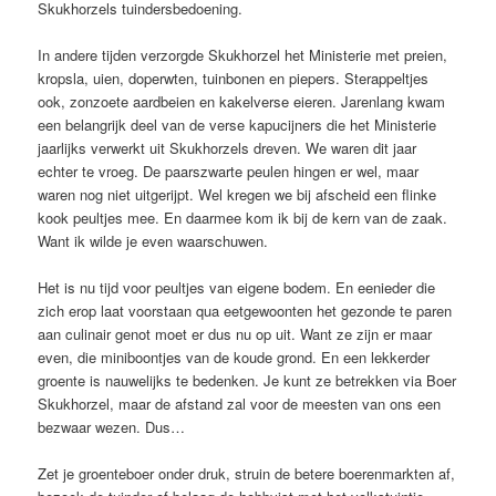
Skukhorzels tuindersbedoening.
In andere tijden verzorgde Skukhorzel het Ministerie met preien,
kropsla, uien, doperwten, tuinbonen en piepers. Sterappeltjes
ook, zonzoete aardbeien en kakelverse eieren. Jarenlang kwam
een belangrijk deel van de verse kapucijners die het Ministerie
jaarlijks verwerkt uit Skukhorzels dreven. We waren dit jaar
echter te vroeg. De paarszwarte peulen hingen er wel, maar
waren nog niet uitgerijpt. Wel kregen we bij afscheid een flinke
kook peultjes mee. En daarmee kom ik bij de kern van de zaak.
Want ik wilde je even waarschuwen.
Het is nu tijd voor peultjes van eigene bodem. En eenieder die
zich erop laat voorstaan qua eetgewoonten het gezonde te paren
aan culinair genot moet er dus nu op uit. Want ze zijn er maar
even, die miniboontjes van de koude grond. En een lekkerder
groente is nauwelijks te bedenken. Je kunt ze betrekken via Boer
Skukhorzel, maar de afstand zal voor de meesten van ons een
bezwaar wezen. Dus…
Zet je groenteboer onder druk, struin de betere boerenmarkten af,