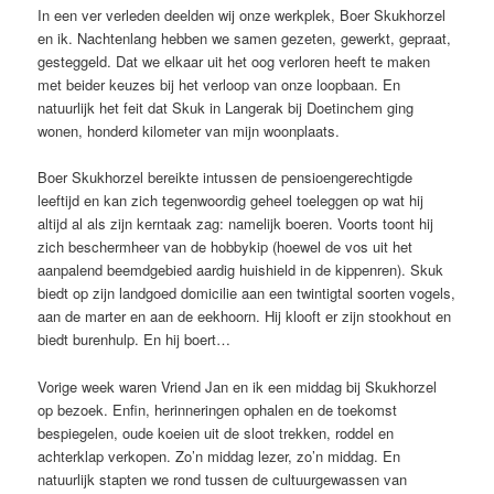
In een ver verleden deelden wij onze werkplek, Boer Skukhorzel
en ik. Nachtenlang hebben we samen gezeten, gewerkt, gepraat,
gesteggeld. Dat we elkaar uit het oog verloren heeft te maken
met beider keuzes bij het verloop van onze loopbaan. En
natuurlijk het feit dat Skuk in Langerak bij Doetinchem ging
wonen, honderd kilometer van mijn woonplaats.
Boer Skukhorzel bereikte intussen de pensioengerechtigde
leeftijd en kan zich tegenwoordig geheel toeleggen op wat hij
altijd al als zijn kerntaak zag: namelijk boeren. Voorts toont hij
zich beschermheer van de hobbykip (hoewel de vos uit het
aanpalend beemdgebied aardig huishield in de kippenren). Skuk
biedt op zijn landgoed domicilie aan een twintigtal soorten vogels,
aan de marter en aan de eekhoorn. Hij klooft er zijn stookhout en
biedt burenhulp. En hij boert…
Vorige week waren Vriend Jan en ik een middag bij Skukhorzel
op bezoek. Enfin, herinneringen ophalen en de toekomst
bespiegelen, oude koeien uit de sloot trekken, roddel en
achterklap verkopen. Zo’n middag lezer, zo’n middag. En
natuurlijk stapten we rond tussen de cultuurgewassen van