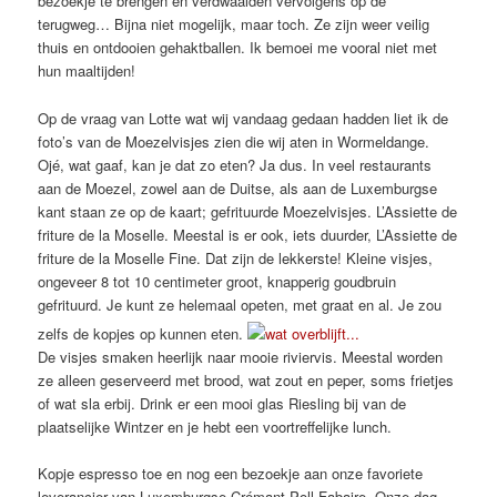
bezoekje te brengen en verdwaalden vervolgens op de
terugweg… Bijna niet mogelijk, maar toch. Ze zijn weer veilig
thuis en ontdooien gehaktballen. Ik bemoei me vooral niet met
hun maaltijden!
Op de vraag van Lotte wat wij vandaag gedaan hadden liet ik de
foto’s van de Moezelvisjes zien die wij aten in Wormeldange.
Ojé, wat gaaf, kan je dat zo eten? Ja dus. In veel restaurants
aan de Moezel, zowel aan de Duitse, als aan de Luxemburgse
kant staan ze op de kaart; gefrituurde Moezelvisjes. L’Assiette de
friture de la Moselle. Meestal is er ook, iets duurder, L’Assiette de
friture de la Moselle Fine. Dat zijn de lekkerste! Kleine visjes,
ongeveer 8 tot 10 centimeter groot, knapperig goudbruin
gefrituurd. Je kunt ze helemaal opeten, met graat en al. Je zou
zelfs de kopjes op kunnen eten.
De visjes smaken heerlijk naar mooie riviervis. Meestal worden
ze alleen geserveerd met brood, wat zout en peper, soms frietjes
of wat sla erbij. Drink er een mooi glas Riesling bij van de
plaatselijke Wintzer en je hebt een voortreffelijke lunch.
Kopje espresso toe en nog een bezoekje aan onze favoriete
leverancier van Luxemburgse Crémant Poll Fabaire. Onze dag