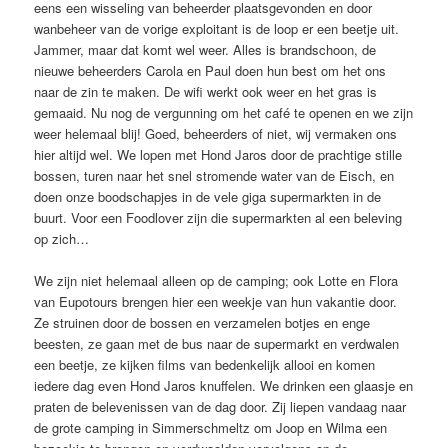
eens een wisseling van beheerder plaatsgevonden en door
wanbeheer van de vorige exploitant is de loop er een beetje uit.
Jammer, maar dat komt wel weer. Alles is brandschoon, de
nieuwe beheerders Carola en Paul doen hun best om het ons
naar de zin te maken. De wifi werkt ook weer en het gras is
gemaaid. Nu nog de vergunning om het café te openen en we zijn
weer helemaal blij! Goed, beheerders of niet, wij vermaken ons
hier altijd wel. We lopen met Hond Jaros door de prachtige stille
bossen, turen naar het snel stromende water van de Eisch, en
doen onze boodschapjes in de vele giga supermarkten in de
buurt. Voor een Foodlover zijn die supermarkten al een beleving
op zich…
We zijn niet helemaal alleen op de camping; ook Lotte en Flora
van Eupotours brengen hier een weekje van hun vakantie door.
Ze struinen door de bossen en verzamelen botjes en enge
beesten, ze gaan met de bus naar de supermarkt en verdwalen
een beetje, ze kijken films van bedenkelijk allooi en komen
iedere dag even Hond Jaros knuffelen. We drinken een glaasje en
praten de belevenissen van de dag door. Zij liepen vandaag naar
de grote camping in Simmerschmeltz om Joop en Wilma een