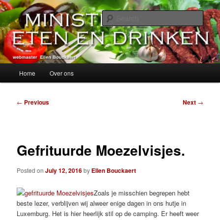
Skip
alles over eten, drinken en andere genoegens…
to
Sear
primary
content
Ministerie van Eten en Drinken
Main
Home
Over ons
menu
Post
←
Previous
Next
→
navigation
Gefrituurde Moezelvisjes.
Posted on
July 12, 2016
by
Ellen Bouckaert
Zoals je misschien begrepen hebt
beste lezer, verblijven wij alweer enige dagen in ons hutje in
Luxemburg. Het is hier heerlijk stil op de camping. Er heeft weer