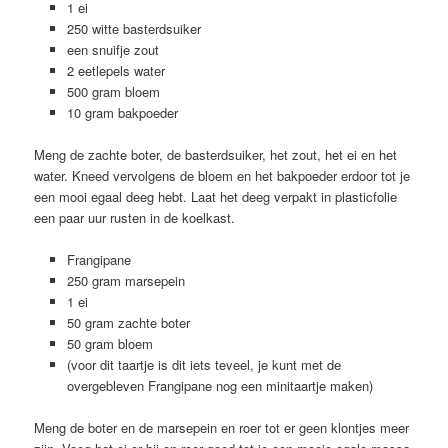
1 ei
250 witte basterdsuiker
een snuifje zout
2 eetlepels water
500 gram bloem
10 gram bakpoeder
Meng de zachte boter, de basterdsuiker, het zout, het ei en het
water. Kneed vervolgens de bloem en het bakpoeder erdoor tot je
een mooi egaal deeg hebt. Laat het deeg verpakt in plasticfolie
een paar uur rusten in de koelkast.
Frangipane
250 gram marsepein
1 ei
50 gram zachte boter
50 gram bloem
(voor dit taartje is dit iets teveel, je kunt met de
overgebleven Frangipane nog een minitaartje maken)
Meng de boter en de marsepein en roer tot er geen klontjes meer