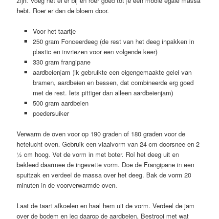
zijn. Voeg het ei er bij en roer goed tot je een mooie egale massa
hebt. Roer er dan de bloem door.
Voor het taartje
250 gram Fonceerdeeg (de rest van het deeg inpakken in
plastic en invriezen voor een volgende keer)
330 gram frangipane
aardbeienjam (ik gebruikte een eigengemaakte gelei van
bramen, aardbeien en bessen, dat combineerde erg goed
met de rest. Iets pittiger dan alleen aardbeienjam)
500 gram aardbeien
poedersuiker
Verwarm de oven voor op 190 graden of 180 graden voor de
hetelucht oven. Gebruik een vlaaivorm van 24 cm doorsnee en 2
½ cm hoog. Vet de vorm in met boter. Rol het deeg uit en
bekleed daarmee de ingevette vorm. Doe de Frangipane in een
spuitzak en verdeel de massa over het deeg. Bak de vorm 20
minuten in de voorverwarmde oven.
Laat de taart afkoelen en haal hem uit de vorm. Verdeel de jam
over de bodem en leg daarop de aardbeien. Bestrooi met wat