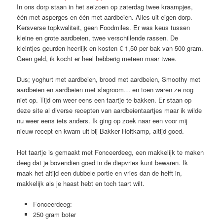
In ons dorp staan in het seizoen op zaterdag twee kraampjes,
één met asperges en één met aardbeien. Alles uit eigen dorp.
Kersverse topkwaliteit, geen Foodmiles. Er was keus tussen
kleine en grote aardbeien, twee verschillende rassen. De
kleintjes geurden heerlijk en kosten € 1,50 per bak van 500 gram.
Geen geld, ik kocht er heel hebberig meteen maar twee.
Dus; yoghurt met aardbeien, brood met aardbeien, Smoothy met
aardbeien en aardbeien met slagroom… en toen waren ze nog
niet op. Tijd om weer eens een taartje te bakken. Er staan op
deze site al diverse recepten van aardbeientaartjes maar ik wilde
nu weer eens iets anders. Ik ging op zoek naar een voor mij
nieuw recept en kwam uit bij Bakker Holtkamp, altijd goed.
Het taartje is gemaakt met Fonceerdeeg, een makkelijk te maken
deeg dat je bovendien goed in de diepvries kunt bewaren. Ik
maak het altijd een dubbele portie en vries dan de helft in,
makkelijk als je haast hebt en toch taart wilt.
Fonceerdeeg:
250 gram boter