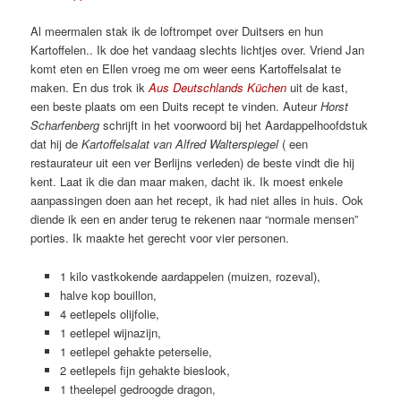
Al meermalen stak ik de loftrompet over Duitsers en hun
Kartoffelen
.
. Ik doe het vandaag slechts lichtjes over. Vriend Jan
komt eten en Ellen vroeg me om weer eens Kartoffelsalat te
maken. En dus trok ik
Aus Deutschlands Küchen
uit de kast,
een beste plaats om een Duits recept te vinden. Auteur
Horst
Scharfenberg
schrijft in het voorwoord bij het Aardappelhoofdstuk
dat hij de
Kartoffelsalat van Alfred Walterspiegel
( een
restaurateur uit een ver Berlijns verleden) de beste vindt die hij
kent. Laat ik die dan maar maken, dacht ik. Ik moest enkele
aanpassingen doen aan het recept, ik had niet alles in huis. Ook
diende ik een en ander terug te rekenen naar “normale mensen”
porties. Ik maakte het gerecht voor vier personen.
1 kilo vastkokende aardappelen (muizen, rozeval),
halve kop bouillon,
4 eetlepels olijfolie,
1 eetlepel wijnazijn,
1 eetlepel gehakte peterselie,
2 eetlepels fijn gehakte bieslook,
1 theelepel gedroogde dragon,