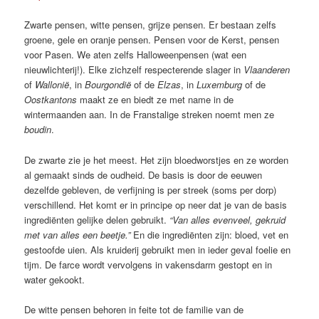
Zwarte pensen, witte pensen, grijze pensen. Er bestaan zelfs
groene, gele en oranje pensen. Pensen voor de Kerst, pensen
voor Pasen. We aten zelfs Halloweenpensen (wat een
nieuwlichterij!). Elke zichzelf respecterende slager in
Vlaanderen
of
Wallonië
, in
Bourgondië
of de
Elzas
, in
Luxemburg
of de
Oostkantons
maakt ze en biedt ze met name in de
wintermaanden aan. In de Franstalige streken noemt men ze
boudin
.
De zwarte zie je het meest. Het zijn bloedworstjes en ze worden
al gemaakt sinds de oudheid. De basis is door de eeuwen
dezelfde gebleven, de verfijning is per streek (soms per dorp)
verschillend. Het komt er in principe op neer dat je van de basis
ingrediënten gelijke delen gebruikt.
“Van alles evenveel, gekruid
met van alles een beetje.”
En die ingrediënten zijn: bloed, vet en
gestoofde uien. Als kruiderij gebruikt men in ieder geval foelie en
tijm. De farce wordt vervolgens in vakensdarm gestopt en in
water gekookt.
De witte pensen behoren in feite tot de familie van de