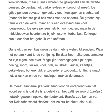
kookworsten, maar culinair worden ze gekoppeld aan de zwarte
pensen. Ze bestaan uit varkensvlees en brood (of meel). De
grijze pensen bevatten gekookt vlees, keelspek en slachtafval
(maar dat laatste geld ook vaak voor de andere). De groene zijn
familie van de witte, maar er is een overdaad aan kool
toegevoegd. De gele pensen heb ik nooit gezien, maar in de
middeleeuwen hoorden ze bij elk luxe winterbanket. Ze kregen
hun kleur door het gebruik van saffraan.
Ga je uit van een basisworstje dan heb je weinig bijzonders. Waar
het op aan komt is de verfijning. En daar heeft elke pensenmaker
zo zijn eigen idee over. Mogelijke toevoegingen zijn: appel,
honing, room, suiker, kool, prei, muskaat, laurier, kaantjes,
pekelvlees, bonenkruid, enzoverder enzovoort… Enfin, je snapt
het, alles kan en de verhoudingen maken de smaak.
De meest aannemelijke verklaring voor de oorsprong van het
woord pens is dat die is afgeleid van het Latijnse woord
“pantex”,
hetwelk gewoon ingewanden betekent.
Boudin
zou komen van
het Keltische woord
“boden
”, dat zoiets betekent als: buik.