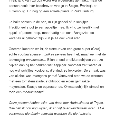
In elk land van Europa wordt wel bloedworst gemaakt, maar de
pensen zoals hier beschreven vind je in België, Frankrijk en
Luxemburg. En nog op een enkele plaats in Zuid Limburg.
Je bakt pensen in de pan, in zijn geheel of in schijfjes.
Traditioneel stoof je een appeltje mee. Ik vind ze heerlijk met
appel- of perenstroop, maar hartig kan ook. Aangezien de
worstjes al gekookt zijn kun je ze ook koud eten.
Gisteren kochten we bij de traiteur van een grote super (Cora)
échte voorjaarspensen.
Luikse pensen
heet het, maar wel met de
toevoeging
provincaals
… Ellen sneed er dikke schijven van, ze
blijven dan bij het bakken wat sappiger. Voorhaar zelf waren er
nog wat schijfjes koolpens, die vindt ze lekkerder. De smaak was
van allebei was overigens prima! Vanavond aten we de worsten
met een tomatensalade, stokbrood en eigen gemaakte
mayonaise. Kaasje en espresso toe. Onwaarschijnlijk simpel en
toch een
moordmaaltijd!
Onze pensen hebben niks van doen met Andouillettes of Tripes.
(Die heb ik ook nog liggen, ik schrijf je er vandeweek over…) De
pensmaag die daarin verwerkt wordt,en die die typische