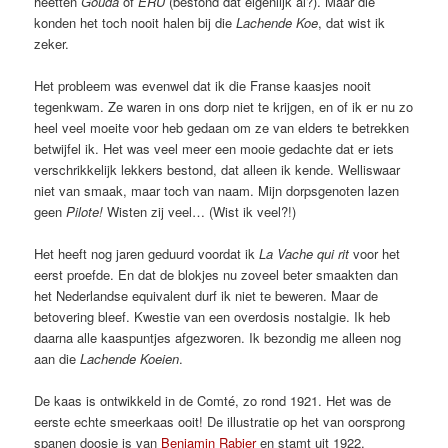
heetten
Gouda
of
ERU
(bestond dat eigenlijk al?). Maar die
konden het toch nooit halen bij die
Lachende Koe
, dat wist ik
zeker.
Het probleem was evenwel dat ik die Franse kaasjes nooit
tegenkwam. Ze waren in ons dorp niet te krijgen, en of ik er nu zo
heel veel moeite voor heb gedaan om ze van elders te betrekken
betwijfel ik. Het was veel meer een mooie gedachte dat er iets
verschrikkelijk lekkers bestond, dat alleen ik kende. Welliswaar
niet van smaak, maar toch van naam. Mijn dorpsgenoten lazen
geen
Pilote!
Wisten zij veel… (Wist ik veel?!)
Het heeft nog jaren geduurd voordat ik
La Vache qui rit
voor het
eerst proefde. En dat de blokjes nu zoveel beter smaakten dan
het Nederlandse equivalent durf ik niet te beweren. Maar de
betovering bleef. Kwestie van een overdosis nostalgie. Ik heb
daarna alle kaaspuntjes afgezworen. Ik bezondig me alleen nog
aan die
Lachende Koeien
.
De kaas is ontwikkeld in de Comté, zo rond 1921. Het was de
eerste echte smeerkaas ooit! De illustratie op het van oorsprong
spanen doosje is van
Benjamin Rabier
en stamt uit 1922.