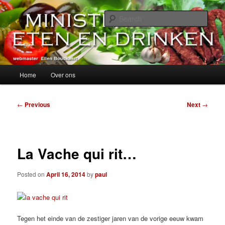
Skip
alles over eten, drinken en andere genoegens…
to
Sear
primary
content
Ministerie van Eten en Drinken
Main
Home
Over ons
menu
Post
←
Previous
Next
→
navigation
La Vache qui rit…
Posted on
April 16, 2014
by
paul
Tegen het einde van de zestiger jaren van de vorige eeuw kwam