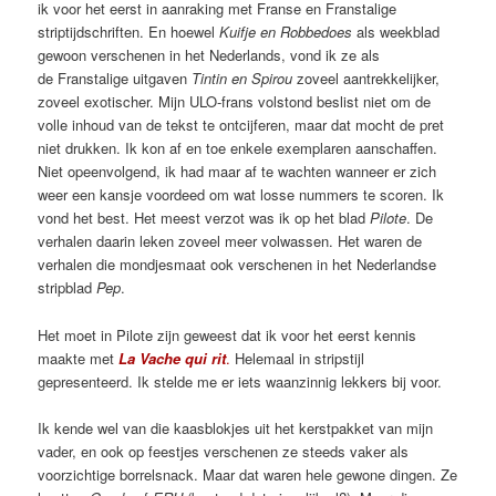
ik voor het eerst in aanraking met Franse en Franstalige
striptijdschriften. En hoewel
Kuifje en Robbedoes
als weekblad
gewoon verschenen in het Nederlands, vond ik ze als
de Franstalige uitgaven
Tintin en Spirou
zoveel aantrekkelijker,
zoveel exotischer. Mijn ULO-frans volstond beslist niet om de
volle inhoud van de tekst te ontcijferen, maar dat mocht de pret
niet drukken. Ik kon af en toe enkele exemplaren aanschaffen.
Niet opeenvolgend, ik had maar af te wachten wanneer er zich
weer een kansje voordeed om wat losse nummers te scoren. Ik
vond het best. Het meest verzot was ik op het blad
Pilote
. De
verhalen daarin leken zoveel meer volwassen. Het waren de
verhalen die mondjesmaat ook verschenen in het Nederlandse
stripblad
Pep
.
Het moet in Pilote zijn geweest dat ik voor het eerst kennis
maakte met
La Vache qui rit
.
Helemaal in stripstijl
gepresenteerd. Ik stelde me er iets waanzinnig lekkers bij voor.
Ik kende wel van die kaasblokjes uit het kerstpakket van mijn
vader, en ook op feestjes verschenen ze steeds vaker als
voorzichtige borrelsnack. Maar dat waren hele gewone dingen. Ze