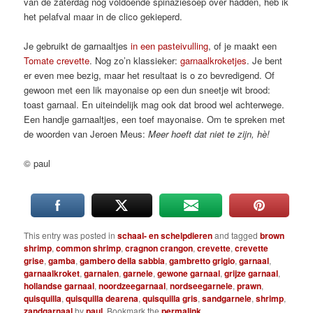
van de zaterdag nog voldoende spinaziesoep over hadden, heb ik
het pelafval maar in de clico gekieperd.
Je gebruikt de garnaaltjes
in een pasteivulling
, of je maakt een
Tomate crevette
. Nog zo’n klassieker:
garnaalkroketjes
. Je bent
er even mee bezig, maar het resultaat is o zo bevredigend. Of
gewoon met een lik mayonaise op een dun sneetje wit brood:
toast garnaal. En uiteindelijk mag ook dat brood wel achterwege.
Een handje garnaaltjes, een toef mayonaise. Om te spreken met
de woorden van Jeroen Meus:
Meer hoeft dat niet te zijn, hè!
© paul
This entry was posted in
schaal- en schelpdieren
and tagged
brown
shrimp
,
common shrimp
,
cragnon crangon
,
crevette
,
crevette
grise
,
gamba
,
gambero della sabbia
,
gambretto grigio
,
garnaal
,
garnaalkroket
,
garnalen
,
garnele
,
gewone garnaal
,
grijze garnaal
,
hollandse garnaal
,
noordzeegarnaal
,
nordseegarnele
,
prawn
,
quisquilla
,
quisquilla dearena
,
quisquilla gris
,
sandgarnele
,
shrimp
,
zandgarnaal
by
paul
. Bookmark the
permalink
.