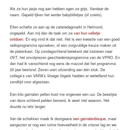
Als ze hun jasje nog aan hebben ogen ze grijs. Vandaar de
naam. Gepeld lijken het eerder babybilletjes (of zoiets).
Ellen schafte ze aan op de zateredagmarkt in Helmond,
ongepeld. Aan mij dan de taak om ze
van hun velletje
ontdoen
. En erg vind ik dat niet. Het is een kwestie van een goed
radioprogramma opzoeken, of een zorgvuldige keuze maken uit
de platenkast. Op zondagochtend betekent dat luisteren naar
OVT
, het onvolprezen geschiedenisprogramma van de VPRO. En
dan had ik vanochtend nog eens de mazzel dat het programma
20 jaar bestond. Zeven uren uitzending aan één stuk. De
collega’s van VARA’s
Vroege Vogels
hadden er welwillend hun
zendtijd voor afgestaan.
Een kilo garnalen pellen kost me ongeveer een uur. De beestjes
van deze ochtend pelden beroerd, ik weet niet waarom. Het
duurde nu iets langer.
Van de schokken maak ik doorgaans
een garnalenbisque
, maar
aangezien er nog een ruime hoeveelheid in de vriezer lag en we