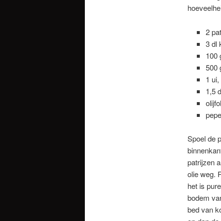
hoeveelhei
2 pat
3 dl
100 
500 
1 ui,
1,5 d
olijfo
pepe
Spoel de p
binnenkant
patrijzen 
olie weg. 
het is pur
bodem van
bed van ko