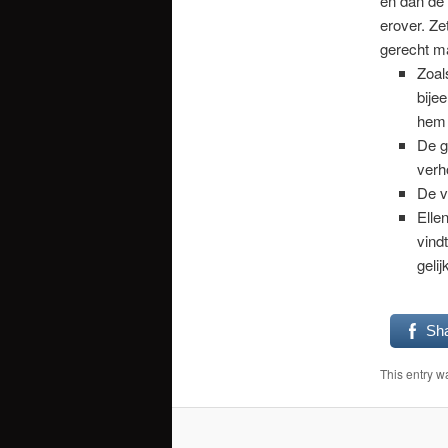
en dan de 
erover. Ze
gerecht m
Zoal
bije
hem 
De g
verh
De v
Elle
vind
geli
Sh
This entry w