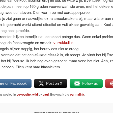
rest van de kool. Bouillon erbij en ook de witte wijn. Eventueel nog w
t de pan in een op 160 graden voorverwarmde oven, met het deksel e
ag twee uur stoven. Dien warm op met aardappelpuree.
s je ziet gaan er nauwelijks extra smaakmakers bij, maar wát er aa
en is gebracht werkt uiterst effectief en vult elkaar geweldig aan. Kool 
nog nooit proefde.
roenten blijven tamelijk nat, een soort potage dus. Geen enkel proble
oogt de feestvreugde en smaakt
vurrukkulluk
.
ogels blijven sappig, het borstvlees niet te droog.
n vertelde dat het een
all-time-classic
is, dit recept. Je vindt het bij Esco
t het bij Bocuse. Ik heb nog even gezocht, maar vond het niet. Ach, z
jk hebben, Ellen kent haar klassiekers…
are on Facebook
Post on X
Follow us
as posted in
gevogelte
,
wild
by
paul
. Bookmark the
permalink
.
Proudly powered by WordPress