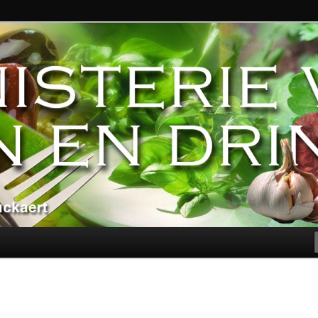
ndere genoegens…
n Eten en Drinken