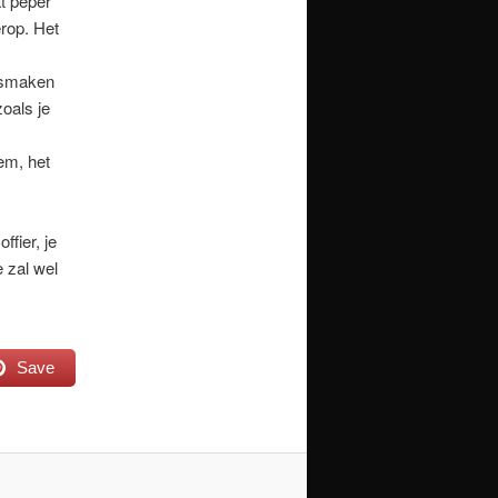
at peper
rop. Het
n smaken
zoals je
em, het
ffier, je
e zal wel
Save