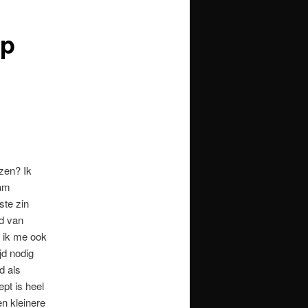
op
zen? Ik
aam
ste zin
d van
t ik me ook
jd nodig
d als
pt is heel
en kleinere