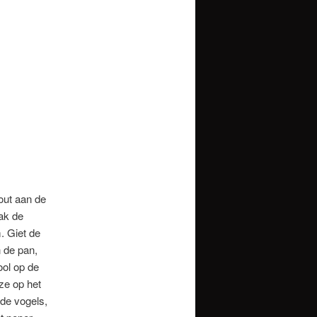
out aan de
Bak de
. Giet de
 de pan,
ool op de
ze op het
 de vogels,