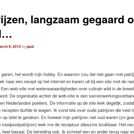
rijzen, langzaam gegaard 
l…
arch 9, 2012
by
paul
aren, het wordt mijn hobby. En waarom zou dat niet gaan met patrij
ek naar een recept op het internet en kwam uit bij een site met de n
Een web-site met wetenswaardigheden over culinair wild in de breed
oord. De organisatie achter de web-site is een samenwerkingsverban
en Nederlandse poeliers. De informatie op de site leek degelijk, zoda
 recepten durfde te wagen. Ik vond iets over oude patrijzen die veel ti
op tafel te geraken. En hoewel mijn patrijzen niet oud waren (zo goe
roodpootpatrijzen) leek me de receptuur alleszins bruikbaar. Het rece
 heel basaal. De bereiding ook. Ik schreef een en ander terug naar e