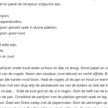
d en paste de receptuur enigszins aan.
rijzen,
 kippenbouillon,
gram gerookt spek in dunne plakken,
gram groen kool,
l witte wijn,
lie,
r en zout.
atrijzen onder koud water schoon en dep ze droog. Strooi peper en z
 van de vogels. Neem een stoofpan (met deksel) en verhit olijfolie. 
aan alle kanten mooi bruin. Haal de vogels uit de pan en houd ze warm
Roer met een drup wijn de aanbaksels los van de bodem en laat dat in
e smaak… Snijd de kool grof en de ui in ringen. Stort de helft van de k
 de pan. Omwikkel de patrijzen met de plakken gerookt spek en leg 
ol. Geef een flinke zwiep met de pepermolen. Stort de uienringen op