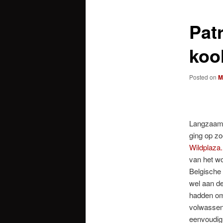
Pat
koo
Posted on
M
Langzaam g
ging op zo
Wildplaza.
van het w
Belgische 
wel aan de
hadden om 
volwassen 
eenvoudig,