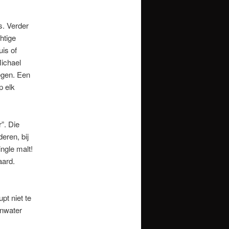
s. Verder
chtige
is of
Michael
tegen. Een
p elk
”. Die
eren, bij
ingle malt!
aard.
pt niet te
onwater