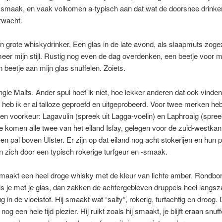
n smaak, en vaak volkomen a-typisch aan dat wat de doorsnee drinke
wacht.
n grote whiskydrinker. Een glas in de late avond, als slaapmuts zog
meer mijn stijl. Rustig nog even de dag overdenken, een beetje voor m
n beetje aan mijn glas snuffelen. Zoiets.
ingle Malts. Ander spul hoef ik niet, hoe lekker anderen dat ook vinde
 heb ik er al talloze geproefd en uitgeprobeerd. Voor twee merken heb
en voorkeur: Lagavulin (spreek uit Lagga-voelin) en Laphroaig (spreek
Ze komen alle twee van het eiland Islay, gelegen voor de zuid-westkan
en pal boven Ulster. Er zijn op dat eiland nog acht stokerijen en hun 
zich door een typisch rokerige turfgeur en -smaak.
maakt een heel droge whisky met de kleur van lichte amber. Rondbor
ls je met je glas, dan zakken de achtergebleven druppels heel langs
ug in de vloeistof. Hij smaakt wat “salty”, rokerig, turfachtig en droog.
nog een hele tijd plezier. Hij ruikt zoals hij smaakt, je blijft eraan snuf