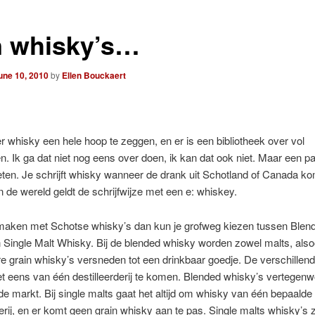
n whisky’s…
une 10, 2010
by
Ellen Bouckaert
er whisky een hele hoop te zeggen, en er is een bibliotheek over vol
. Ik ga dat niet nog eens over doen, ik kan dat ook niet. Maar een p
ten. Je schrijft whisky wanneer de drank uit Schotland of Canada ko
n de wereld geldt de schrijfwijze met een e: whiskey.
 maken met Schotse whisky’s dan kun je grofweg kiezen tussen Blen
Single Malt Whisky. Bij de blended whisky worden zowel malts, also
 grain whisky’s versneden tot een drinkbaar goedje. De verschillen
t eens van één destilleerderij te komen. Blended whisky’s vertegen
e markt. Bij single malts gaat het altijd om whisky van één bepaalde
derij, en er komt geen grain whisky aan te pas. Single malts whisky’s z