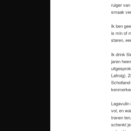
ruiger va
smaak ver
Ik ben gee
is min of 
staren, ee
Ik drink S
jaren heen
uitgesprok
Lafroig). 
Schotland 
kenmerken 
Lagavulin 
vol, en wa
tranen ter
schenkt je 