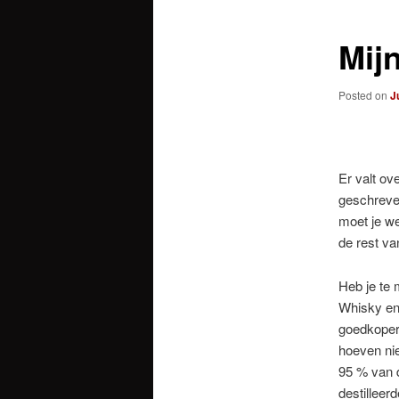
Mij
Posted on
J
Er valt ov
geschreven
moet je we
de rest va
Heb je te
Whisky en 
goedkopere
hoeven nie
95 % van d
destilleer