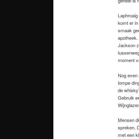
geheel is 
Laphroaig 
komt er in 
smaak geef
apotheek. 
Jackson ze
tussenweg 
moment va
Nog even o
lompe ding
de whisky’
Gebruik een
Wijnglazen
Mensen die
spreken. D
met een kl