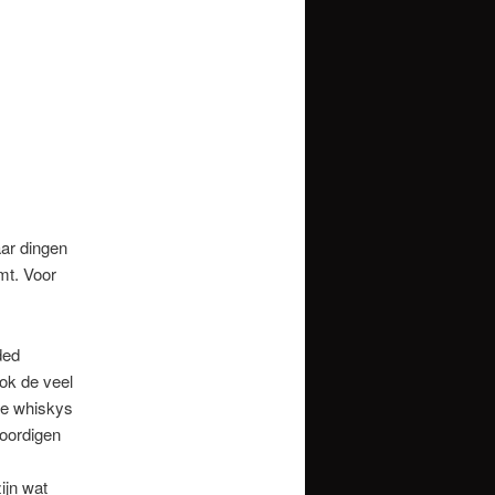
aar dingen
mt. Voor
ded
ok de veel
de whiskys
woordigen
ijn wat