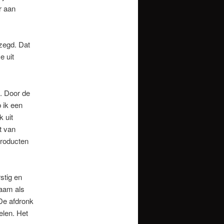
r aan
ezegd. Dat
e uit
n. Door de
 ik een
 uit
t van
producten
stig en
zaam als
 De afdronk
felen. Het