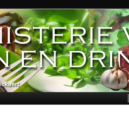
ndere genoegens…
n Eten en Drinken