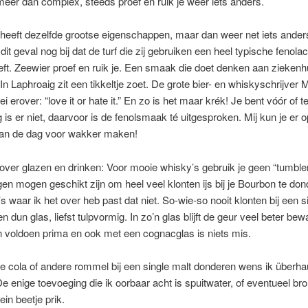
meer dan complex, steeds proef en ruik je weer iets anders.
heeft dezelfde grootse eigenschappen, maar dan weer net iets ander
dit geval nog bij dat de turf die zij gebruiken een heel typische fenola
t. Zeewier proef en ruik je. Een smaak die doet denken aan ziekenhu
In Laphroaig zit een tikkeltje zoet. De grote bier- en whiskyschrijver 
i erover: “love it or hate it.” En zo is het maar krék! Je bent vóór of 
is er niet, daarvoor is de fenolsmaak té uitgesproken. Mij kun je er o
n de dag voor wakker maken!
ver glazen en drinken: Voor mooie whisky’s gebruik je geen “tumbler
en mogen geschikt zijn om heel veel klonten ijs bij je Bourbon te dond
s waar ik het over heb past dat niet. So-wie-so nooit klonten bij een s
 dun glas, liefst tulpvormig. In zo’n glas blijft de geur veel beter bew
 voldoen prima en ook met een cognacglas is niets mis.
 cola of andere rommel bij een single malt donderen wens ik überhau
e enige toevoeging die ik oorbaar acht is spuitwater, of eventueel br
ein beetje prik.