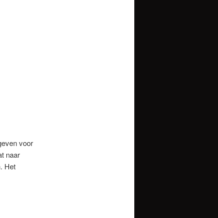
geven voor
at naar
. Het