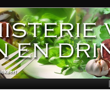
ndere genoegens…
n Eten en Drinken