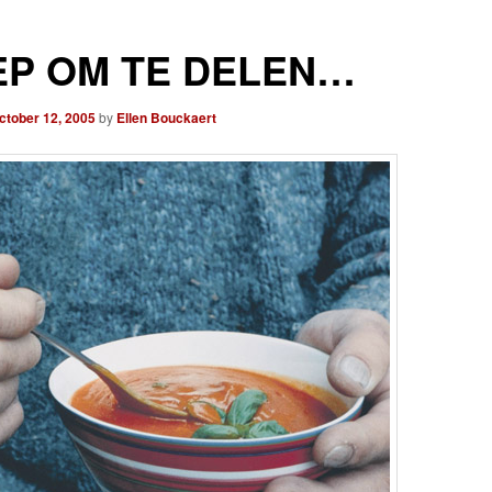
EP OM TE DELEN…
ctober 12, 2005
by
Ellen Bouckaert