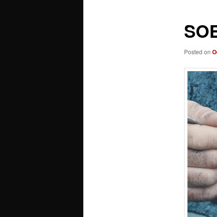
SO
Posted on
O