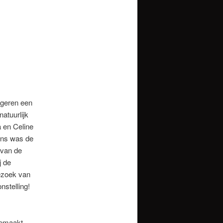
geren een
atuurlijk
a en Celine
ens was de
 van de
j de
ezoek van
stelling!
gemaakt.