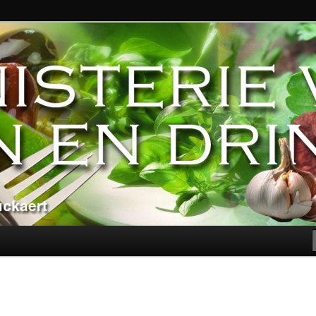
ndere genoegens…
n Eten en Drinken