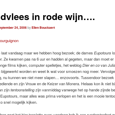
dvlees in rode wijn….
eptember 24, 2006
by
Ellen Bouckaert
e laat vandaag maar we hebben hoog bezoek; de dames
Eupotours
lo
er. Ze kwamen pas na 6 uur en hadden al gegeten, maar dan moet er n
enge films kijken, computer spelletjes, het weblog
Dier en co
van Juli
 bijgewerkt worden en weet ik wat voor smoezen nog meer. Vervolg
ng, nu kunnen we niet meer slapen… enzovoorts. Tussendoor bezoek
diende en zijn Vrouw en de Keizer van Monera. Helaas kon ik niet bi
n zijn
tentoonstelling
zijn vanmiddag vanwege het op hande zijnde b
upotours, maar alles was prima verlopen en het is een mooie tentoon
 snel mogelijk kijken.
daar gaat het hier tenslotte over; vandaag heb ik een runderstoofpot 