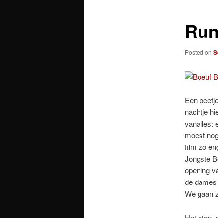
Run
Posted on
S
Een beetj
nachtje hi
vanalles; 
moest nog
film zo e
Jongste Be
opening va
de dames E
We gaan zo
Het eten, 