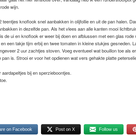
 rode wijn.
2 teentjes knoflook snel aanbakken in olijfollie en uit de pan halen. Da
bakken in dezelfde pan. Als het vlees aan alle kanten mooi lichtbrui
s de ui en knoflook er weer bij doen en afblussen met een glas rode 
d en een takje tijm erbij en twee tomaten in kleine stukjes gesneden. L
ngeveer 2 uur zachtjes stoven. Voeg eventueel wat bouillon toe als er
e pan is. Strooi er voor het opdienen wat vers gehakte platte peterseli
 aardapeltjes bij en sperzieboontjes.
toe.
are on Facebook
Post on X
Follow us