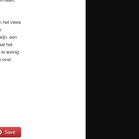
n het vlees
n
wijn. een
aat het
 te weinig
e over.
Save