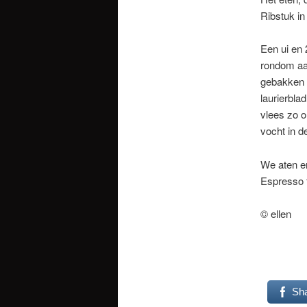
Ribstuk in
Een ui en 
rondom aan
gebakken i
laurierbla
vlees zo o
vocht in d
We aten er
Espresso 
© ellen
Sh