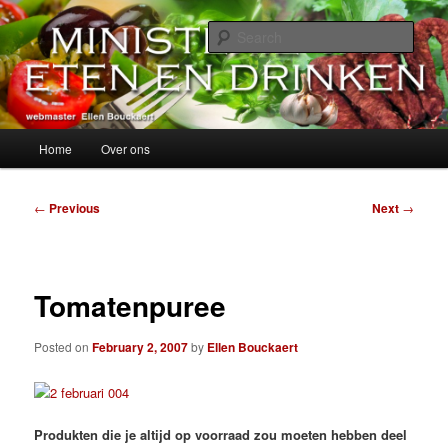
Skip
alles over eten, drinken en andere genoegens…
to
Sear
primary
content
Ministerie van Eten en Drinken
Main
Home
Over ons
menu
Post
←
Previous
Next
→
navigation
Tomatenpuree
Posted on
February 2, 2007
by
Ellen Bouckaert
Produkten die je altijd op voorraad zou moeten hebben deel