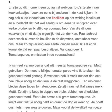
1.
Er zijn op dit moment een op aantal weblogs foto’s te zien van
keukenkastjes. Leuk zo eens bij anderen in de kast kijken. Ik
zag ook al de inhoud van een
koelkast
op het weblog Kookpunt
en ik bedacht dat het wel aardig is om eens te schrijven over
welke produkten ik altijd op voorraad heb. Van die dingen
waarvan je vindt dat je eigenlijk niet zonder kan. Paul schreef
deze week al over de bouillon in de diepvries, onmisbaar voor
ons. Maar zo zijn er nog een aantal dingen meer. Ik zal er de
komende tijd een paar beschrijven. Vandaag deel 1.
Tomatenpuree, onmisbaar in de voorraadkast!
Ik schreef vanmorgen al dat wij meestal tomatenpuree van Mutti
gebruiken. De meeste blikjes tomatenpuree vind ik te slap, niet
geconcentreerd genoeg. Bovendien heb ik vaak minder dan een
heel blikje nodig en dan kun je de rest weggooien. Een uitkomst
bieden deze tubes tomatenpuree. Ze zijn van het Italiaanse merk
Mutti. Ze zijn te koop in doppio en triplo, dubbel- en driedubbel
geconcentreerd. Een tube bevat 185 gram tomatenpuree. Je
knijpt eruit wat je nodig hebt en draait de dop er weer op. Je hoeft
dus niets meer weg te gooien. Maar vooral de kwaliteit van deze