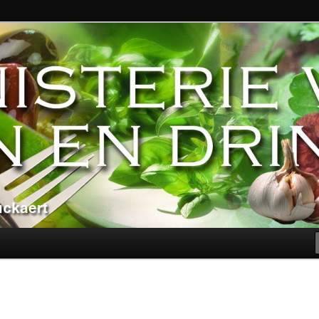
ndere genoegens…
n Eten en Drinken