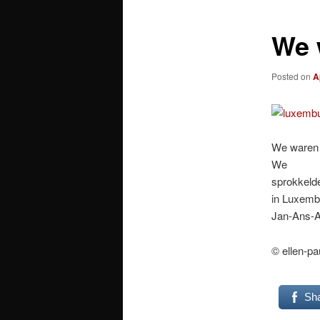
We 
Posted on
A
We waren 
We
sprokkeld
in Luxemb
Jan-Ans-A
© ellen-pa
Sh