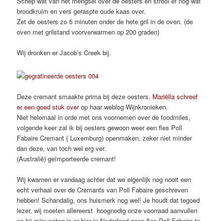
Schep wat van het mengsel over de oesters en strooi er nog wat
broodkruim en vers geraspte oude kaas over.
Zet de oesters zo 5 minuten onder de hete gril in de oven. (de
oven met grilstand voorverwarmen op 200 graden)
Wij dronken er Jacob’s Creek bij.
Deze cremant smaakte prima bij deze oesters.
Mariëlla schreef
er een goed stuk over
op haar weblog Wijnkronieken.
Niet helemaal in orde met ons voornemen over de foodmiles,
volgende keer zal ik bij oesters gewoon weer een fles Poll
Fabaire Cremant ( Luxemburg) openmaken, zeker niet minder
dan deze, van toch wel erg ver.
(Australië) geïmporteerde cremant!
Wij kwamen er vandaag achter dat we eigenlijk nog nooit een
echt verhaal over de Cremants van Poll Fabaire geschreven
hebben! Schandalig, ons huismerk nog wel! Je houdt dat tegoed
lezer, wij moeten allereerst hoognodig onze voorraad aanvullen
en bij mijn weten is er hier in Nederland geen fles Poll Fabaire te