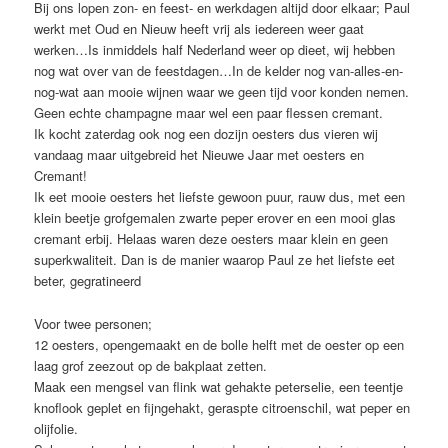
Bij ons lopen zon- en feest- en werkdagen altijd door elkaar; Paul
werkt met Oud en Nieuw heeft vrij als iedereen weer gaat
werken…Is inmiddels half Nederland weer op dieet, wij hebben
nog wat over van de feestdagen…In de kelder nog van-alles-en-
nog-wat aan mooie wijnen waar we geen tijd voor konden nemen.
Geen echte champagne maar wel een paar flessen cremant.
Ik kocht zaterdag ook nog een dozijn oesters dus vieren wij
vandaag maar uitgebreid het Nieuwe Jaar met oesters en
Cremant!
Ik eet mooie oesters het liefste gewoon puur, rauw dus, met een
klein beetje grofgemalen zwarte peper erover en een mooi glas
cremant erbij. Helaas waren deze oesters maar klein en geen
superkwaliteit. Dan is de manier waarop Paul ze het liefste eet
beter, gegratineerd
Voor twee personen;
12 oesters, opengemaakt en de bolle helft met de oester op een
laag grof zeezout op de bakplaat zetten.
Maak een mengsel van flink wat gehakte peterselie, een teentje
knoflook geplet en fijngehakt, geraspte citroenschil, wat peper en
olijfolie.