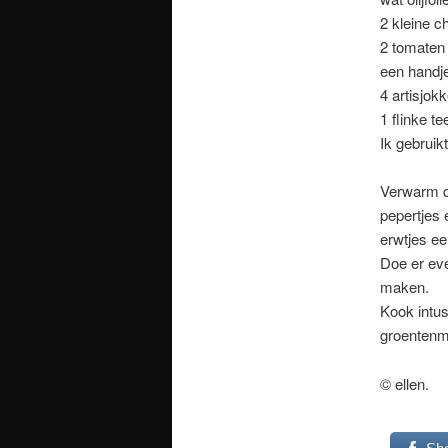
2 kleine ch
2 tomaten
een handje
4 artisjok
1 flinke t
Ik gebruikt
Verwarm de
pepertjes 
erwtjes ee
Doe er eve
maken.
Kook intus
groentenme
© ellen.