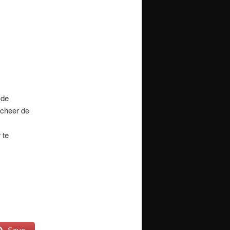
 de
ncheer de
 te