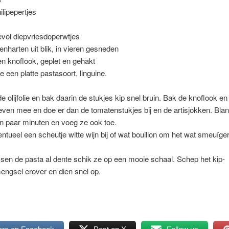
ilipepertjes
vol diepvriesdoperwtjes
kenharten uit blik, in vieren gesneden
een knoflook, geplet en gehakt
e een platte pastasoort, linguine.
 olijfolie en bak daarin de stukjes kip snel bruin. Bak de knoflook en
even mee en doe er dan de tomatenstukjes bij en de artisjokken. Bla
n paar minuten en voeg ze ook toe.
ntueel een scheutje witte wijn bij of wat bouillon om het wat smeuïger
sen de pasta al dente schik ze op een mooie schaal. Schep het kip-
ngsel erover en dien snel op.