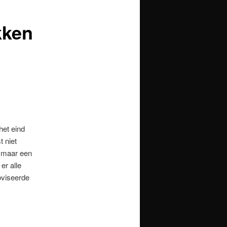
kken
het eind
 niet
s maar een
er alle
oviseerde