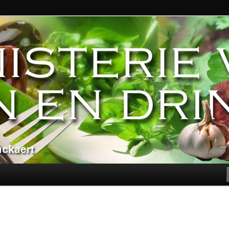
ndere genoegens…
n Eten en Drinken