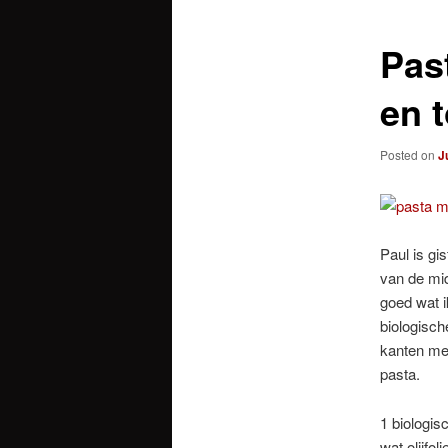
Pas
en 
Posted on
J
Paul is gi
van de mid
goed wat i
biologisch
kanten mee
pasta.
1 biologis
wat olijfoli