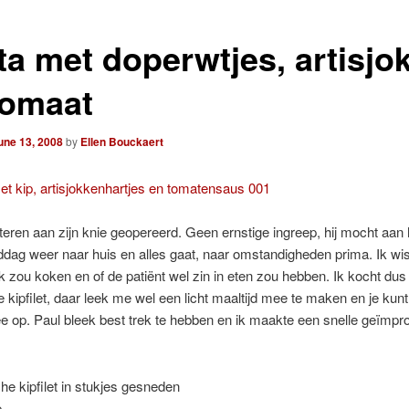
ta met doperwtjes, artisjo
tomaat
une 13, 2008
by
Ellen Bouckaert
steren aan zijn knie geopereerd. Geen ernstige ingreep, hij mocht aan 
dag weer naar huis en alles gaat, naar omstandigheden prima. Ik wist
k zou koken en of de patiënt wel zin in eten zou hebben. Ik kocht du
e kipfilet, daar leek me wel een licht maaltijd mee te maken en je kunt 
 op. Paul bleek best trek te hebben en ik maakte een snelle geïmpr
che kipfilet in stukjes gesneden
e