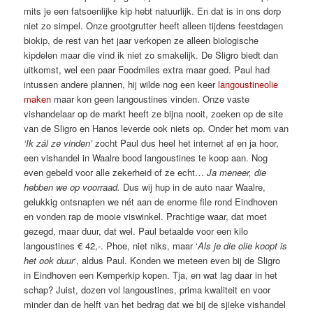
mits je een fatsoenlijke kip hebt natuurlijk. En dat is in ons dorp
niet zo simpel. Onze grootgrutter heeft alleen tijdens feestdagen
biokip, de rest van het jaar verkopen ze alleen biologische
kipdelen maar die vind ik niet zo smakelijk. De Sligro biedt dan
uitkomst, wel een paar Foodmiles extra maar goed. Paul had
intussen andere plannen, hij wilde nog een keer
langoustineolie
maken
maar kon geen langoustines vinden. Onze vaste
vishandelaar op de markt heeft ze bijna nooit, zoeken op de site
van de Sligro en Hanos leverde ook niets op. Onder het mom van
‘Ik zál ze vinden’
zocht Paul dus heel het internet af en ja hoor,
een vishandel in Waalre bood langoustines te koop aan. Nog
even gebeld voor alle zekerheid of ze echt…
Ja meneer, die
hebben we op voorraad.
Dus wij hup in de auto naar Waalre,
gelukkig ontsnapten we nét aan de enorme file rond Eindhoven
en vonden rap de mooie viswinkel. Prachtige waar, dat moet
gezegd, maar duur, dat wel. Paul betaalde voor een kilo
langoustines € 42,-. Phoe, niet niks, maar ‘
Als je die olie koopt is
het ook duur
‘, aldus Paul. Konden we meteen even bij de Sligro
in Eindhoven een Kemperkip kopen. Tja, en wat lag daar in het
schap? Juist, dozen vol langoustines, prima kwaliteit en voor
minder dan de helft van het bedrag dat we bij de sjieke vishandel