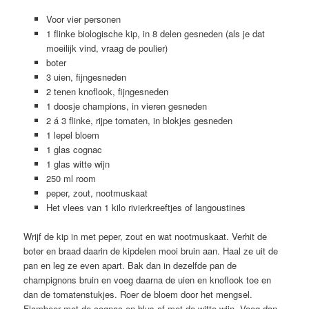
Voor vier personen
1 flinke biologische kip, in 8 delen gesneden (als je dat
moeilijk vind, vraag de poulier)
boter
3 uien, fijngesneden
2 tenen knoflook, fijngesneden
1 doosje champions, in vieren gesneden
2 á 3 flinke, rijpe tomaten, in blokjes gesneden
1 lepel bloem
1 glas cognac
1 glas witte wijn
250 ml room
peper, zout, nootmuskaat
Het vlees van 1 kilo rivierkreeftjes of langoustines
Wrijf de kip in met peper, zout en wat nootmuskaat. Verhit de
boter en braad daarin de kipdelen mooi bruin aan. Haal ze uit de
pan en leg ze even apart. Bak dan in dezelfde pan de
champignons bruin en voeg daarna de uien en knoflook toe en
dan de tomatenstukjes. Roer de bloem door het mengsel.
Flambeer met de cognac en blus af met de witte wijn. Voeg dan