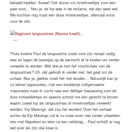
betaald hadden. Auww! Ook dozen vol rivierkreeftjes voor een
paar euro… Nou ja, de kip was in de reclame, dat dan weer wel.
We kochten nog maar een doos rivierkreeftjes, allemaal extra
voor de olie.
Thuis kookte Paul de langoustine zoals voor zijn recept nodig
was en lagen de beestjes op de aanrecht af te koelen om verder
verwerkt te worden.
Wat doe je met het vruchtvlees van de
langoustines?
Oh, dat gebruik ik verder niet, het gaat om de
schaal.
Nou ja, gekker moet het niet worden… Natuurlijk kan je
ze lekker oppeuzelen, met een kloddertje zelfgemaakte
mayonaise maar ik zocht naar een deftiger toepassing voor de
dure schaaldiertjes en opeens schoot me een gerecht te binnen
waarin zowel kip als langoustines of rivierkreeftjes verwerkt
worden; Kip Marengo, dat zou het worden! Over het verhaal
achter de Kip Marengo zal ik nu maar even niet verder uitweiden,
iets met Napoleon en eten na een veldslag… Paul schrijft er nog
wel over als zijn olie klaar is.