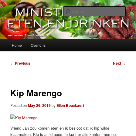
Skip
alles over eten, drinken en andere genoegens…
to
Sear
primary
content
Ministerie van Eten en Drinken
Main
Home
Over ons
menu
Post
←
Previous
Next
→
navigation
Kip Marengo
Posted on
May 26, 2019
by
Ellen Bouckaert
Vriend Jan zou komen eten en ik besloot dat ik kip wilde
klaarmaken. Kip is altijd goed, je kunt er alle kanten mee op,